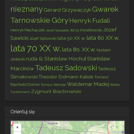
nieznany
Gwarek
Gerard Grzywaczyk
Tarnowskie Góry
Henryk Fudali
Józef
Henryk Piechaczek
Jerzy Kwiatkowski
Jacek Sarapata
lata 60 XX w.
Sawicki
lata 50 XX w.
Józef Sękowski
lata 70 XX w.
lata 80. XX w.
Norbert
ruda śl.
Stanisław Hochuł
Stanisław
Jastalski
Tadeusz Sadowski
Marcinów
Tadeusz
Ślimakowski
Theodor Erdmann Kalide
Tomasz
Waldemar Madej
Rainhold Domin
Tomasz Wenklar
Walter
Zygmunt Brachmański
Tuckermann
Orientuj się
+