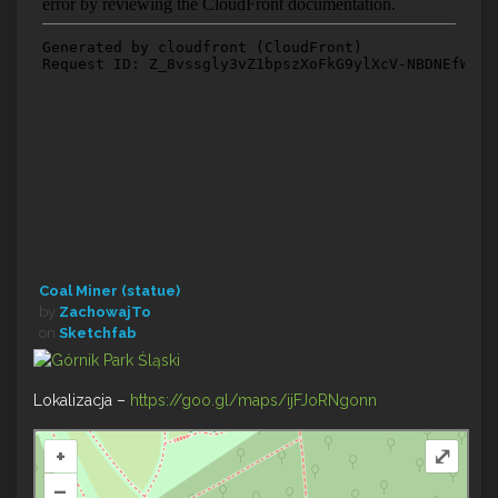
Coal Miner (statue)
by
ZachowajTo
on
Sketchfab
Lokalizacja –
https://goo.gl/maps/ijFJoRNgonn
+
⤢
–