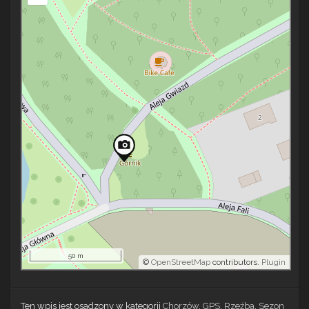
50 m
©
OpenStreetMap
contributors.
Plugin
Ten wpis jest osadzony w kategorii
Chorzów
,
GPS
,
Rzeźba
,
Sezon