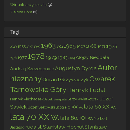
Wirtualna wycieczka
(9)
Zielona Góra
(2)
Tagi
1963
1965
1975
1968
1955
1967
1971
1949
1957
1959
1964
1978
1979
1977
1983
Alojzy Niedbała
1976
2014
Autor
Augustyn Dyrda
Andrzej Szczepaniec
nieznany
Gwarek
Gerard Grzywaczyk
Tarnowskie Góry
Henryk Fudali
Józef
Henryk Piechaczek
Jerzy Kwiatkowski
Jacek Sarapata
lata 60 XX w.
Sawicki
lata 50 XX w.
Józef Sękowski
lata 70 XX w.
lata 80. XX w.
Norbert
ruda śl.
Stanisław Hochuł
Stanisław
Jastalski