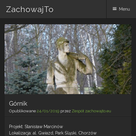
ZachowajTo
Menu
Skip
to
content
Górnik
Opublikowane
24/01/2019
przez
Zespół zachowajto.eu
Projekt: Stanisław Marcinów
Lokalizacja: al. Gwiazd, Park Śląski, Chorzów