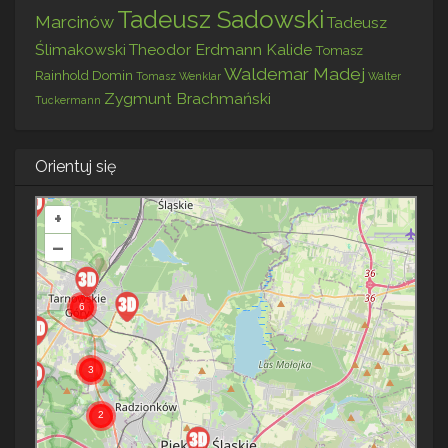
Tadeusz Sadowski
Marcinów
Tadeusz
Ślimakowski
Theodor Erdmann Kalide
Tomasz
Waldemar Madej
Rainhold Domin
Tomasz Wenklar
Walter
Zygmunt Brachmański
Tuckermann
Orientuj się
+
–