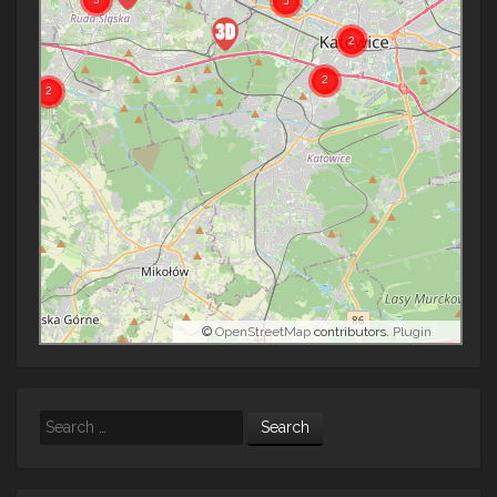
©
OpenStreetMap
contributors.
Plugin
Search