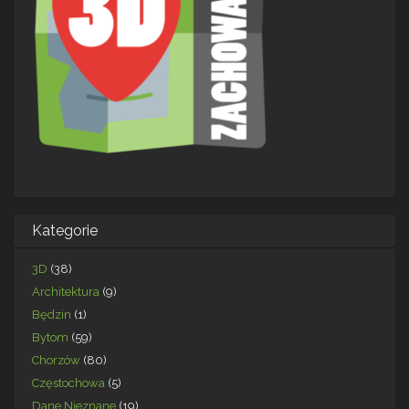
Kategorie
3D
(38)
Architektura
(9)
Będzin
(1)
Bytom
(59)
Chorzów
(80)
Częstochowa
(5)
Dane Nieznane
(19)