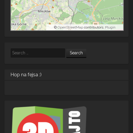
©
OpenStreetMap
contributors.
Plugin
Search
Hop na fejsa :)