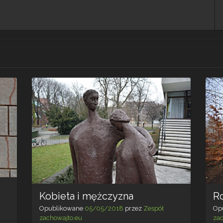
Kobieta i mężczyzna
R
Opublikowane
05/05/2018
przez
Zespół
Op
zachowajto.eu
za