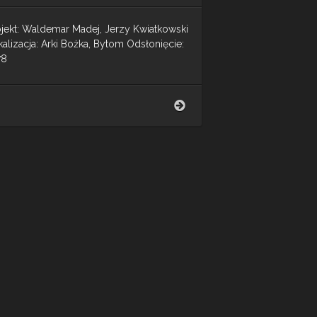
ojekt: Waldemar Madej, Jerzy Kwiatkowski
alizacja: Arki Bożka, Bytom Odsłonięcie:
78
Rodzina