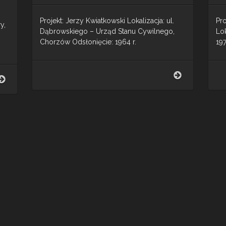
Projekt: Jerzy Kwiatkowski Lokalizacja: ul.
Pr
y,
Dąbrowskiego – Urząd Stanu Cywilnego,
Lok
Chorzów Odsłonięcie: 1964 r.
19
Kobieta
Hutnik
i
Tychy
mężczyzna