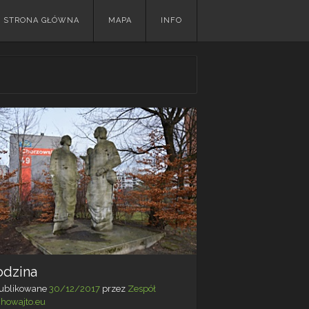
Skip
STRONA GŁÓWNA
MAPA
INFO
to
content
odzina
ublikowane
30/12/2017
przez
Zespół
chowajto.eu