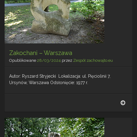
Zakochani – Warszawa
Opublikowane
28/03/2024
przez
Zespół zachowajto.eu
Autor: Ryszard Stryjecki Lokalizacja: ul. Pięciolinii 7,
Ursynów, Warszawa Odsłonięcie: 1977 r.
Zako
–
War