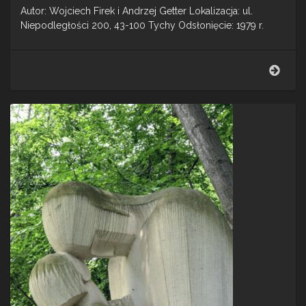
Autor: Wojciech Firek i Andrzej Getter Lokalizacja: ul.
Niepodległości 200, 43-100 Tychy Odsłonięcie: 1979 r.
Plac
zab
na
osied
G
–
Tych