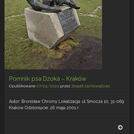
Pomnik psa Dżoka – Kraków
Opublikowane
07/02/2024
przez
Zespół zachowajto.eu
Autor: Bronisław Chromy Lokalizacja: ul Smocza 10, 31-069
Kraków Odsłonięcie: 26 maja 2001 r.
Pomn
psa