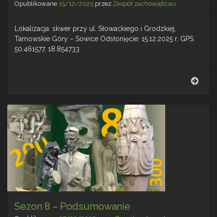
Opublikowane
15/12/2025
przez
Zespół zachowajto.eu
Lokalizacja: skwer przy ul. Słowackiego i Grodzkiej,
Tarnowskie Góry – Sowice Odsłonięcie: 15.12.2025 r. GPS:
50.461577, 18.854733
Gwar
nr
13
–
Tarn
Góry
Sowi
Sezon 8 – Podsumowanie