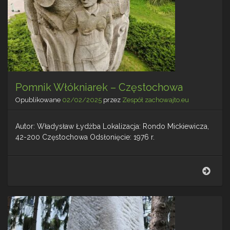
Pomnik Włókniarek – Częstochowa
Opublikowane
02/02/2025
przez
Zespół zachowajto.eu
Autor: Władysław Łydżba Lokalizacja: Rondo Mickiewicza,
42-200 Częstochowa Odsłonięcie: 1976 r.
Pomn
Włók
–
Częs