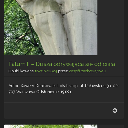
Fatum II – Dusza odrywająca się od ciała
Opublikowane
16/06/2024
przez
Zespół zachowajto.eu
Autor: Xawery Dunikowski Lokalizacja: ul. Puławska 113a. 02-
707 Warszawa Odsłonięcie: 1918 r.
Fat
II
–
Dusz