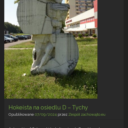
Hokeista na osiedlu D – Tychy
Opublikowane
07/09/2024
przez
Zespół zachowajto.eu