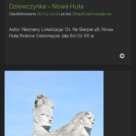
Dziewczynka – Nowa Huta
Opublikowane
18/03/2024
przez
Zespół zachowajto.eu
Autor: Nieznany Lokalizacja: Os. Na Skarpie 46, Nowa
Huta/Kraków Odsłonięcie: lata 60/70 XX w.
Dzie
–
Now
Huta