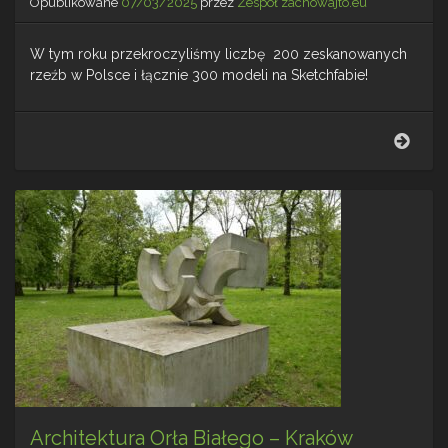
Opublikowane
07/03/2025
przez
Zespół zachowajto.eu
W tym roku przekroczyliśmy liczbę 200 zeskanowanych
rzeźb w Polsce i łącznie 300 modeli na Sketchfabie!
Sezo
8
–
Pods
Architektura Orła Białego – Kraków