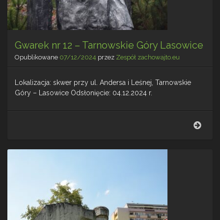
Gwarek nr 12 – Tarnowskie Góry Lasowice
Opublikowane
07/12/2024
przez
Zespół zachowajto.eu
Lokalizacja: skwer przy ul. Andersa i Leśnej, Tarnowskie
Góry – Lasowice Odsłonięcie: 04.12.2024 r.
Gwar
nr
12
–
Tarn
Góry
Laso