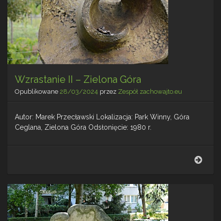
Wzrastanie II – Zielona Góra
Opublikowane
28/03/2024
przez
Zespół zachowajto.eu
Autor: Marek Przecławski Lokalizacja: Park Winny, Góra
Ceglana, Zielona Góra Odsłonięcie: 1980 r.
Wzra
II
–
Ziel
Góra