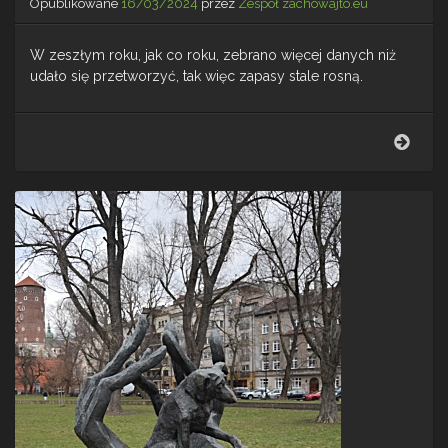
Opublikowane
16/03/2024
przez
Zespół zachowajto.eu
W zeszłym roku, jak co roku, zebrano więcej danych niż
udało się przetworzyć, tak więc zapasy stale rosną.
Sezo
7
–
Pods