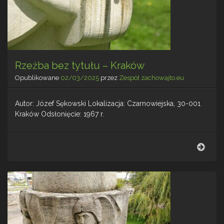
Rzeźba bez tytułu – Kraków
Opublikowane
02/03/2025
przez
Zespół zachowajto.eu
Autor: Józef Sękowski Lokalizacja: Czarnowiejska, 30-001
Kraków Odsłonięcie: 1967 r.
Rzeź
bez
tytuł
–
Krak