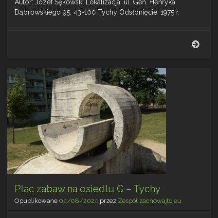
Autor: Józef Sękowski Lokalizacja: ul. Gen. Henryka
Dąbrowskiego 95, 43-100 Tychy Odsłonięcie: 1975 r.
Hoke
na
osied
D
–
Tych
Plac zabaw na osiedlu G – Tychy
Opublikowane
04/08/2024
przez
Zespół zachowajto.eu