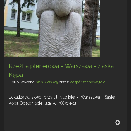
Rzeźba plenerowa – Warszawa – Saska
Kępa
Opublikowane
02/02/2025
przez
Zespół zachowajto.eu
Lokalizacja: skwer przy ul. Nubijska 3, Warszawa – Saska
Kępa Odsłonięcie: lata 70. XX wieku
Rzeź
plen