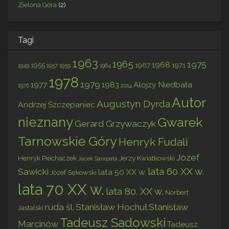
Zielona Góra
(2)
Tagi
1963
1965
1975
1968
1955
1967
1971
1949
1957
1959
1964
1978
1979
1977
1983
Alojzy Niedbała
1976
2014
Autor
Augustyn Dyrda
Andrzej Szczepaniec
nieznany
Gwarek
Gerard Grzywaczyk
Tarnowskie Góry
Henryk Fudali
Józef
Henryk Piechaczek
Jerzy Kwiatkowski
Jacek Sarapata
lata 60 XX w.
Sawicki
lata 50 XX w.
Józef Sękowski
lata 70 XX w.
lata 80. XX w.
Norbert
ruda śl.
Stanisław Hochuł
Stanisław
Jastalski
Tadeusz Sadowski
Marcinów
Tadeusz