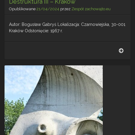
Destruktura III – Kraków
Opublikowane
21/04/2024
przez
Zespół zachowajto.eu
Autor: Bogusław Gabryś Lokalizacja: Czarnowiejska, 30-001
Kraków Odsłonięcie: 1967 r.
Dest
III
–
Krak