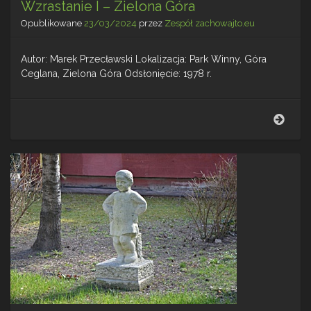
Wzrastanie I – Zielona Góra
Opublikowane
23/03/2024
przez
Zespół zachowajto.eu
Autor: Marek Przecławski Lokalizacja: Park Winny, Góra
Ceglana, Zielona Góra Odsłonięcie: 1978 r.
Wzra
I
–
Ziel
Góra