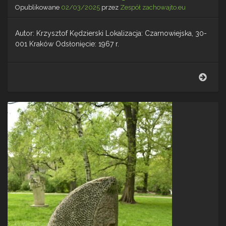
Opublikowane
02/03/2025
przez
Zespół zachowajto.eu
Autor: Krzysztof Kędzierski Lokalizacja: Czarnowiejska, 30-
001 Kraków Odsłonięcie: 1967 r.
Archi
Orła
Biał
–
Krak