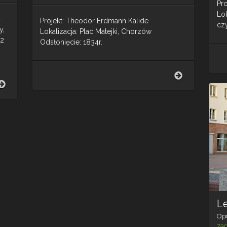
Pr
Lo
–
Projekt: Theodor Erdmann Kalide
cz
y,
Lokalizacja: Plac Matejki, Chorzów
02
Odsłonięcie: 1834r.
Chłopiec
Pomnik
z
Hrabiego
łabędziem
Redena
L
Op
za