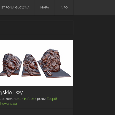
Skip
STRONA GŁÓWNA
MAPA
INFO
to
content
ląskie Lwy
ublikowane
12/11/2017
przez
Zespół
chowajto.eu