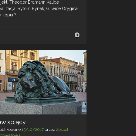
ojekt: Theodor Erdmann Kalide
kalizacja: Bytom Rynek, Gliwice Oryginał
y kopia ?
Śląskie
Lwy
ew śpiący
ublikowane
15/10/2017
przez
Zespół
chowajto.eu