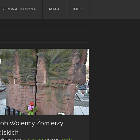
Skip
STRONA GŁÓWNA
MAPA
INFO
to
content
rób Wojenny Żołnierzy
olskich