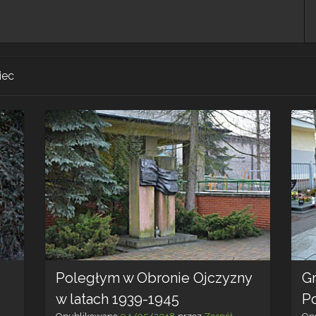
iec
Poległym w Obronie Ojczyzny
G
w latach 1939-1945
P