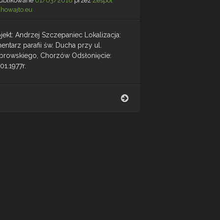
ublikowane
01/03/2018
przez
Zespół
chowajto.eu
jekt: Andrzej Szczepaniec Lokalizacja:
ntarz parafii św. Ducha przy ul.
browskiego, Chorzów Odsłonięcie:
01.1977r.
Grób
Wojenny
Żołnierzy
Polskich