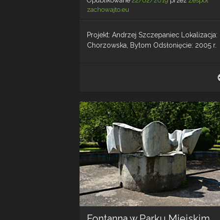
Opublikowane
22/02/2019
przez
Zespół
zachowajto.eu
Projekt: Andrzej Szczepaniec Lokalizacja: 
Chorzowska, Bytom Odsłonięcie: 2005 r.
Fontanna w Parku Miejskim