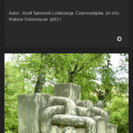
Autor: Józef Sękowski Lokalizacja: Czarnowiejska, 30-001
Kraków Odsłonięcie: 1967 r.
Rzeź
bez
tytuł
–
Krak