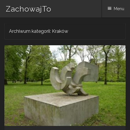
ZachowajTo
Menu
Skip
Archiwum kategorii:
Kraków
to
content