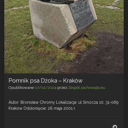
Pomnik psa Dżoka – Kraków
Opublikowane
07/02/2024
przez
Zespół zachowajto.eu
Autor: Bronisław Chromy Lokalizacja: ul Smocza 10, 31-069
Kraków Odsłonięcie: 26 maja 2001 r.
Pomn