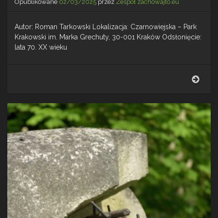
Opublikowane
02/03/2025
przez
Zespół zachowajto.eu
Autor: Roman Tarkowski Lokalizacja: Czarnowiejska – Park
Krakowski im. Marka Grechuty, 30-001 Kraków Odsłonięcie:
lata 70. XX wieku
Komp
–
Krak