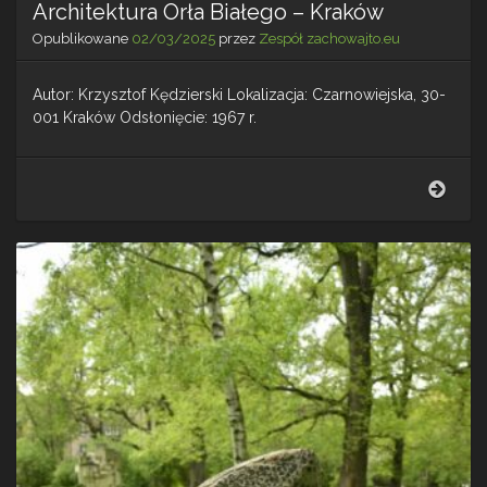
Architektura Orła Białego – Kraków
Opublikowane
02/03/2025
przez
Zespół zachowajto.eu
Autor: Krzysztof Kędzierski Lokalizacja: Czarnowiejska, 30-
001 Kraków Odsłonięcie: 1967 r.
Archi
Orła
Biał
–
Krak