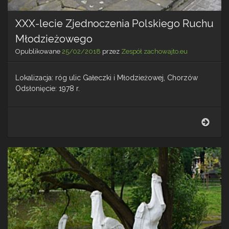
XXX-lecie Zjednoczenia Polskiego Ruchu
Młodzieżowego
Opublikowane
25/02/2018
przez
Zespół zachowajto.eu
Lokalizacja: róg ulic Gałeczki i Młodzieżowej, Chorzów
Odsłonięcie: 1978 r.
XXX-
lecie
Zjed
Pols
Ruc
Młod