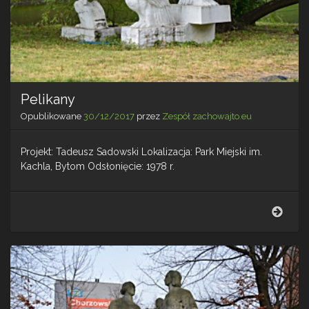
Pelikany
Opublikowane
30/12/2017
przez
Zespół zachowajto.eu
Projekt: Tadeusz Sadowski Lokalizacja: Park Miejski im.
Kachla, Bytom Odsłonięcie: 1978 r.
Peli