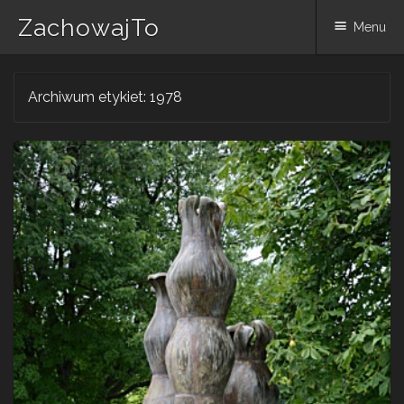
ZachowajTo
Menu
Skip
Archiwum etykiet:
1978
to
content