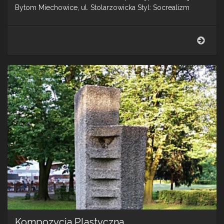
Bytom Miechowice, ul. Stolarzowicka Styl: Socrealizm
Bieg
–
Rzeź
plen
Kompozycja Plastyczna