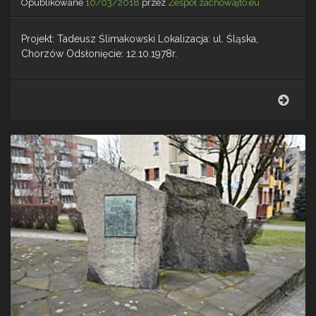
Opublikowane
10/03/2018
przez
Zespół zachowajto.eu
Projekt: Tadeusz Ślimakowski Lokalizacja: ul. Śląska,
Chorzów Odsłonięcie: 12.10.1978r.
Pomn
Żołn
Pols