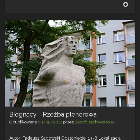
Rodz
–
Rzeź
plen
Biegnący – Rzeźba plenerowa
Opublikowane
09/09/2017
przez
Zespół zachowajto.eu
Autor: Tadeusz Sadowski Odsłonięcie: 1978 Lokalizacja: