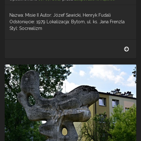
Nazwa: Misie II Autor: Józef Sawicki, Henryk Fudali
Odsłonięcie: 1979 Lokalizacja: Bytom, ul. ks. Jana Frenzla
Styl: Socrealizm
Misie
II
–
Rzeź
plen