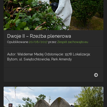
Dwoje II – Rzeźba plenerowa
Opublikowane
20/08/2017
przez
Zespół zachowajto.eu
Autor: Waldemar Madej Odsłonięcie: 1978 Lokalizacja:
Bytom, ul. Świętochłowicka, Park Amendy
Dwoj
II
–
Rzeź
plen