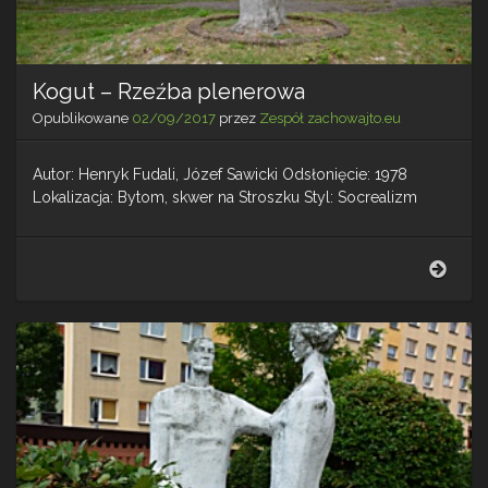
Kogut – Rzeźba plenerowa
Opublikowane
02/09/2017
przez
Zespół zachowajto.eu
Autor: Henryk Fudali, Józef Sawicki Odsłonięcie: 1978
Lokalizacja: Bytom, skwer na Stroszku Styl: Socrealizm
Kogu
–
Rzeź
plen