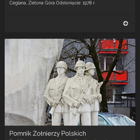
Ceglana, Zielona Góra Odsłonięcie: 1978 r.
Wzra
I
–
Ziel
Góra
Pomnik Żołnierzy Polskich