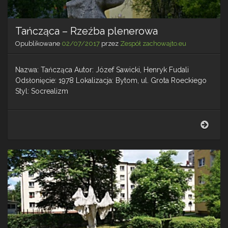
Tańcząca – Rzeźba plenerowa
Opublikowane
02/07/2017
przez
Zespół zachowajto.eu
Nazwa: Tańcząca Autor: Józef Sawicki, Henryk Fudali
Odsłonięcie: 1978 Lokalizacja: Bytom, ul. Grota Roeckiego
Styl: Socrealizm
Tańc
–
Rzeź
plen