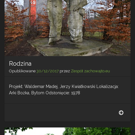
Rodzina
Opublikowane
30/12/2017
przez
Zespół zachowajto.eu
Projekt: Waldemar Madej, Jerzy Kwiatkowski Lokalizacja:
Arki Bożka, Bytom Odsłonięcie: 1978
Rodz