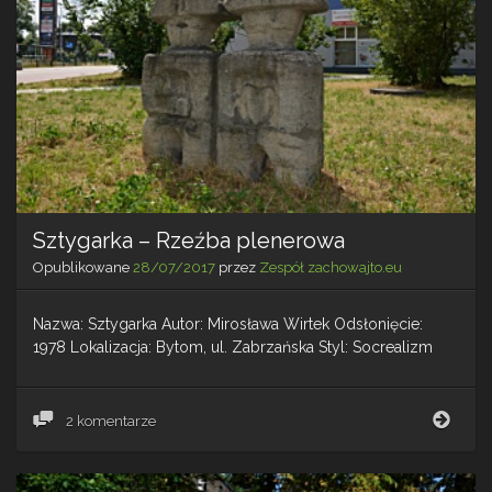
Sztygarka – Rzeźba plenerowa
Opublikowane
28/07/2017
przez
Zespół zachowajto.eu
Nazwa: Sztygarka Autor: Mirosława Wirtek Odsłonięcie:
1978 Lokalizacja: Bytom, ul. Zabrzańska Styl: Socrealizm
Szty
2 komentarze
–
Rzeź
plen