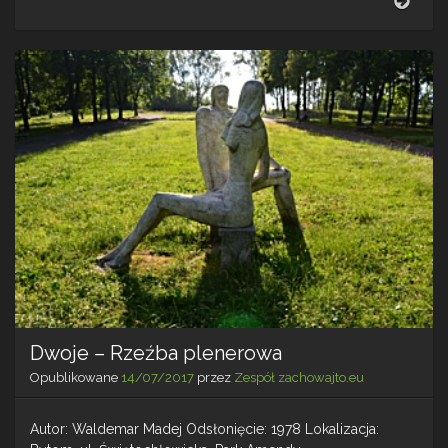
–
Rzeź
plen
Dwoje – Rzeźba plenerowa
Opublikowane
14/07/2017
przez
Zespół zachowajto.eu
Autor: Waldemar Madej Odsłonięcie: 1978 Lokalizacja: