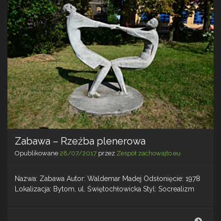
Zabawa – Rzeźba plenerowa
Opublikowane
28/07/2017
przez
Zespół zachowajto.eu
Nazwa: Zabawa Autor: Waldemar Madej Odsłonięcie: 1978
Lokalizacja: Bytom, ul. Świętochłowicka Styl: Socrealizm
Zab