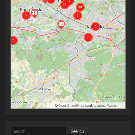
©
OpenStreetMap
contributors.
Plugin
Search