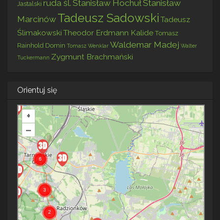
ruda śl.
Stanisław Hochuł
Stanisław
Jastalski
Tadeusz Sadowski
Marcinów
Tadeusz
Ślimakowski
Theodor Erdmann Kalide
Tomasz
Waldemar Madej
Rainhold Domin
Tomasz Wenklar
Walter
Zygmunt Brachmański
Tuckermann
Orientuj się
+
–