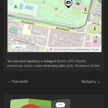
100 m
©
OpenStreetMap
contributors.
Plugin
Ten wpis jest osadzony w kategorii
Bytom
,
GPS
,
Rzeźba
plenerowa
,
Sezon 1
oraz oznaczony jako
1978
,
Mirosława Wirtek
.
Post
←
Poprzedni
Następny
→
navigation