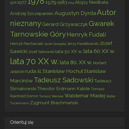
1978
1979
1977
1983
Alojzy Niedbała
1976
2014
Autor
Augustyn Dyrda
Andrzej Szczepaniec
nieznany
Gwarek
Gerard Grzywaczyk
Tarnowskie Góry
Henryk Fudali
Józef
Henryk Piechaczek
Jerzy Kwiatkowski
Jacek Sarapata
lata 60 XX w.
Sawicki
lata 50 XX w.
Józef Sękowski
lata 70 XX w.
lata 80. XX w.
Norbert
ruda śl.
Stanisław Hochuł
Stanisław
Jastalski
Tadeusz Sadowski
Marcinów
Tadeusz
Ślimakowski
Theodor Erdmann Kalide
Tomasz
Waldemar Madej
Rainhold Domin
Tomasz Wenklar
Walter
Zygmunt Brachmański
Tuckermann
Orientuj się