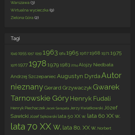
Warszawa
(3)
Wirtualna wycieczka
(9)
Zielona Góra
(2)
Tagi
1963
1965
1975
1968
1955
1967
1971
1949
1957
1959
1964
1978
1979
1977
1983
Alojzy Niedbała
1976
2014
Autor
Augustyn Dyrda
Andrzej Szczepaniec
nieznany
Gwarek
Gerard Grzywaczyk
Tarnowskie Góry
Henryk Fudali
Józef
Henryk Piechaczek
Jerzy Kwiatkowski
Jacek Sarapata
lata 60 XX w.
Sawicki
lata 50 XX w.
Józef Sękowski
lata 70 XX w.
lata 80. XX w.
Norbert