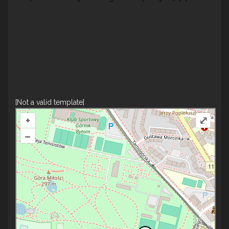
[Not a valid template]
+
⤢
–