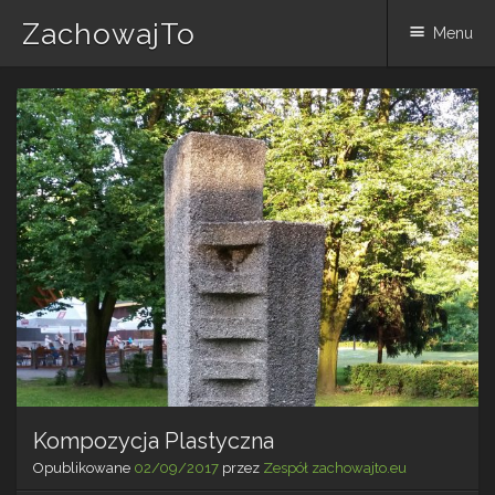
ZachowajTo
Menu
Skip
to
content
Kompozycja Plastyczna
Opublikowane
02/09/2017
przez
Zespół zachowajto.eu