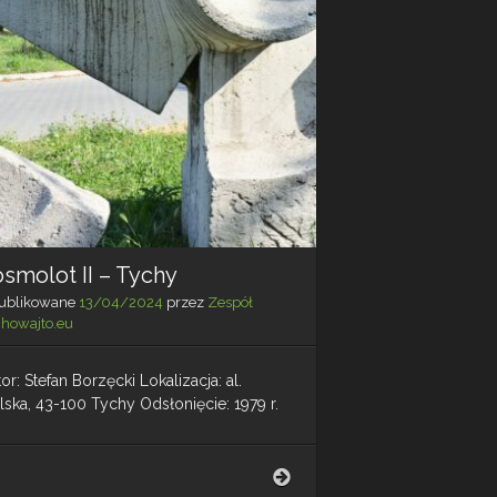
smolot II – Tychy
ublikowane
13/04/2024
przez
Zespół
chowajto.eu
or: Stefan Borzęcki Lokalizacja: al.
lska, 43-100 Tychy Odsłonięcie: 1979 r.
Kosmolot
II