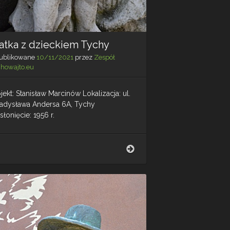
atka z dzieckiem Tychy
ublikowane
10/11/2021
przez
Zespół
chowajto.eu
jekt: Stanisław Marcinów Lokalizacja: ul.
adysława Andersa 6A, Tychy
łonięcie: 1956 r.
Matka
z
dzieckiem
Tychy