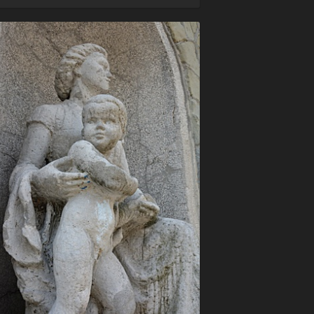
–
Tychy