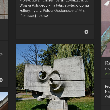
Projekt: Stefan Chorembalski Lokalizacja: ul.
Wojska Polskiego – na tyłach byłego domu
kultury, Tychy, Polska Odsłonięcie: 1955 r.
(Renowacja: 2014)
Górnik
Tychy
y,
R
Op
za
Hutnik
Tychy
Pro
Ni
Ods