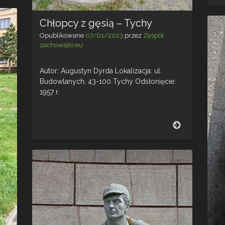
osiedlu
D
–
Chłopcy z gęsią – Tychy
Tychy
Opublikowane
07/01/2023
przez
Zespół
zachowajto.eu
Autor: Augustyn Dyrda Lokalizacja: ul.
Budowlanych, 43-100 Tychy Odsłonięcie:
1957 r.
Chłopcy
z
gęsią
–
Tychy