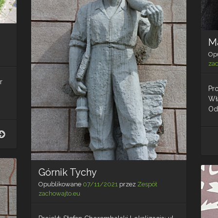
M
Op
za
r
Pro
Wł
Ods
Stary
Alojz
–
Tychy
Górnik Tychy
Opublikowane
07/11/2021
przez
Zespół
zachowajto.eu