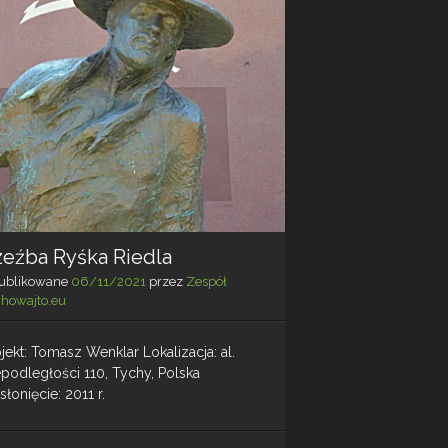
zeźba Ryśka Riedla
ublikowane
06/11/2021
przez
Zespół
chowajto.eu
jekt: Tomasz Wenklar Lokalizacja: al.
epodległości 110, Tychy, Polska
łonięcie: 2011 r.