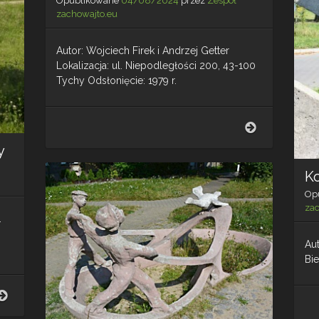
Opublikowane
04/08/2024
przez
Zespół
zachowajto.eu
Autor: Wojciech Firek i Andrzej Getter
Lokalizacja: ul. Niepodległości 200, 43-100
Tychy Odsłonięcie: 1979 r.
Plac
zabaw
y
na
osiedlu
Ko
G
–
Op
Tychy
za
.
Aut
Bie
Hokeista
na