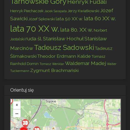
Tarnowskie Góry
Henryk Fudali
Józef
Henryk Piechaczek
Jerzy Kwiatkowski
Jacek Sarapata
lata 60 XX w.
Sawicki
lata 50 XX w.
Józef Sękowski
lata 70 XX w.
lata 80. XX w.
Norbert
ruda śl.
Stanisław Hochuł
Stanisław
Jastalski
Tadeusz Sadowski
Marcinów
Tadeusz
Ślimakowski
Theodor Erdmann Kalide
Tomasz
Waldemar Madej
Rainhold Domin
Tomasz Wenklar
Walter
Zygmunt Brachmański
Tuckermann
Orientuj się
+
–