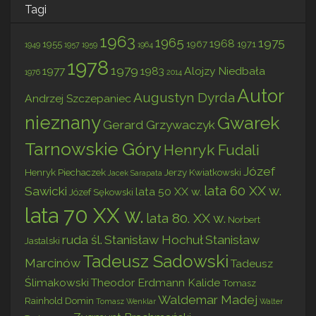
Tagi
1963
1965
1975
1968
1955
1967
1971
1949
1957
1959
1964
1978
1979
1977
1983
Alojzy Niedbała
1976
2014
Autor
Augustyn Dyrda
Andrzej Szczepaniec
nieznany
Gwarek
Gerard Grzywaczyk
Tarnowskie Góry
Henryk Fudali
Józef
Henryk Piechaczek
Jerzy Kwiatkowski
Jacek Sarapata
lata 60 XX w.
Sawicki
lata 50 XX w.
Józef Sękowski
lata 70 XX w.
lata 80. XX w.
Norbert
ruda śl.
Stanisław Hochuł
Stanisław
Jastalski
Tadeusz Sadowski
Marcinów
Tadeusz
Ślimakowski
Theodor Erdmann Kalide
Tomasz
Waldemar Madej
Rainhold Domin
Tomasz Wenklar
Walter