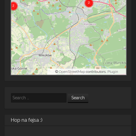
©
OpenStreetMap
contributors.
Plugin
Search
Hop na fejsa :)