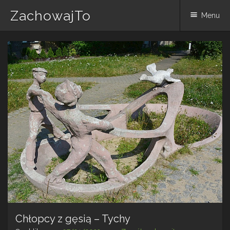
ZachowajTo
Menu
Skip
to
content
Chłopcy z gęsią – Tychy