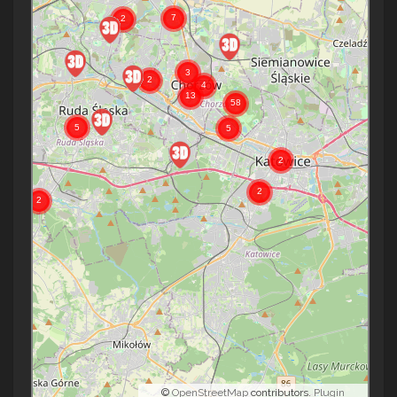
©
OpenStreetMap
contributors.
Plugin