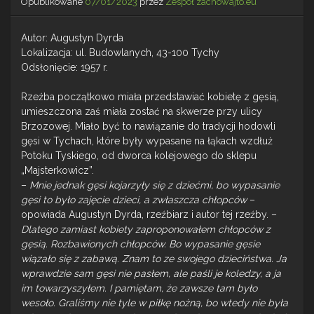
Opublikowane
07/01/2023
przez
Zespół zachowajto.eu
Autor: Augustyn Dyrda
Lokalizacja: ul. Budowlanych, 43-100 Tychy
Odsłonięcie: 1957 r.
Rzeźba początkowo miała przedstawiać kobietę z gęsią,
umieszczona zaś miała zostać na skwerze przy ulicy
Brzozowej. Miało być to nawiązanie do tradycji hodowli
gęsi w Tychach, które były wypasane na łąkach wzdłuż
Potoku Tyskiego, od dworca kolejowego do sklepu
„Majsterkowicz”.
–
Mnie jednak gęsi kojarzyły się z dziećmi, bo wypasanie
gęsi to było zajęcie dzieci, a zwłaszcza chłopców
–
opowiada Augustyn Dyrda, rzeźbiarz i autor tej rzeźby. –
Dlatego zamiast kobiety zaproponowałem chłopców z
gęsią. Rozbawionych chłopców. Bo wypasanie gęsie
wiązało się z zabawą. Znam to ze swojego dzieciństwa. Ja
wprawdzie sam gęsi nie pasłem, ale paśli je koledzy, a ja
im towarzyszyłem. I pamiętam, że zawsze tam było
wesoło. Graliśmy nie tyle w piłkę nożną, bo wtedy nie była