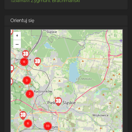
Zygmunt Brachmański
Tuckermann
Orientuj się
+
–