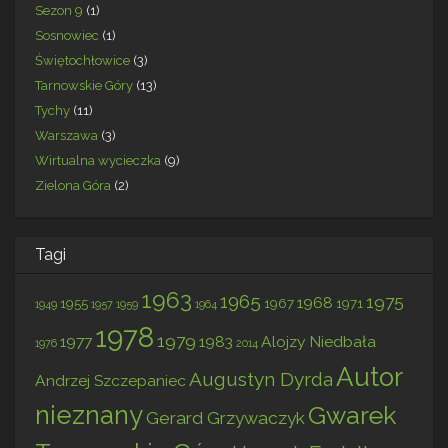
Sezon 9
(1)
Sosnowiec
(1)
Świętochłowice
(3)
Tarnowskie Góry
(13)
Tychy
(11)
Warszawa
(3)
Wirtualna wycieczka
(9)
Zielona Góra
(2)
Tagi
1963
1965
1975
1968
1955
1967
1971
1949
1957
1959
1964
1978
1979
1977
1983
Alojzy Niedbała
1976
2014
Autor
Augustyn Dyrda
Andrzej Szczepaniec
nieznany
Gwarek
Gerard Grzywaczyk