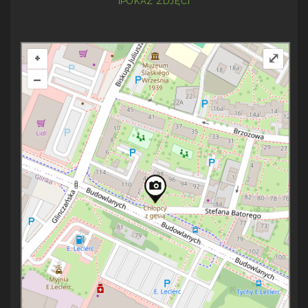
[POKAZ ZDJĘĆ]
+
⤢
–