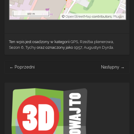
100 m
©
OpenStreetMap
contributors.
Plugin
Ten wpis jest osadzony w kategorii
GPS
,
Rzeźba plenerowa
,
Sezon 6
,
Tychy
oraz oznaczony jako
1957
,
Augustyn Dyrda
.
Post
←
Poprzedni
Następny
→
navigation