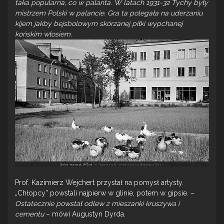
taka popularna, co w palanta. W latach 1931-32 Tychy były
mistrzem Polski w palancie. Gra ta polegała na uderzaniu
kijem jakby bejsbolowym skórzanej piłki wypchanej
końskim włosiem.
Prof. Kazimierz Wejchert przystał na pomysł artysty.
„Chłopcy” powstali najpierw w glinie, potem w gipsie. –
Ostatecznie powstał odlew z mieszanki kruszywa i
cementu
– mówi Augustyn Dyrda.