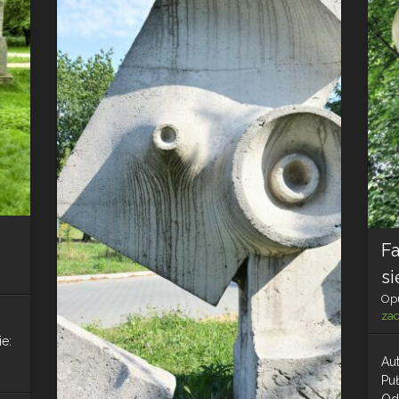
Fa
si
Op
za
e:
Aut
Pu
Ods