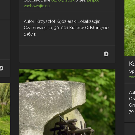
Opublikowane
02/03/2025
przez
Zespół
zachowajto.eu
Autor: Krzysztof Kędzierski Lokalizacja:
Czarnowiejska, 30-001 Kraków Odsłonięcie:
1967 r.
Architektura
Orła
K
Białego
Gwarek
–
Op
nr
Kraków
za
13
–
Tarnowskie
Au
Góry
Cz
Sowice
Gr
70