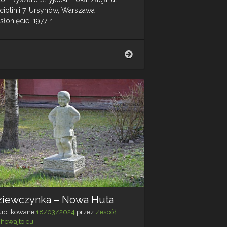
ciolinii 7, Ursynów, Warszawa
łonięcie: 1977 r.
Zakochani
–
Warszawa
ziewczynka – Nowa Huta
ublikowane
18/03/2024
przez
Zespół
chowajto.eu