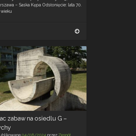
rszawa – Saska Kępa Odsłonięcie: lata 70.
 wieku
Rzeźba
plenerowa
–
Warszawa
–
Saska
Kępa
ac zabaw na osiedlu G –
ychy
ublikowane
04/08/2024
przez
Zespół