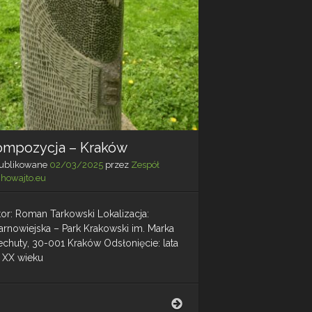
ompozycja – Kraków
ublikowane
02/03/2025
przez
Zespół
chowajto.eu
tor: Roman Tarkowski Lokalizacja:
arnowiejska – Park Krakowski im. Marka
echuty, 30-001 Kraków Odsłonięcie: lata
. XX wieku
Kompozycja