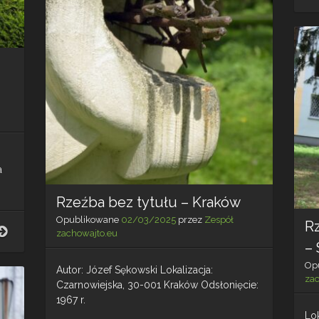
a
Rzeźba bez tytułu – Kraków
Opublikowane
02/03/2025
przez
Zespół
R
Pomnik
zachowajto.eu
Włókniarek
–
–
Op
Częstochowa
Autor: Józef Sękowski Lokalizacja:
za
Czarnowiejska, 30-001 Kraków Odsłonięcie:
1967 r.
Lok