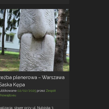
–
Kraków
zeźba plenerowa – Warszawa
 Saska Kępa
ublikowane
02/02/2025
przez
Zespół
chowajto.eu
alizacja: skwer przy ul. Nubijska 3,