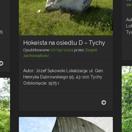
za
Aut
Lok
j,
Tyc
:
Hokeista na osiedlu D – Tychy
Opublikowane
07/09/2024
przez
Zespół
zachowajto.eu
Gwarek
nr
Autor: Józef Sękowski Lokalizacja: ul. Gen.
12
Henryka Dąbrowskiego 95, 43-100 Tychy
–
Odsłonięcie: 1975 r.
Tarnowskie
Góry
Lasowice
Hokeista
na
osiedlu
D
–
Tychy