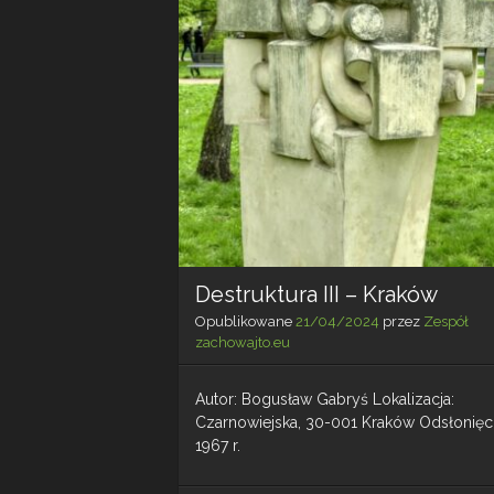
Destruktura III – Kraków
Opublikowane
21/04/2024
przez
Zespół
zachowajto.eu
Autor: Bogusław Gabryś Lokalizacja:
Czarnowiejska, 30-001 Kraków Odsłonięci
1967 r.