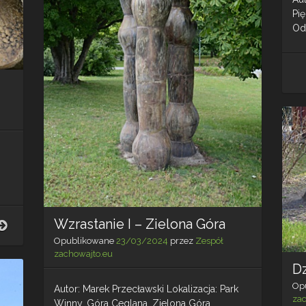
Pię
Ods
Wzrastanie I – Zielona Góra
Wzrastanie
II
Opublikowane
23/03/2024
przez
Zespół
–
zachowajto.eu
Zielona
D
Góra
Op
Autor: Marek Przecławski Lokalizacja: Park
za
Winny, Góra Ceglana, Zielona Góra