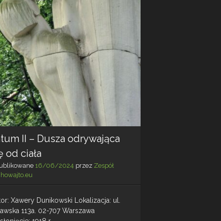
tum II – Dusza odrywająca
ę od ciała
ublikowane
16/06/2024
przez
Zespół
chowajto.eu
or: Xawery Dunikowski Lokalizacja: ul.
ławska 113a. 02-707 Warszawa
łonięcie: 1918 r.