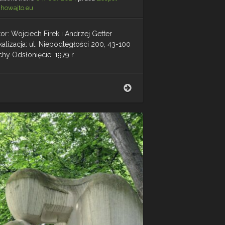
chowajto.eu
or: Wojciech Firek i Andrzej Getter
alizacja: ul. Niepodległości 200, 43-100
hy Odsłonięcie: 1979 r.
Plac
zabaw
na
osiedlu
G
–
Tychy