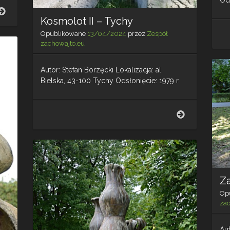
Destruktura
Kosmolot II – Tychy
III
–
Opublikowane
13/04/2024
przez
Zespół
Kraków
zachowajto.eu
Autor: Stefan Borzęcki Lokalizacja: al.
Bielska, 43-100 Tychy Odsłonięcie: 1979 r.
Kosmolot
II
–
Tychy
Z
Op
za
Aut