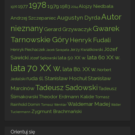
1978
1979
1977
1983
Alojzy Niedbała
1976
2014
Autor
Augustyn Dyrda
Andrzej Szczepaniec
nieznany
Gwarek
Gerard Grzywaczyk
Tarnowskie Góry
Henryk Fudali
Józef
Henryk Piechaczek
Jerzy Kwiatkowski
Jacek Sarapata
lata 60 XX w.
Sawicki
lata 50 XX w.
Józef Sękowski
lata 70 XX w.
lata 80. XX w.
Norbert
ruda śl.
Stanisław Hochuł
Stanisław
Jastalski
Tadeusz Sadowski
Marcinów
Tadeusz
Ślimakowski
Theodor Erdmann Kalide
Tomasz
Waldemar Madej
Rainhold Domin
Tomasz Wenklar
Walter
Zygmunt Brachmański
Tuckermann
Orientuj się