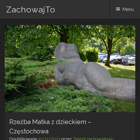
ZachowajTo
Menu
Skip
to
content
Rzeźba Matka z dzieckiem –
Częstochowa
Opublikowane
31/12/2023
przez
Zespół zachowajto.eu