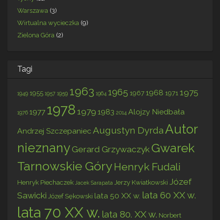
Warszawa
(3)
Wirtualna wycieczka
(9)
Zielona Góra
(2)
Tagi
1963
1965
1975
1968
1955
1967
1971
1949
1957
1959
1964
1978
1979
1977
1983
Alojzy Niedbała
1976
2014
Autor
Augustyn Dyrda
Andrzej Szczepaniec
nieznany
Gwarek
Gerard Grzywaczyk
Tarnowskie Góry
Henryk Fudali
Józef
Henryk Piechaczek
Jerzy Kwiatkowski
Jacek Sarapata
lata 60 XX w.
Sawicki
lata 50 XX w.
Józef Sękowski
lata 70 XX w.
lata 80. XX w.
Norbert