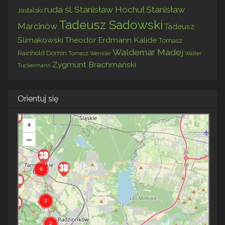
ruda śl.
Stanisław Hochuł
Stanisław
Jastalski
Tadeusz Sadowski
Marcinów
Tadeusz
Ślimakowski
Theodor Erdmann Kalide
Tomasz
Waldemar Madej
Rainhold Domin
Tomasz Wenklar
Walter
Zygmunt Brachmański
Tuckermann
Orientuj się
+
–