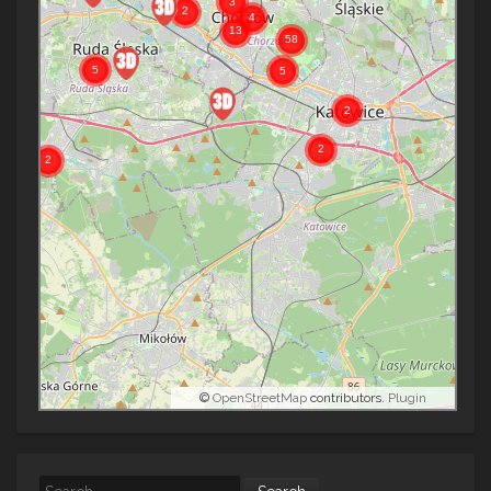
©
OpenStreetMap
contributors.
Plugin
Search