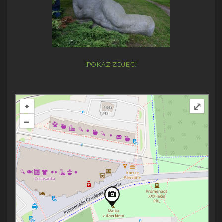
[POKAZ ZDJĘĆ]
+
⤢
–