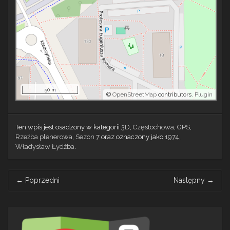
50 m
©
OpenStreetMap
contributors.
Plugin
Ten wpis jest osadzony w kategorii
3D
,
Częstochowa
,
GPS
,
Rzeźba plenerowa
,
Sezon 7
oraz oznaczony jako
1974
,
Władysław Łydżba
.
Post
←
Poprzedni
Następny
→
navigation