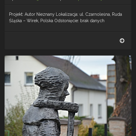
Projekt: Autor Nieznany Lokalizacja: ul. Czarnoleśna, Ruda
Śląska – Wirek, Polska Odsłonięcie: brak danych
Rzeź
plen
nr
13
–
Rud
Śląs