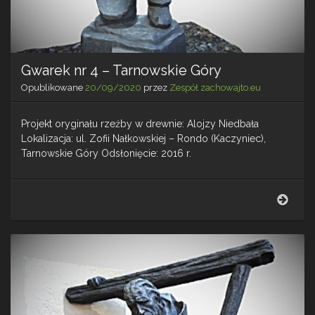
Gwarek nr 4 – Tarnowskie Góry
Opublikowane
20/09/2020
przez
Zespół zachowajto.eu
Projekt oryginału rzeźby w drewnie: Alojzy Niedbała
Lokalizacja: ul. Zofii Nałkowskiej – Rondo (Kaczyniec),
Tarnowskie Góry Odsłonięcie: 2016 r.
Gwar
nr
4
–
Tarn
Góry