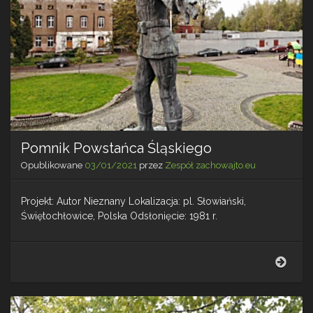
Pomnik Powstańca Śląskiego
Opublikowane
03/01/2021
przez
Zespół zachowajto.eu
Projekt: Autor Nieznany Lokalizacja: pl. Słowiański,
Świętochłowice, Polska Odsłonięcie: 1981 r.
Pomn
Pows
Śląs