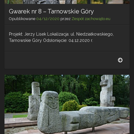
Gwarek nr 8 – Tarnowskie Góry
Opublikowane
04/12/2020
przez
Zespół zachowajto.eu
Projekt: Jerzy Lisek Lokalizacja: ul. Niedziałkowskiego,
Tarnowskie Góry Odsłonięcie: 04.12.2020 r.
Gwar
nr
8
–
Tarn
Góry