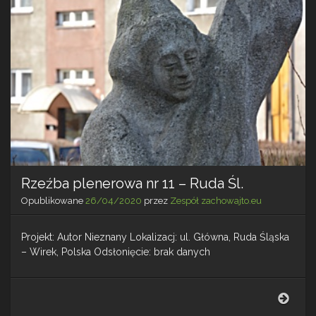
Śl.
Rzeźba plenerowa nr 11 – Ruda Śl.
Opublikowane
26/04/2020
przez
Zespół zachowajto.eu
Projekt: Autor Nieznany Lokalizacj: ul. Główna, Ruda Śląska
– Wirek, Polska Odsłonięcie: brak danych
Rzeź
plen