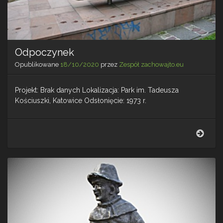
Odpoczynek
Opublikowane
18/10/2020
przez
Zespół zachowajto.eu
Projekt: Brak danych Lokalizacja: Park im. Tadeusza
Kościuszki, Katowice Odsłonięcie: 1973 r.
Odpo