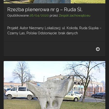
Rzeźba plenerowa nr 9 – Ruda Śl.
Opublikowane
26/04/2020
przez
Zespół zachowajto.eu
Projekt: Autor Nieznany Lokalizacj: ul. Kokota, Ruda Śląska –
Czarny Las, Polska Odsłonięcie: brak danych
Rzeź
plen
nr
9
–
Rud
Śl.