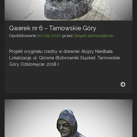
Gwarek nr 6 – Tarnowskie Góry
Opublikowane
20/09/2020
przez
Zespół zachowajto.eu
Projekt oryginału rzeźby w drewnie: Alojzy Niedbała
Lokalizacja: ul. Główna (Bobrowniki Śląskie), Tarnowskie
Góry Odsłonięcie: 2018 r.
Gwar
nr
6
–
Tarn
Góry