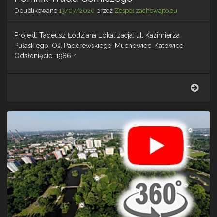
Opublikowane
13/07/2020
przez
Zespół zachowajto.eu
Projekt: Tadeusz Łodziana Lokalizacja: ul. Kazimierza
Pułaskiego, Oś. Paderewskiego-Muchowiec, Katowice
Odsłonięcie: 1986 r.
Pomn
Trud
Górn