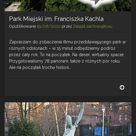
Park Miejski im. Franciszka Kachla
Opublikowane
19/06/2020
przez
Zespół zachowajto.eu
Zapraszam do zobaczenia filmu przedstawiającego park w
różnych odsłonach – w 15 minut odbędziemy podróż
przez cały rok. To na początek. Na deser, wirtualny spacer.
Przygotowaliśmy 78 panoram, także z różnych pór roku.
Ale na początek trochę historii…
Park
Miejs
im.
Fran
Kach