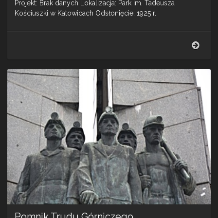
Projekt: Brak danych Lokalizacja: Park im. Tadeusza
Kościuszki w Katowicach Odsłonięcie: 1925 r.
Pomn
Tade
Kości
Pomnik Trudu Górniczego