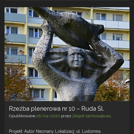
nr
11
–
Rud
Śl.
Rzeźba plenerowa nr 10 – Ruda Śl.
Opublikowane
26/04/2020
przez
Zespół zachowajto.eu
Projekt: Autor Nieznany Lokalizacj: ul. Ludomira