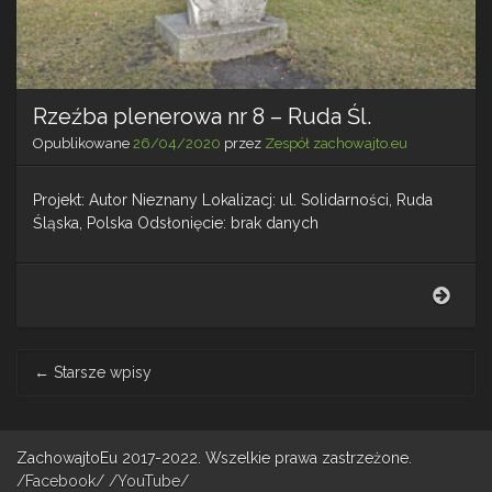
Rzeźba plenerowa nr 8 – Ruda Śl.
Opublikowane
26/04/2020
przez
Zespół zachowajto.eu
Projekt: Autor Nieznany Lokalizacj: ul. Solidarności, Ruda
Śląska, Polska Odsłonięcie: brak danych
Rzeź
plen
nr
8
Post
←
Starsze wpisy
–
navigation
Rud
Śl.
ZachowajtoEu 2017-2022. Wszelkie prawa zastrzeżone.
/Facebook/
/YouTube/