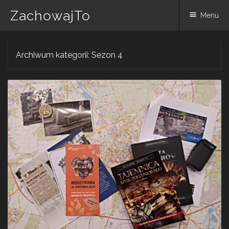
ZachowajTo
Menu
Skip
Archiwum kategorii:
Sezon 4
to
content