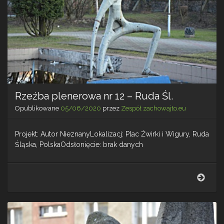
Rzeźba plenerowa nr 12 – Ruda Śl.
Opublikowane
05/06/2020
przez
Zespół zachowajto.eu
Projekt: Autor NieznanyLokalizacj: Plac Żwirki i Wigury, Ruda
Śląska, PolskaOdsłonięcie: brak danych
Rzeź
plen
nr
12
–
Rud