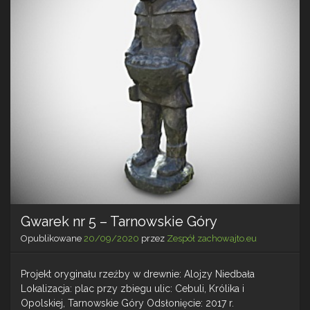
Gwarek nr 5 – Tarnowskie Góry
Opublikowane
20/09/2020
przez
Zespół zachowajto.eu
Projekt oryginału rzeźby w drewnie: Alojzy Niedbała
Lokalizacja: plac przy zbiegu ulic: Cebuli, Królika i
Opolskiej, Tarnowskie Góry Odsłonięcie: 2017 r.