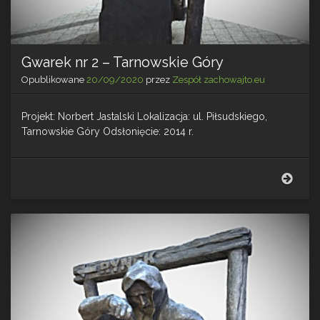
Gwarek nr 2 – Tarnowskie Góry
Opublikowane
20/09/2020
przez
Zespół zachowajto.eu
Projekt: Norbert Jastalski Lokalizacja: ul. Piłsudskiego,
Tarnowskie Góry Odsłonięcie: 2014 r.
Gwar
nr
2
–
Tarn
Góry