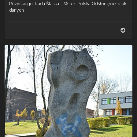
Różyckiego, Ruda Śląska – Wirek, Polska Odsłonięcie: brak
danych
Rzeź
plen
nr
10
–
Rud
Śl.