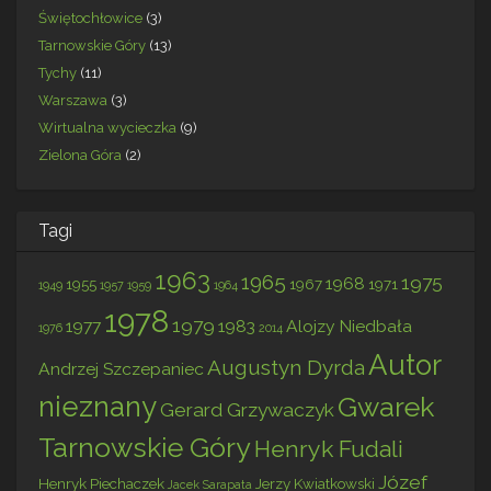
Świętochłowice
(3)
Tarnowskie Góry
(13)
Tychy
(11)
Warszawa
(3)
Wirtualna wycieczka
(9)
Zielona Góra
(2)
Tagi
1963
1965
1975
1968
1955
1967
1971
1949
1957
1959
1964
1978
1979
1977
1983
Alojzy Niedbała
1976
2014
Autor
Augustyn Dyrda
Andrzej Szczepaniec
nieznany
Gwarek
Gerard Grzywaczyk
Tarnowskie Góry
Henryk Fudali
Józef
Henryk Piechaczek
Jerzy Kwiatkowski
Jacek Sarapata