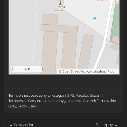
20 m
©
OpenStreetMap
contributors.
Plugin
Ten wpis jest osadzony w kategorii
GPS
,
Rzeźba
,
Sezon 4
,
Tarnowskie Góry
oraz oznaczony jako
2020
,
Gwarek Tarnowskie
Góry
,
Jerzy Lisek
.
Post
←
Poprzedni
Następny
→