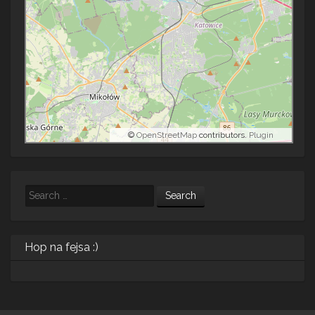
©
OpenStreetMap
contributors.
Plugin
Search
Hop na fejsa :)