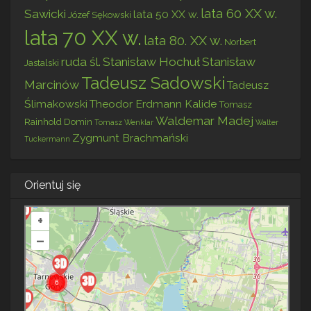
lata 60 XX w.
Sawicki
lata 50 XX w.
Józef Sękowski
lata 70 XX w.
lata 80. XX w.
Norbert
ruda śl.
Stanisław Hochuł
Stanisław
Jastalski
Tadeusz Sadowski
Marcinów
Tadeusz
Ślimakowski
Theodor Erdmann Kalide
Tomasz
Waldemar Madej
Rainhold Domin
Tomasz Wenklar
Walter
Zygmunt Brachmański
Tuckermann
Orientuj się
+
–