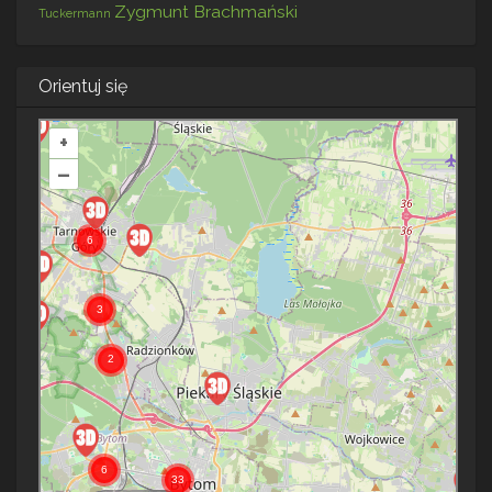
Zygmunt Brachmański
Tuckermann
Orientuj się
+
–