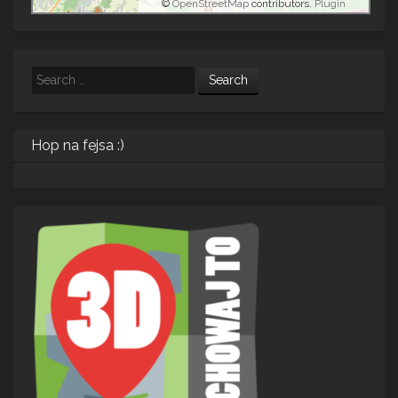
©
OpenStreetMap
contributors.
Plugin
Search
Hop na fejsa :)