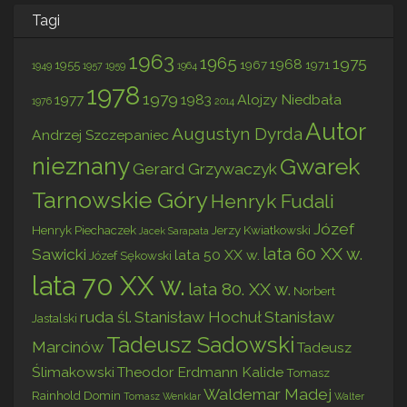
Tagi
1963
1965
1975
1968
1955
1967
1971
1949
1957
1959
1964
1978
1979
1977
1983
Alojzy Niedbała
1976
2014
Autor
Augustyn Dyrda
Andrzej Szczepaniec
nieznany
Gwarek
Gerard Grzywaczyk
Tarnowskie Góry
Henryk Fudali
Józef
Henryk Piechaczek
Jerzy Kwiatkowski
Jacek Sarapata
lata 60 XX w.
Sawicki
lata 50 XX w.
Józef Sękowski
lata 70 XX w.
lata 80. XX w.
Norbert
ruda śl.
Stanisław Hochuł
Stanisław
Jastalski
Tadeusz Sadowski
Marcinów
Tadeusz
Ślimakowski
Theodor Erdmann Kalide
Tomasz
Waldemar Madej
Rainhold Domin
Tomasz Wenklar
Walter