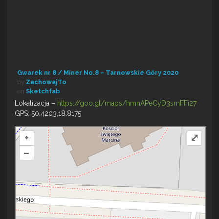
Gwarek nr 8 / Miner No.8 – Tarnowskie Góry 2020
by
ZachowajTo
on
Sketchfab
Lokalizacja –
https://goo.gl/maps/hmnAPeCyD3smFFi27
GPS: 50.4203,18.8175
+
⤢
–