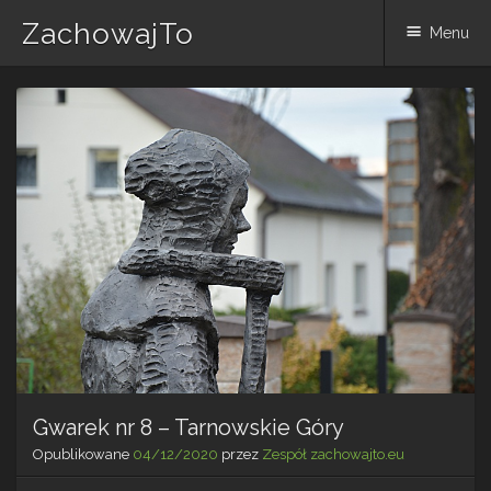
ZachowajTo
Menu
Skip
to
content
Gwarek nr 8 – Tarnowskie Góry
Opublikowane
04/12/2020
przez
Zespół zachowajto.eu