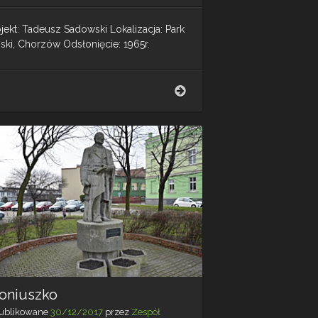
jekt: Tadeusz Sadowski Lokalizacja: Park
ąski, Chorzów Odsłonięcie: 1965r.
Dziewczyna
z
kwiatem
oniuszko
ublikowane
30/12/2017
przez
Zespół