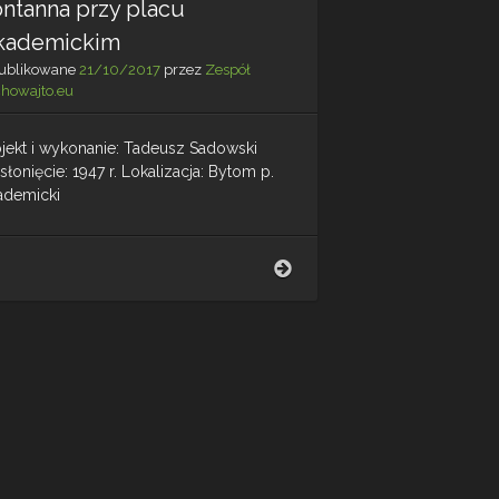
ntanna przy placu
kademickim
ublikowane
21/10/2017
przez
Zespół
chowajto.eu
ojekt i wykonanie: Tadeusz Sadowski
łonięcie: 1947 r. Lokalizacja: Bytom p.
ademicki
Fontanna
przy
placu
Akademickim