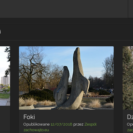
i
Foki
D
Opublikowane
12/07/2018
przez
Zespół
Op
zachowajto.eu
za