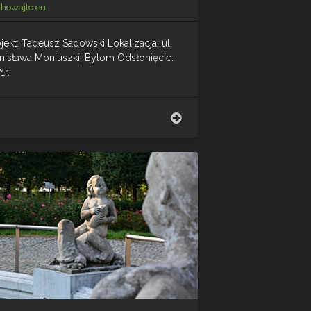
chowajto.eu
jekt: Tadeusz Sadowski Lokalizacja: ul.
anisława Moniuszki, Bytom Odsłonięcie:
1r.
Moniuszko