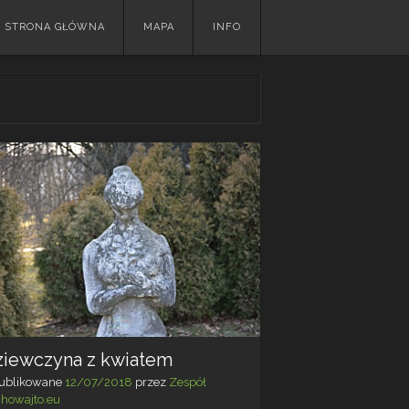
Skip
STRONA GŁÓWNA
MAPA
INFO
to
content
ziewczyna z kwiatem
ublikowane
12/07/2018
przez
Zespół
chowajto.eu