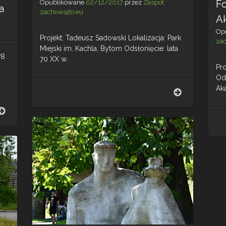
Fo
Opublikowane
02/12/2017
przez
Zespół
a
zachowajto.eu
A
Op
Projekt: Tadeusz Sadowski Lokalizacja: Park
za
Miejski im. Kachla, Bytom Odsłonięcie: lata
78
70 XX w.
Pr
Ods
Ak
Aleja
Muz
Biegnący
–
Rzeźba
plenerowa