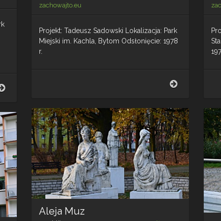
zachowajto.eu
za
rk
Projekt: Tadeusz Sadowski Lokalizacja: Park
Pro
Miejski im. Kachla, Bytom Odsłonięcie: 1978
St
r.
197
Pelikany
Pelikany
Fontanna
Aleja Muz