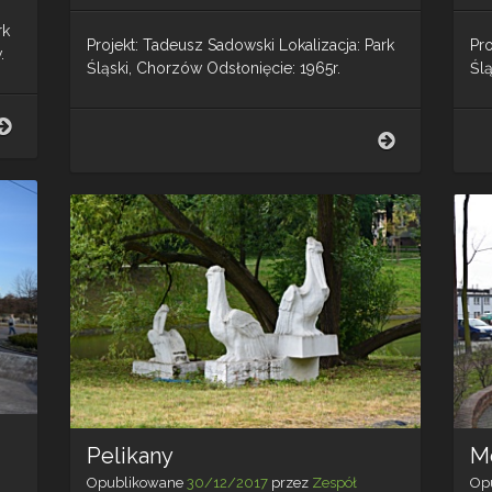
rk
Projekt: Tadeusz Sadowski Lokalizacja: Park
Pro
.
Śląski, Chorzów Odsłonięcie: 1965r.
Śl
Rzeźba
Foki
Foki
Pelikany
M
Opublikowane
30/12/2017
przez
Zespół
Op