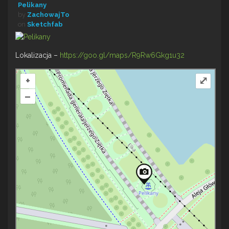
Pelikany
by
ZachowajTo
on
Sketchfab
Lokalizacja –
https://goo.gl/maps/R9Rw6Gkg1u32
+
⤢
–