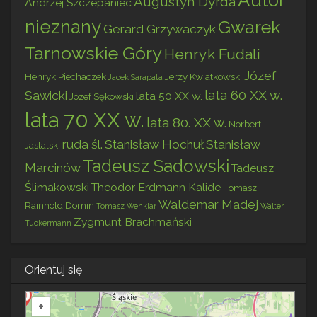
Augustyn Dyrda
Andrzej Szczepaniec
nieznany
Gwarek
Gerard Grzywaczyk
Tarnowskie Góry
Henryk Fudali
Józef
Henryk Piechaczek
Jerzy Kwiatkowski
Jacek Sarapata
lata 60 XX w.
Sawicki
lata 50 XX w.
Józef Sękowski
lata 70 XX w.
lata 80. XX w.
Norbert
ruda śl.
Stanisław Hochuł
Stanisław
Jastalski
Tadeusz Sadowski
Marcinów
Tadeusz
Ślimakowski
Theodor Erdmann Kalide
Tomasz
Waldemar Madej
Rainhold Domin
Tomasz Wenklar
Walter
Zygmunt Brachmański
Tuckermann
Orientuj się
+