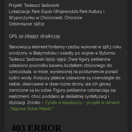
Projekt: Tadeusz Sadowski
Lokalizacja: Park Śląski (Wojewódzki Park Kultury i
Wypoczynku w Chorzowie), Chorzów
Odsłonięcie: 1963r.
GPS: 50.285997, 18.980339
Stanowiącą element fontanny rzeźbę wykonał w 1963 roku
urodzony w Białymstoku i osiadły po wojnie w Bytomiu
Tadeusz Sadowski (1915–1991). Dwie figury pelikanów
ustawiono pośrodku basenu kształtem zbliżonego do
sześciokąta, w misie, wyniesionej na postumencie ponad
lustro wody. Korpusy ptaków ustawione są równolegle do
siebie, skierowane w dwie różne strony, ale ich głowy
zwrócone są ku sobie. Figury pelikanów odznaczają się
realizmem, choć poddano je delikatnej syntetyzacji i
stylizacji. Źródło –
Żyrafa w kapeluszu – projekt w ramach
„”Napraw Sobie Miasto””