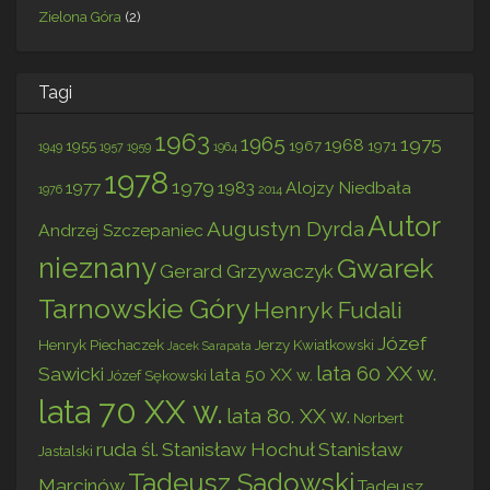
Zielona Góra
(2)
Tagi
1963
1965
1975
1968
1955
1967
1971
1949
1957
1959
1964
1978
1979
1977
1983
Alojzy Niedbała
1976
2014
Autor
Augustyn Dyrda
Andrzej Szczepaniec
nieznany
Gwarek
Gerard Grzywaczyk
Tarnowskie Góry
Henryk Fudali
Józef
Henryk Piechaczek
Jerzy Kwiatkowski
Jacek Sarapata
lata 60 XX w.
Sawicki
lata 50 XX w.
Józef Sękowski
lata 70 XX w.
lata 80. XX w.
Norbert
ruda śl.
Stanisław Hochuł
Stanisław
Jastalski
Tadeusz Sadowski
Marcinów
Tadeusz