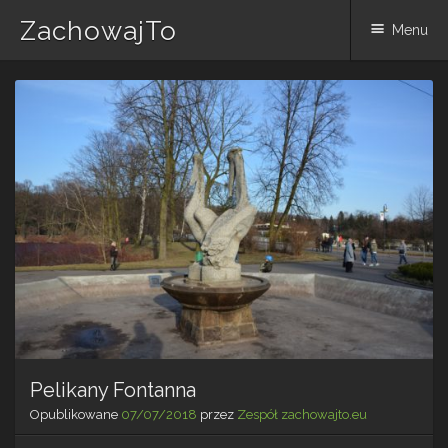
ZachowajTo
Menu
Skip
to
content
Pelikany Fontanna
Opublikowane
07/07/2018
przez
Zespół zachowajto.eu