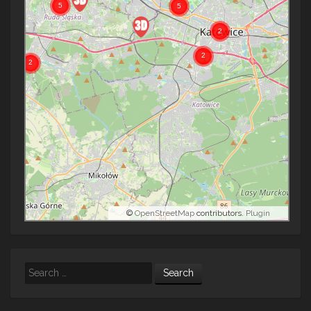
©
OpenStreetMap
contributors.
Plugin
Search