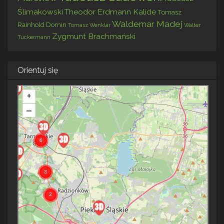
Ślimakowski
Theodor Erdmann Kalide
Tomasz
Waldemar Madej
Rainhold Domin
Tomasz Wenklar
Walter
Zygmunt Brachmański
Tuckermann
Orientuj się
+
–