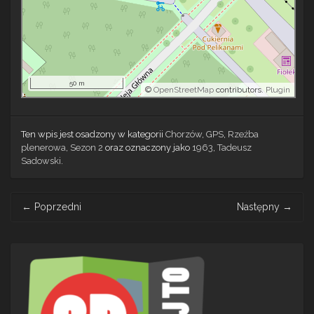
50 m
©
OpenStreetMap
contributors.
Plugin
Ten wpis jest osadzony w kategorii
Chorzów
,
GPS
,
Rzeźba
plenerowa
,
Sezon 2
oraz oznaczony jako
1963
,
Tadeusz
Sadowski
.
Post
←
Poprzedni
Następny
→
navigation