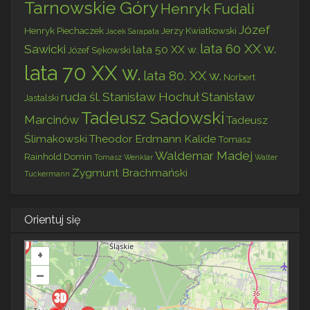
Tarnowskie Góry
Henryk Fudali
Józef
Henryk Piechaczek
Jerzy Kwiatkowski
Jacek Sarapata
lata 60 XX w.
Sawicki
lata 50 XX w.
Józef Sękowski
lata 70 XX w.
lata 80. XX w.
Norbert
ruda śl.
Stanisław Hochuł
Stanisław
Jastalski
Tadeusz Sadowski
Marcinów
Tadeusz
Ślimakowski
Theodor Erdmann Kalide
Tomasz
Waldemar Madej
Rainhold Domin
Tomasz Wenklar
Walter
Zygmunt Brachmański
Tuckermann
Orientuj się
+
–