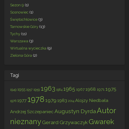
Sezon 9
(1)
Sosnowiec
(1)
Świętochłowice
(3)
Tarnowskie Góry
(13)
Tychy
(11)
Warszawa
(3)
Wirtualna wycieczka
(9)
Zielona Góra
(2)
Tagi
1963
1965
1975
1968
1955
1967
1971
1949
1957
1959
1964
1978
1979
1977
1983
Alojzy Niedbała
1976
2014
Autor
Augustyn Dyrda
Andrzej Szczepaniec
nieznany
Gwarek
Gerard Grzywaczyk