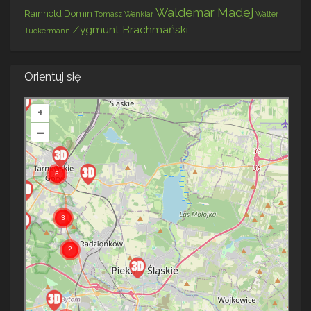
Waldemar Madej
Rainhold Domin
Tomasz Wenklar
Walter
Zygmunt Brachmański
Tuckermann
Orientuj się
+
–