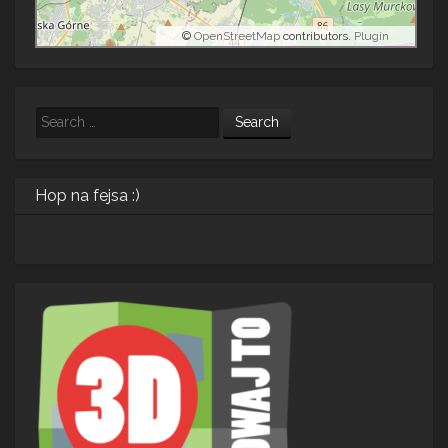
©
OpenStreetMap
contributors.
Plugin
Search
Hop na fejsa :)