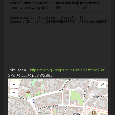
Lokalizacja –
https://goo.gl/maps/o2K17mM18UzpVnAW8
GPS: 50.444501, 18.854884
+
⤢
–