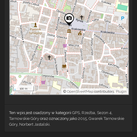
100 m
©
OpenStreetMap
contributors.
Plugin
Ten wpis jest osadzony w kategorii
GPS
,
Rzeźba
,
Sezon 4
,
Tarnowskie Góry
oraz oznaczony jako
2015
,
Gwarek Tarnowskie
Góry
,
Norbert Jastalski
.