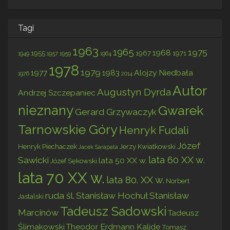
Tagi
1963
1965
1975
1968
1955
1967
1971
1949
1957
1959
1964
1978
1979
1977
1983
Alojzy Niedbała
1976
2014
Autor
Augustyn Dyrda
Andrzej Szczepaniec
nieznany
Gwarek
Gerard Grzywaczyk
Tarnowskie Góry
Henryk Fudali
Józef
Henryk Piechaczek
Jerzy Kwiatkowski
Jacek Sarapata
lata 60 XX w.
Sawicki
lata 50 XX w.
Józef Sękowski
lata 70 XX w.
lata 80. XX w.
Norbert
ruda śl.
Stanisław Hochuł
Stanisław
Jastalski
Tadeusz Sadowski
Marcinów
Tadeusz
Ślimakowski
Theodor Erdmann Kalide
Tomasz