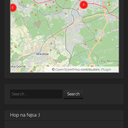
©
OpenStreetMap
contributors.
Plugin
Search
Hop na fejsa :)