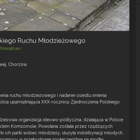
lskiego Ruchu Młodzieżowego
chowajto.eu
żowej, Chorzów
enia ruchu młodzieżowego i nadanie osiedlu imienia
ablica upamiętniająca XXX-rocznicę Zjednoczenia Polskiego
zieżowa organizacja ideowo-polityczna, działająca w Polsce
ieckim Komsomole. Powołana została przez rządzących
i ich partii wobec młodzieży, służyła indoktrynacji młodych,
az pomocy w przebudowie społeczeństwa na modłę