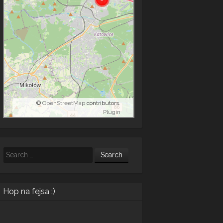
©
OpenStreetMap
contributors.
Plugin
Search
Hop na fejsa :)