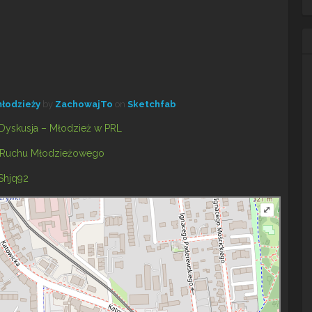
młodzieży
by
ZachowajTo
on
Sketchfab
Dyskusja – Młodzież w PRL
Shjq92
⤢