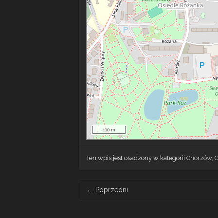
100 m
Ten wpis jest osadzony w kategorii
Chorzów
,
Post
←
Poprzedni
navigation