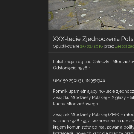
XXX-lecie Zjednoczenia Po
Opublikowane
25/02/2018
przez
Zespół za
Lokalizacja: róg ulic Gałeczki i Młodzie
Odsłonięcie: 1978 r.
GPS: 50.290631, 18.958946
Pomnik upamiętniający 30-lecie zjednocz
Związku Młodzieży Polskiej – 2 głazy + t
Ruchu Młodzieżowego.
Związek Młodzieży Polskiej (ZMP) – młod
w latach 1948-1957 i wzorowana na radz
krajem komunistów do realizowania polityk
kształceniu nowych kadr dla władzy or