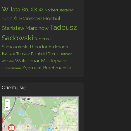
w.
lata 80. XX w.
Norbert Jastalski
ruda śl.
Stanisław Hochuł
Tadeusz
Stanisław Marcinów
Sadowski
Tadeusz
Ślimakowski
Theodor Erdmann
Kalide
Tomasz Rainhold Domin
Tomasz
Waldemar Madej
Wenklar
Walter
Zygmunt Brachmański
Tuckermann
Orientuj się
+
–