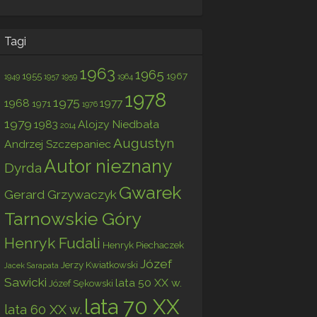
Tagi
1963
1965
1955
1967
1949
1957
1959
1964
1978
1975
1968
1977
1971
1976
1979
1983
Alojzy Niedbała
2014
Augustyn
Andrzej Szczepaniec
Autor nieznany
Dyrda
Gwarek
Gerard Grzywaczyk
Tarnowskie Góry
Henryk Fudali
Henryk Piechaczek
Józef
Jerzy Kwiatkowski
Jacek Sarapata
Sawicki
lata 50 XX w.
Józef Sękowski
lata 70 XX
lata 60 XX w.