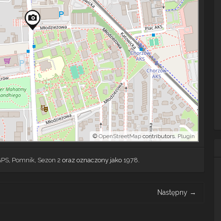
©
OpenStreetMap
contributors.
Plugin
GPS
,
Pomnik
,
Sezon 2
oraz oznaczony jako
1978
.
Następny
→