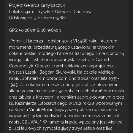
Projekt: Gerarda Grzywaczyk
Lokalizacja: ul. Ryszki / Gałeczki, Chorzów
Odsłonięcie: 3 czerwca 1988r.
GPS: 50.285998, 18.958503
„Pomnik Harcerza – odsłonięty 3 VI 1988 roku . Autorem
monumentu przedstawiającego ustawioną na wysokim
cokole postać młodego harcerza trafionego śmiercionośną
wrogą kulą jest chorzowski artysta rzeźbiarz Gerard
Grzywaczyk. Otoczenie architektoniczne zaprojektowali
Krystian Lasek i Bogdan Skurowski. Na cokole widnieje
napis „Bohaterskim obrońcom Chorzowa” oraz lata 1939-
1945. Za cokołem umieszczono pięć tablic z ułożonymi
alfabetycznie nazwiskami 94 bohaterskich obrońców miasta
oraz tablica z Krzyżem Harcerskim zaprojektowanym przez
ks. Kazimierza Lutosławskiego w 1912 roku a wzorowanym
na Krzyżu Virtuti Militari (najwyższe polskie odznaczenie
wojskowe), gdzie na dwóch ramionach umieszczony jest
napis „CZUWAJ”. W ramiona krzyża wpleciony jest wieniec
z liści laurowych symbolizujący zwycięstwo oraz liści