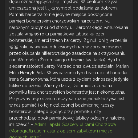
dębu oznaczających siłę i męstwo. W centrum krzyża
umieszczona jest lilijka symbol podążania za dobrem.
Pomnik harcerza to nie jedyne miejsce poświęcone
pamięci bohaterskim chorzowskim harcerzom. Na
narożnym budynku od strony ul. Żeromskiego wmurowana
została w 1946 roku pamiątkowa tablica ku czci
bohaterskiej śmierci trzech harcerzy. Zginęli oni 3 września
1939 roku w wyniku odniesionych ran w zorganizowanej
przez okupanta hitlerowskiego zasadzce na skrzyżowaniu
ulic Wolności i Żeromskiego (dawniej św. Jacka). Byli to
siedemnastoletni Jerzy Marzec oraz dwudziestoletni Marian
Mój i Henryk Pięta. W wydarzeniu tym brała udział harcerka
Irena Salamonówna, która uszła z życiem odnosząc jedynie
lekkie obrażenia. Wiemy dzisiaj, że umieszczona na
pomniku lista chorzowskich bohaterów jest niekompletna.
Przyczyny tego stanu rzeczy są różne jednakże żywa jest
w nas pamięć i o tej niezliczonej bezimiennej rzeszy
bohaterów. Dlatego będąc przy pomniku, czy
przechodząc obok pamiątkowej tablicy oddajmy należną
im cześć.” –
Adam Lapski. Spacery ulicami Chorzowa.
(Monografia ulic miasta z opisem zabytków i miejsc
godnych uwagi)