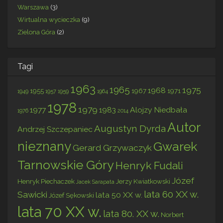
Warszawa
(3)
Wirtualna wycieczka
(9)
Zielona Góra
(2)
Tagi
1963
1965
1975
1968
1955
1967
1971
1949
1957
1959
1964
1978
1979
1977
1983
Alojzy Niedbała
1976
2014
Autor
Augustyn Dyrda
Andrzej Szczepaniec
nieznany
Gwarek
Gerard Grzywaczyk
Tarnowskie Góry
Henryk Fudali
Józef
Henryk Piechaczek
Jerzy Kwiatkowski
Jacek Sarapata
lata 60 XX w.
Sawicki
lata 50 XX w.
Józef Sękowski
lata 70 XX w.
lata 80. XX w.
Norbert