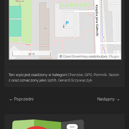
50 m
©
OpenStreetMap
contributors.
Plugin
Ten wpis jest osadzony w kategorii
Chorzów
,
GPS
,
Pomnik
,
Sezon
2
oraz oznaczony jako
1988
,
Gerard Grzywaczyk
.
Post
←
Poprzedni
Następny
→
navigation