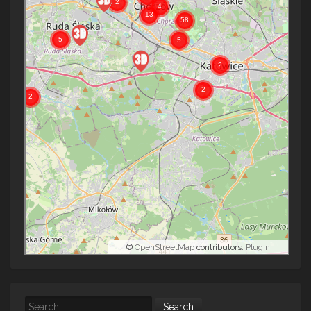
©
OpenStreetMap
contributors.
Plugin
Search