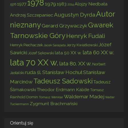
1978
1979
1977
1983
Alojzy Niedbała
1976
2014
Autor
Augustyn Dyrda
Andrzej Szczepaniec
nieznany
Gwarek
Gerard Grzywaczyk
Tarnowskie Góry
Henryk Fudali
Józef
Henryk Piechaczek
Jerzy Kwiatkowski
Jacek Sarapata
lata 60 XX w.
Sawicki
lata 50 XX w.
Józef Sękowski
lata 70 XX w.
lata 80. XX w.
Norbert
ruda śl.
Stanisław Hochuł
Stanisław
Jastalski
Tadeusz Sadowski
Marcinów
Tadeusz
Ślimakowski
Theodor Erdmann Kalide
Tomasz
Waldemar Madej
Rainhold Domin
Tomasz Wenklar
Walter
Zygmunt Brachmański
Tuckermann
Orientuj się