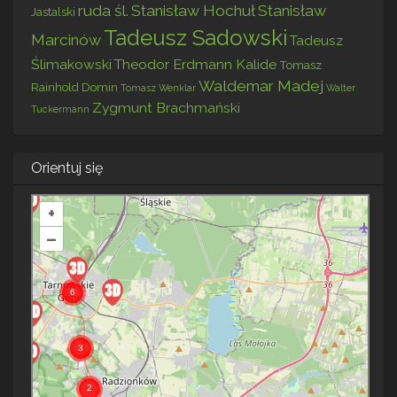
ruda śl.
Stanisław Hochuł
Stanisław
Jastalski
Tadeusz Sadowski
Marcinów
Tadeusz
Ślimakowski
Theodor Erdmann Kalide
Tomasz
Waldemar Madej
Rainhold Domin
Tomasz Wenklar
Walter
Zygmunt Brachmański
Tuckermann
Orientuj się
+
–