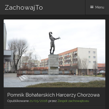
ZachowajTo
Menu
Skip
to
content
Pomnik Bohaterskich Harcerzy Chorzowa
Opublikowane
21/05/2018
przez
Zespół zachowajto.eu