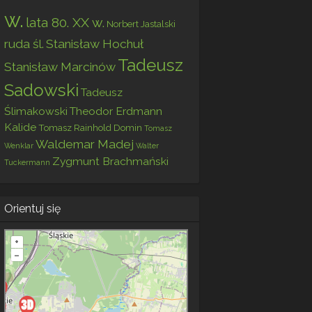
w.
lata 80. XX w.
Norbert Jastalski
ruda śl.
Stanisław Hochuł
Tadeusz
Stanisław Marcinów
Sadowski
Tadeusz
Ślimakowski
Theodor Erdmann
Kalide
Tomasz Rainhold Domin
Tomasz
Waldemar Madej
Wenklar
Walter
Zygmunt Brachmański
Tuckermann
Orientuj się
+
–