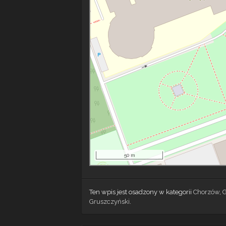
50 m
Ten wpis jest osadzony w kategorii
Chorzów
,
Gruszczyński
.