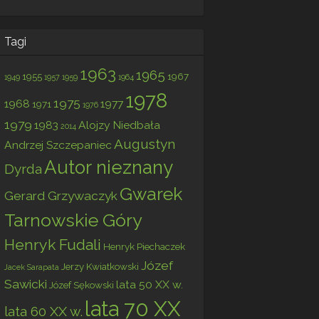
Tagi
1963
1965
1955
1967
1949
1957
1959
1964
1978
1975
1968
1977
1971
1976
1979
1983
Alojzy Niedbała
2014
Augustyn
Andrzej Szczepaniec
Autor nieznany
Dyrda
Gwarek
Gerard Grzywaczyk
Tarnowskie Góry
Henryk Fudali
Henryk Piechaczek
Józef
Jerzy Kwiatkowski
Jacek Sarapata
Sawicki
lata 50 XX w.
Józef Sękowski
lata 70 XX
lata 60 XX w.