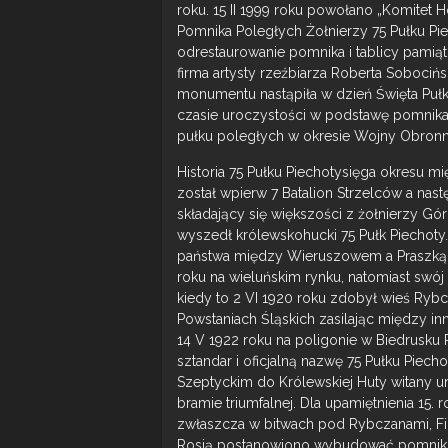
roku. 15 II 1999 roku powołano „Komitet 
Pomnika Poległych Żołnierzy 75 Pułku P
odrestaurowanie pomnika i tablicy pamią
firma artysty rzeźbiarza Roberta Sobociń
monumentu nastąpiła w dzień Święta Pułk
czasie uroczystości w podstawę pomnik
pułku poległych w okresie Wojny Obronne
Historia 75 Pułku Piechotysięga okresu 
został wpierw 7 Batalion Strzelców a nas
składający się większości z żołnierzy Gó
wyszedł królewskohucki 75 Pułk Piechoty. 
państwa między Wieruszowem a Praszką. P
roku na wieluńskim rynku, natomiast swój
kiedy to 2 VI 1920 roku zdobył wieś Rybc
Powstaniach Śląskich zasilając między in
14 V 1922 roku na poligonie w Biedrusku 
sztandar i oficjalną nazwę 75 Pułku Piech
Szeptyckim do Królewskiej Huty witany u
bramie triumfalnej. Dla upamiętnienia 15.
zwłaszcza w bitwach pod Rybczanami, Fil
Rosją postanowiono wybudować pomnik 