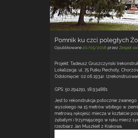
Pomnik ku czci poległych Żo
Opublikowane
20/05/2018
przez
Zespół za
Projekt: Tadeusz Gruszczyński (rekonstr
Lokalizacja: ul. 75 Pułku Piechoty, Chorzó
Odsłonięcie: 02.06.1934r. (zrekonstruowa
GPS: 50.294291, 18.934881
Jest to rekonstrukcja potocznie zwanego 
wysokiego na 15 metrów wbitego w ziemię
metrową rękojeść miecza w kształcie pos
zębatym i trzymającego w ręku miecz sym
rzeźbiarz Jan Muszkiet z Krakowa.