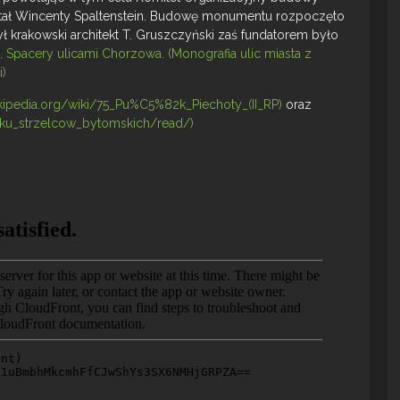
ał Wincenty Spaltenstein. Budowę monumentu rozpoczęto
ył krakowski architekt T. Gruszczyński zaś fundatorem było
 Spacery ulicami Chorzowa. (Monografia ulic miasta z
)
wikipedia.org/wiki/75_Pu%C5%82k_Piechoty_(II_RP)
oraz
ulku_strzelcow_bytomskich/read/)