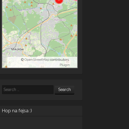
©
OpenStreetMap
contributors.
Plugin
Search
Hop na fejsa :)