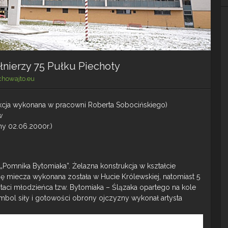
łnierzy 75 Pułku Piechoty
chowajto.eu
ukcja wykonana w pracowni Roberta Sobocińskiego)
w
ny 02.06.2000r.)
„Pomnika Bytomiaka”. Żelazna konstrukcja w kształcie
 miecza wykonana została w Hucie Królewskiej, natomiast 5
taci młodzieńca tzw. Bytomiaka – Ślązaka opartego na kole
bol siły i gotowości obrony ojczyzny wykonał artysta