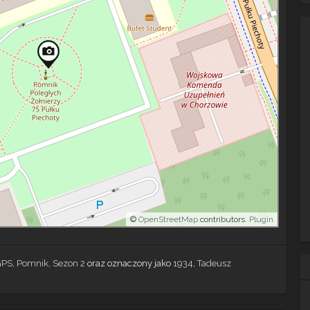
©
OpenStreetMap
contributors.
Plugin
GPS
,
Pomnik
,
Sezon 2
oraz oznaczony jako
1934
,
Tadeusz