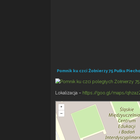
Pomnik ku czci Żołnierzy 75 Pułku Piech
Lokalizacja –
https://goo.gl/maps/qhza
+
–