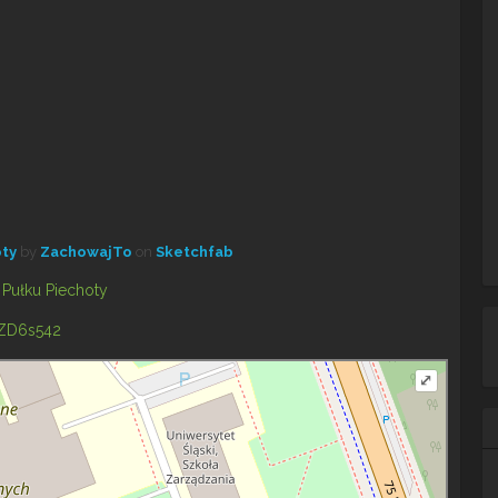
oty
by
ZachowajTo
on
Sketchfab
zZD6s542
⤢