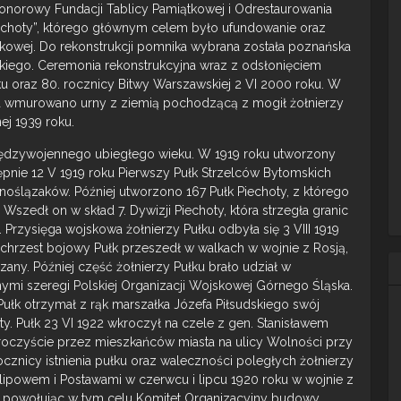
Honorowy Fundacji Tablicy Pamiątkowej i Odrestaurowania
iechoty”, którego głównym celem było ufundowanie oraz
tkowej. Do rekonstrukcji pomnika wybrana została poznańska
skiego. Ceremonia rekonstrukcyjna wraz z odsłonięciem
u oraz 80. rocznicy Bitwy Warszawskiej 2 VI 2000 roku. W
a wmurowano urny z ziemią pochodzącą z mogił żołnierzy
j 1939 roku.
międzywojennego ubiegłego wieku. W 1919 roku utworzony
tępnie 12 V 1919 roku Pierwszy Pułk Strzelców Bytomskich
rnoślązaków. Później utworzono 167 Pułk Piechoty, z którego
Wszedł on w skład 7. Dywizji Piechoty, która strzegła granic
rzysięga wojskowa żołnierzy Pułku odbyła się 3 VIII 1919
 chrzest bojowy Pułk przeszedł w walkach w wojnie z Rosją,
zany. Później część żołnierzy Pułku brało udział w
nymi szeregi Polskiej Organizacji Wojskowej Górnego Śląska.
Pułk otrzymał z rąk marszałka Józefa Piłsudskiego swój
oty. Pułk 23 VI 1922 wkroczył na czele z gen. Stanisławem
roczyście przez mieszkańców miasta na ulicy Wolności przy
 rocznicy istnienia pułku oraz waleczności poległych żołnierzy
ipowem i Postawami w czerwcu i lipcu 1920 roku w wojnie z
powołując w tym celu Komitet Organizacyjny budowy