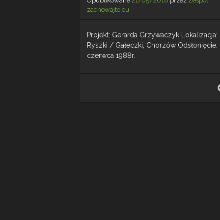
Opublikowane
21/05/2018
przez
Zespół
zachowajto.eu
Projekt: Gerarda Grzywaczyk Lokalizacja: 
Ryszki / Gałeczki, Chorzów Odsłonięcie:
czerwca 1988r.