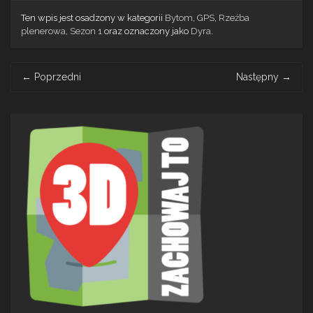
Ten wpis jest osadzony w kategorii
Bytom
,
GPS
,
Rzeźba
plenerowa
,
Sezon 1
oraz oznaczony jako
Dyra
.
Post
←
Poprzedni
Następny
→
navigation