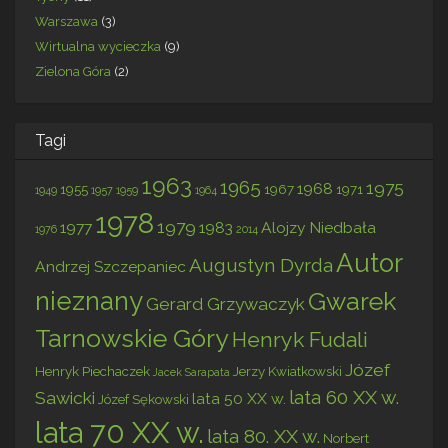
Warszawa
(3)
Wirtualna wycieczka
(9)
Zielona Góra
(2)
Tagi
1963
1965
1975
1968
1955
1967
1971
1949
1957
1959
1964
1978
1979
1977
1983
Alojzy Niedbała
1976
2014
Autor
Augustyn Dyrda
Andrzej Szczepaniec
nieznany
Gwarek
Gerard Grzywaczyk
Tarnowskie Góry
Henryk Fudali
Józef
Henryk Piechaczek
Jerzy Kwiatkowski
Jacek Sarapata
lata 60 XX w.
Sawicki
lata 50 XX w.
Józef Sękowski
lata 70 XX w.
lata 80. XX w.
Norbert