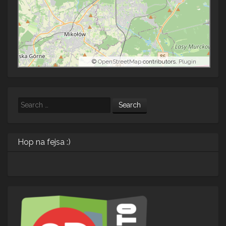
©
OpenStreetMap
contributors.
Plugin
Search
Hop na fejsa :)