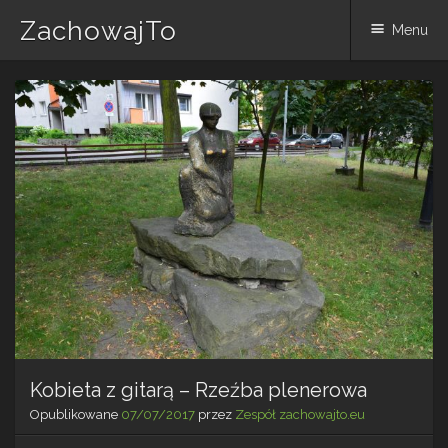
ZachowajTo
Menu
Skip
to
content
Kobieta z gitarą – Rzeźba plenerowa
Opublikowane
07/07/2017
przez
Zespół zachowajto.eu