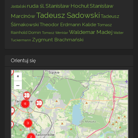
ruda śl.
Stanisław Hochuł
Stanisław
Jastalski
Tadeusz Sadowski
Marcinów
Tadeusz
Ślimakowski
Theodor Erdmann Kalide
Tomasz
Waldemar Madej
Rainhold Domin
Tomasz Wenklar
Walter
Zygmunt Brachmański
Tuckermann
Orientuj się
+
–