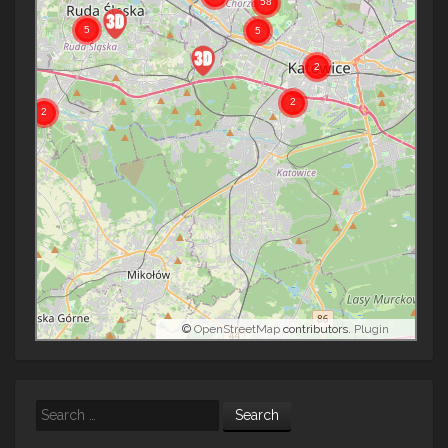
©
OpenStreetMap
contributors.
Plugin
Search