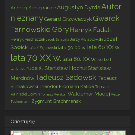
Autor
Augustyn Dyrda
Andrzej Szczepaniec
nieznany
Gwarek
Gerard Grzywaczyk
Tarnowskie Góry
Henryk Fudali
Józef
Henryk Piechaczek
Jerzy Kwiatkowski
Jacek Sarapata
lata 60 XX w.
Sawicki
lata 50 XX w.
Józef Sękowski
lata 70 XX w.
lata 80. XX w.
Norbert
ruda śl.
Stanisław Hochuł
Stanisław
Jastalski
Tadeusz Sadowski
Marcinów
Tadeusz
Ślimakowski
Theodor Erdmann Kalide
Tomasz
Waldemar Madej
Rainhold Domin
Tomasz Wenklar
Walter
Zygmunt Brachmański
Tuckermann
Orientuj się