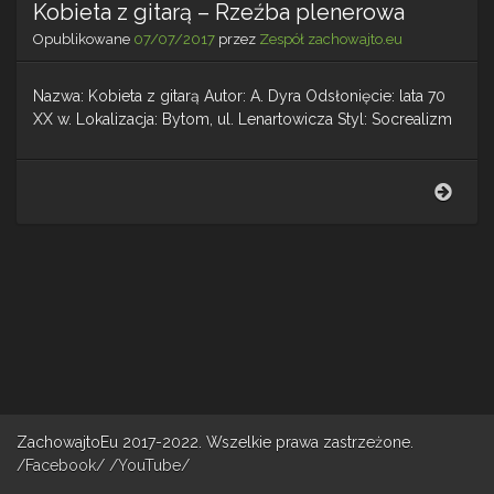
Kobieta z gitarą – Rzeźba plenerowa
Opublikowane
07/07/2017
przez
Zespół zachowajto.eu
Nazwa: Kobieta z gitarą Autor: A. Dyra Odsłonięcie: lata 70
XX w. Lokalizacja: Bytom, ul. Lenartowicza Styl: Socrealizm
Kobi
z
gitar
–
Rzeź
plen
ZachowajtoEu 2017-2022. Wszelkie prawa zastrzeżone.
/Facebook/
/YouTube/