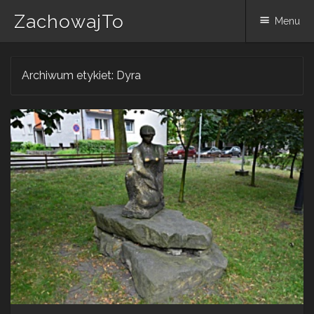
ZachowajTo
Menu
Skip
Archiwum etykiet:
Dyra
to
content