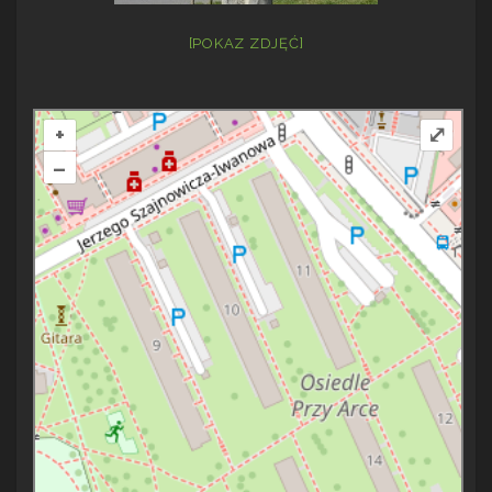
[POKAZ ZDJĘĆ]
+
⤢
–