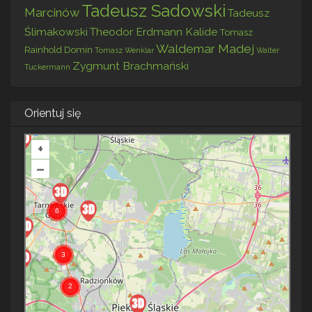
Tadeusz Sadowski
Marcinów
Tadeusz
Ślimakowski
Theodor Erdmann Kalide
Tomasz
Waldemar Madej
Rainhold Domin
Tomasz Wenklar
Walter
Zygmunt Brachmański
Tuckermann
Orientuj się
+
–