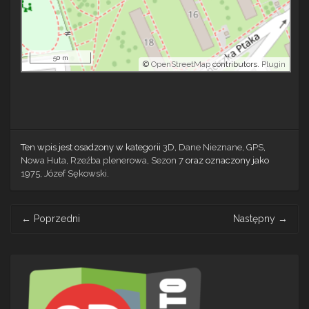
50 m
©
OpenStreetMap
contributors.
Plugin
Ten wpis jest osadzony w kategorii
3D
,
Dane Nieznane
,
GPS
,
Nowa Huta
,
Rzeźba plenerowa
,
Sezon 7
oraz oznaczony jako
1975
,
Józef Sękowski
.
Post
←
Poprzedni
Następny
→
navigation