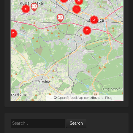
©
OpenStreetMap
contributors.
Plugin
Search