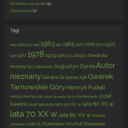
Wirtualna wycieczka
(9)
Zielona Góra
(2)
Tagi
1963
1965
1975
1968
1955
1967
1971
1949
1957
1959
1964
1978
1979
1977
1983
Alojzy Niedbała
1976
2014
Autor
Augustyn Dyrda
Andrzej Szczepaniec
nieznany
Gwarek
Gerard Grzywaczyk
Tarnowskie Góry
Henryk Fudali
Józef
Henryk Piechaczek
Jerzy Kwiatkowski
Jacek Sarapata
lata 60 XX w.
Sawicki
lata 50 XX w.
Józef Sękowski
lata 70 XX w.
lata 80. XX w.
Norbert
ruda śl.
Stanisław Hochuł
Stanisław
Jastalski