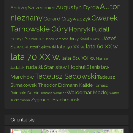
Autor
Augustyn Dyrda
Andrzej Szczepaniec
nieznany
Gwarek
Gerard Grzywaczyk
Tarnowskie Góry
Henryk Fudali
Józef
Henryk Piechaczek
Jerzy Kwiatkowski
Jacek Sarapata
lata 60 XX w.
Sawicki
lata 50 XX w.
Józef Sękowski
lata 70 XX w.
lata 80. XX w.
Norbert
ruda śl.
Stanisław Hochuł
Stanisław
Jastalski
Tadeusz Sadowski
Marcinów
Tadeusz
Ślimakowski
Theodor Erdmann Kalide
Tomasz
Waldemar Madej
Rainhold Domin
Tomasz Wenklar
Walter
Zygmunt Brachmański
Tuckermann
Orientuj się