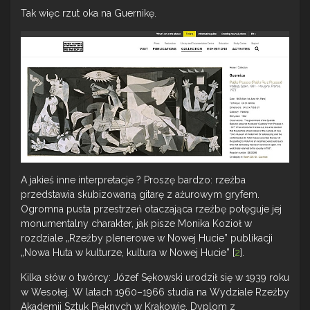
Tak więc rzut oka na Guernikę.
A jakieś inne interpretacje ? Proszę bardzo: rzeźba
przedstawia skubizowaną gitarę z ażurowym gryfem.
Ogromna pusta przestrzeń otaczająca rzeźbę potęguje jej
monumentalny charakter, jak pisze Monika Kozioł w
rozdziale „Rzeźby plenerowe w Nowej Hucie” publikacji
„Nowa Huta w kulturze, kultura w Nowej Hucie” [
2
].
Kilka słów o twórcy: Józef Sękowski urodził się w 1939 roku
w Wesołej. W latach 1960–1966 studia na Wydziale Rzeźby
Akademii Sztuk Pięknych w Krakowie. Dyplom z