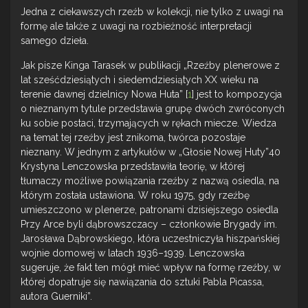
Jedna z ciekawszych rzeźb w kolekcji, nie tylko z uwagi na
formę ale także z uwagi na rozbieżność interpretacji
samego dzieła.
Jak pisze Kinga Tarasek w publikacji „Rzeźby plenerowe z
lat sześćdziesiątych i siedemdziesiątych XX wieku na
terenie dawnej dzielnicy Nowa Huta” [
1
] jest to kompozycja
o nieznanym tytule przedstawia grupę dwóch zwróconych
ku sobie postaci, trzymających w rękach miecze. Wiedza
na temat tej rzeźby jest znikoma, twórca pozostaje
nieznany. W jednym z artykułów w „Głosie Nowej Huty”40
Krystyna Lenczowska przedstawiła teorię, w której
tłumaczy możliwe powiązania rzeźby z nazwą osiedla, na
którym została ustawiona. W roku 1975, gdy rzeźbę
umieszczono w plenerze, patronami dzisiejszego osiedla
Przy Arce byli dąbrowszczacy – członkowie Brygady im.
Jarosława Dąbrowskiego, która uczestniczyła hiszpańskiej
wojnie domowej w latach 1936–1939. Lenczowska
sugeruje, że fakt ten mógł mieć wpływ na formę rzeźby, w
której dopatruje się nawiązania do sztuki Pabla Picassa,
autora Guerniki”.