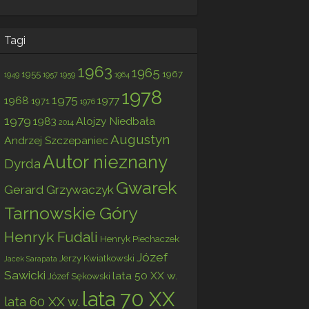
Tagi
1963
1965
1955
1967
1949
1957
1959
1964
1978
1975
1968
1977
1971
1976
1979
1983
Alojzy Niedbała
2014
Augustyn
Andrzej Szczepaniec
Autor nieznany
Dyrda
Gwarek
Gerard Grzywaczyk
Tarnowskie Góry
Henryk Fudali
Henryk Piechaczek
Józef
Jerzy Kwiatkowski
Jacek Sarapata
Sawicki
lata 50 XX w.
Józef Sękowski
lata 70 XX
lata 60 XX w.