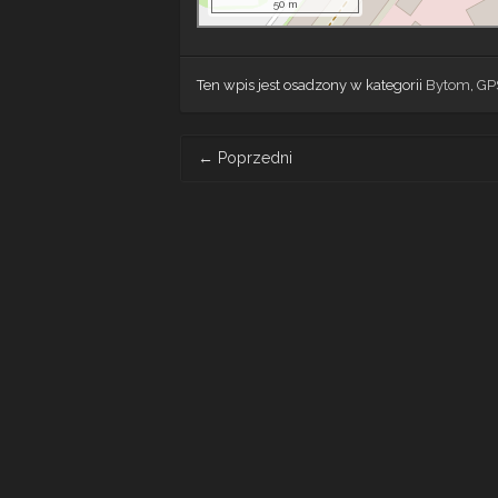
50 m
Ten wpis jest osadzony w kategorii
Bytom
,
GP
Post
←
Poprzedni
navigation