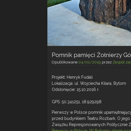
Pomnik pamięci Żołnierzy G
Opublikowane
04/01/2019
przez
Zespół za
Projekt: Henryk Fudali
Lokalizacja: ul. Wojciecha Kilara, Bytom
Odsłonięcie: 15.10.2016 r.
GPS: 50.341251, 18.929298
Pierwszy w Polsce pomnik upamiętniający 
przed budynkiem Teatru Rozbark. O jego
Związku Represjonowanych Politycznie 
Pierwszy w Polsce
,
W Bytomiu stanie pom