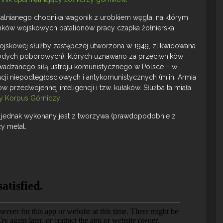
palnianego chodnika wagonik z urobkiem węgla, na którym
onków wojskowych batalionów pracy czapka żołnierska.
jskowej służby zastępczej utworzona w 1949, zlikwidowana
łodych poborowych), których uznawano za przeciwników
wadzanego siłą ustroju komunistycznego w Polsce – w
ji niepodległościowych i antykomunistycznych (m.in. Armia
w przedwojennej inteligencji i tzw. kułaków. Służba ta miała
 Korpus Górniczy
 jednak wykonany jest z tworzywa (prawdopodobnie z
y metal.