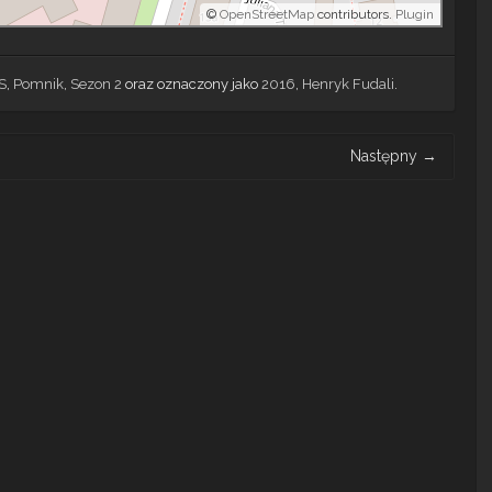
©
OpenStreetMap
contributors.
Plugin
S
,
Pomnik
,
Sezon 2
oraz oznaczony jako
2016
,
Henryk Fudali
.
Następny
→