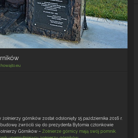
órników
chowajto.eu
żołnierzy górników został odsłonięty 15 października 2016 r.
 budowę zwrócili się do prezydenta Bytomia członkowie
Żołnierzy Górników –
Żołnierze górnicy mają swój pomnik.
nik upamiętniający żołnierzy górników
.