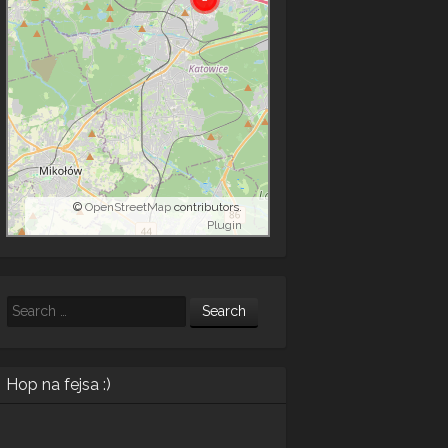
©
OpenStreetMap
contributors.
Plugin
Search
Hop na fejsa :)