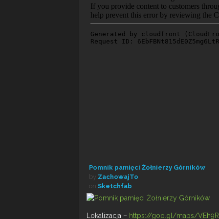
Pomnik pamięci Żołnierzy Górników
by
ZachowajTo
on
Sketchfab
Lokalizacja –
https://goo.gl/maps/VEh9R