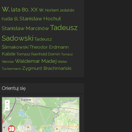
w.
lata 80. XX w.
Norbert Jastalski
ruda śl.
Stanisław Hochuł
Tadeusz
Stanisław Marcinów
Sadowski
Tadeusz
Ślimakowski
Theodor Erdmann
Kalide
Tomasz Rainhold Domin
Tomasz
Waldemar Madej
Wenklar
Walter
Zygmunt Brachmański
Tuckermann
Orientuj się
+
–