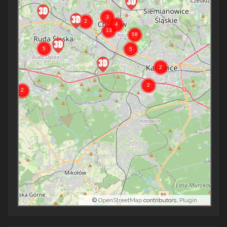
©
OpenStreetMap
contributors.
Plugin