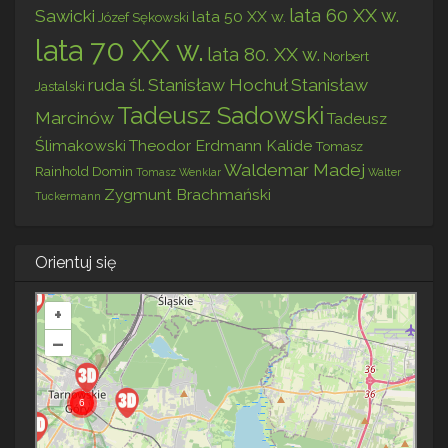
lata 60 XX w.
Sawicki
lata 50 XX w.
Józef Sękowski
lata 70 XX w.
lata 80. XX w.
Norbert
ruda śl.
Stanisław Hochuł
Stanisław
Jastalski
Tadeusz Sadowski
Marcinów
Tadeusz
Ślimakowski
Theodor Erdmann Kalide
Tomasz
Waldemar Madej
Rainhold Domin
Tomasz Wenklar
Walter
Zygmunt Brachmański
Tuckermann
Orientuj się
+
–