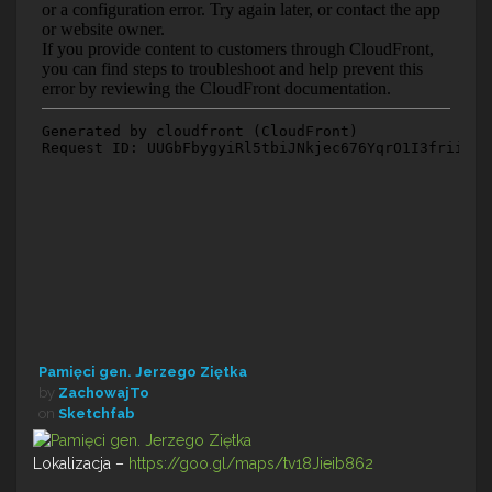
Pamięci gen. Jerzego Ziętka
by
ZachowajTo
on
Sketchfab
Lokalizacja –
https://goo.gl/maps/tv18Jieib862