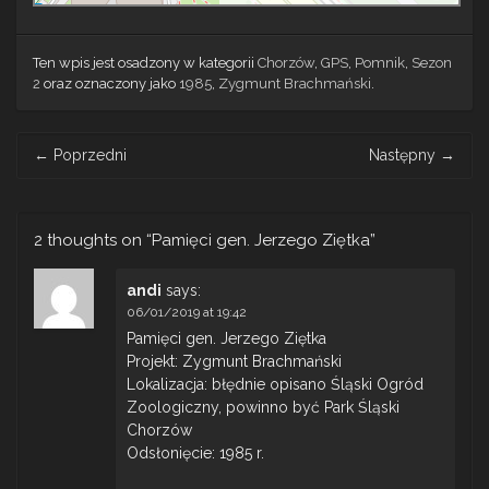
Ten wpis jest osadzony w kategorii
Chorzów
,
GPS
,
Pomnik
,
Sezon
2
oraz oznaczony jako
1985
,
Zygmunt Brachmański
.
Post
←
Poprzedni
Następny
→
navigation
2 thoughts on “
Pamięci gen. Jerzego Ziętka
”
andi
says:
06/01/2019 at 19:42
Pamięci gen. Jerzego Ziętka
Projekt: Zygmunt Brachmański
Lokalizacja: błędnie opisano Śląski Ogród
Zoologiczny, powinno być Park Śląski
Chorzów
Odsłonięcie: 1985 r.