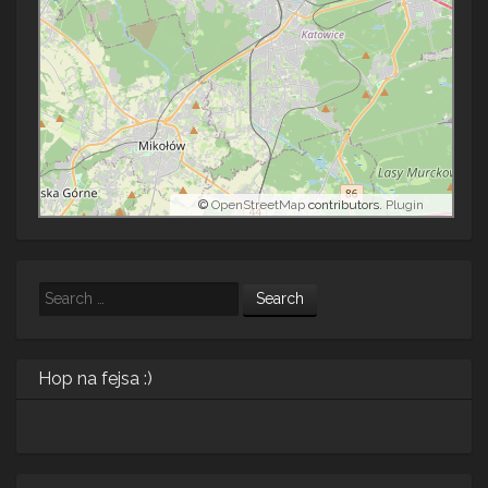
©
OpenStreetMap
contributors.
Plugin
Search
Hop na fejsa :)