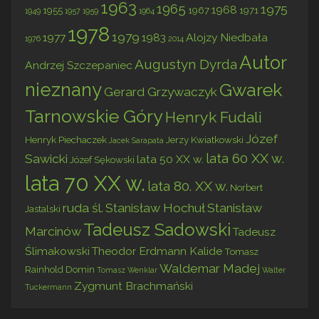
1963
1965
1975
1968
1955
1967
1971
1949
1957
1959
1964
1978
1979
1977
1983
Alojzy Niedbała
1976
2014
Autor
Augustyn Dyrda
Andrzej Szczepaniec
nieznany
Gwarek
Gerard Grzywaczyk
Tarnowskie Góry
Henryk Fudali
Józef
Henryk Piechaczek
Jerzy Kwiatkowski
Jacek Sarapata
lata 60 XX w.
Sawicki
lata 50 XX w.
Józef Sękowski
lata 70 XX w.
lata 80. XX w.
Norbert
ruda śl.
Stanisław Hochuł
Stanisław
Jastalski
Tadeusz Sadowski
Marcinów
Tadeusz
Ślimakowski
Theodor Erdmann Kalide
Tomasz
Waldemar Madej
Rainhold Domin
Tomasz Wenklar
Walter
Zygmunt Brachmański
Tuckermann