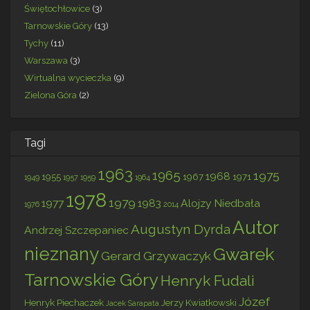
Świętochłowice
(3)
Tarnowskie Góry
(13)
Tychy
(11)
Warszawa
(3)
Wirtualna wycieczka
(9)
Zielona Góra
(2)
Tagi
1963
1965
1975
1968
1955
1967
1971
1949
1957
1959
1964
1978
1979
1977
1983
Alojzy Niedbała
1976
2014
Autor
Augustyn Dyrda
Andrzej Szczepaniec
nieznany
Gwarek
Gerard Grzywaczyk
Tarnowskie Góry
Henryk Fudali
Józef
Henryk Piechaczek
Jerzy Kwiatkowski
Jacek Sarapata