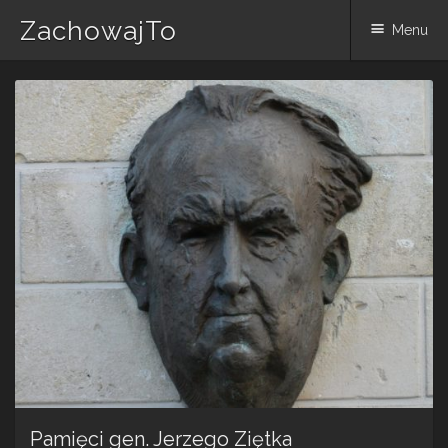
ZachowajTo
Menu
Skip
to
content
Pamięci gen. Jerzego Ziętka