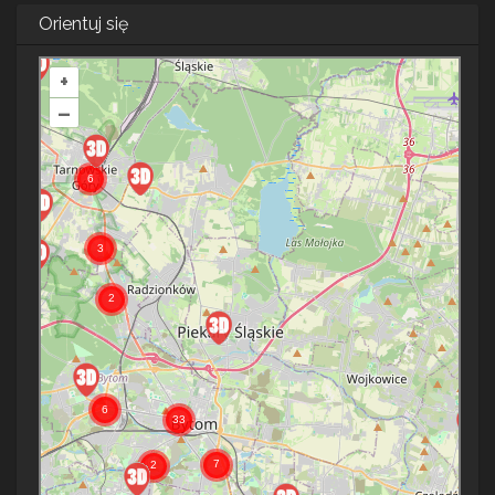
Orientuj się
+
–