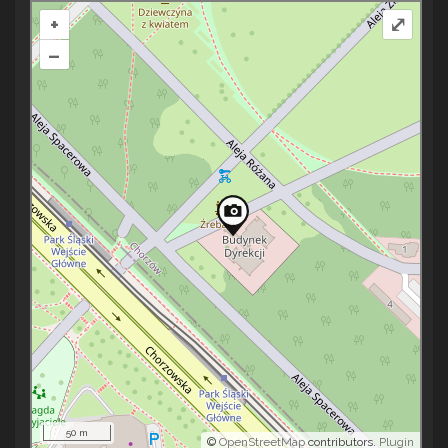
+
⤢
–
50 m
©
OpenStreetMap
contributors.
Plugin