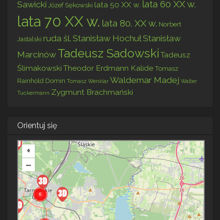
lata 60 XX w.
Sawicki
lata 50 XX w.
Józef Sękowski
lata 70 XX w.
lata 80. XX w.
Norbert
ruda śl.
Stanisław Hochuł
Stanisław
Jastalski
Tadeusz Sadowski
Marcinów
Tadeusz
Ślimakowski
Theodor Erdmann Kalide
Tomasz
Waldemar Madej
Rainhold Domin
Tomasz Wenklar
Walter
Zygmunt Brachmański
Tuckermann
Orientuj się
+
–