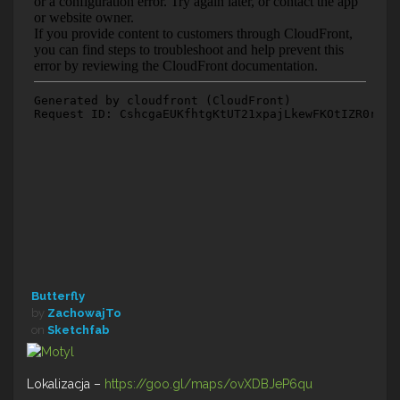
Butterfly
by
ZachowajTo
on
Sketchfab
Lokalizacja –
https://goo.gl/maps/ovXDBJeP6qu