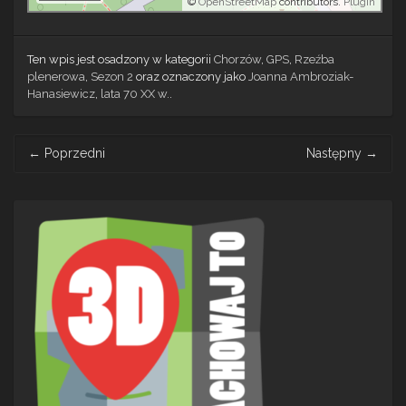
©
OpenStreetMap
contributors.
Plugin
Ten wpis jest osadzony w kategorii
Chorzów
,
GPS
,
Rzeźba
plenerowa
,
Sezon 2
oraz oznaczony jako
Joanna Ambroziak-
Hanasiewicz
,
lata 70 XX w.
.
Post
←
Poprzedni
Następny
→
navigation