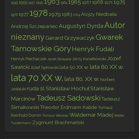
1963
1965
1975
1968
1955
1967
1971
1949
1957
1959
1964
1978
1979
1977
1983
Alojzy Niedbała
1976
2014
Autor
Augustyn Dyrda
Andrzej Szczepaniec
nieznany
Gwarek
Gerard Grzywaczyk
Tarnowskie Góry
Henryk Fudali
Józef
Henryk Piechaczek
Jerzy Kwiatkowski
Jacek Sarapata
lata 60 XX w.
Sawicki
lata 50 XX w.
Józef Sękowski
lata 70 XX w.
lata 80. XX w.
Norbert
ruda śl.
Stanisław Hochuł
Stanisław
Jastalski
Tadeusz Sadowski
Marcinów
Tadeusz
Ślimakowski
Theodor Erdmann Kalide
Tomasz
Waldemar Madej
Rainhold Domin
Tomasz Wenklar
Walter
Zygmunt Brachmański
Tuckermann