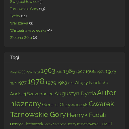
Świętochłowice
(3)
Tarnowskie Góry
(13)
Tychy
(11)
Warszawa
(3)
Wirtualna wycieczka
(9)
Zielona Góra
(2)
Tagi
1963
1965
1975
1968
1955
1967
1971
1949
1957
1959
1964
1978
1979
1977
1983
Alojzy Niedbała
1976
2014
Autor
Augustyn Dyrda
Andrzej Szczepaniec
nieznany
Gwarek
Gerard Grzywaczyk
Tarnowskie Góry
Henryk Fudali
Józef
Henryk Piechaczek
Jerzy Kwiatkowski
Jacek Sarapata