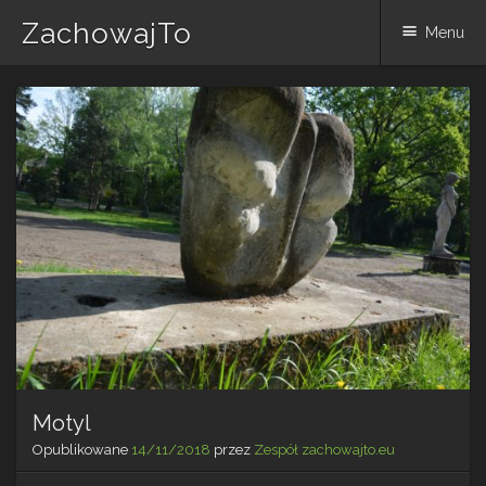
ZachowajTo
Menu
Skip
to
content
Motyl
Opublikowane
14/11/2018
przez
Zespół zachowajto.eu