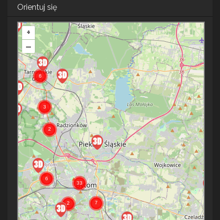
Orientuj się
+
–