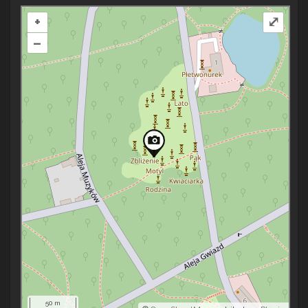
+
⤢
–
50 m