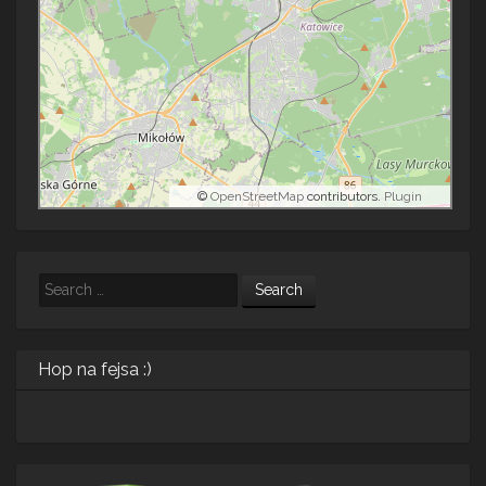
©
OpenStreetMap
contributors.
Plugin
Search
Hop na fejsa :)