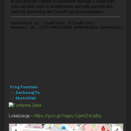
Frog Fountain
by
ZachowajTo
on
Sketchfab
Lokalizacja –
https://goo.gl/maps/33eHZvtJ4Bq
+
⤢