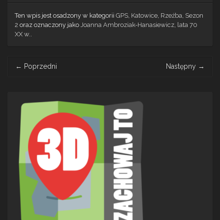
Ten wpis jest osadzony w kategorii
GPS
,
Katowice
,
Rzeźba
,
Sezon
2
oraz oznaczony jako
Joanna Ambroziak-Hanasiewicz
,
lata 70
XX w.
.
Post
←
Poprzedni
Następny
→
navigation