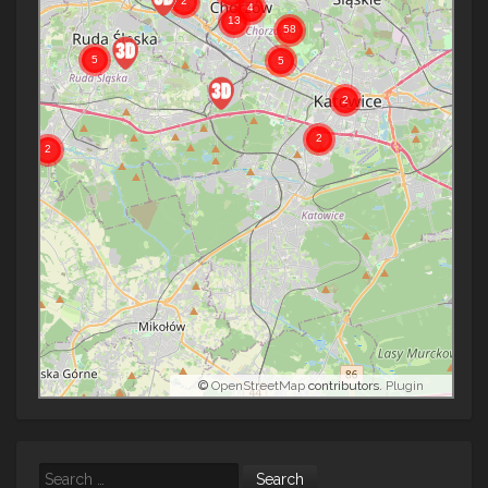
©
OpenStreetMap
contributors.
Plugin
Search