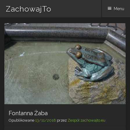
ZachowajTo
Menu
Skip
to
content
Fontanna Żaba
Opublikowane
13/11/2018
przez
Zespół zachowajto.eu