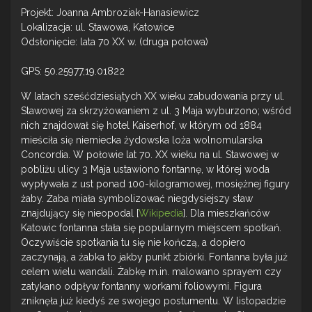
Projekt: Joanna Ambroziak-Hanasiewicz
Lokalizacja: ul. Stawowa, Katowice
Odsłonięcie: lata 70 XX w. (druga połowa)
GPS: 50.25977,19.01822
W latach sześćdziesiątych XX wieku zabudowania przy ul.
Stawowej za skrzyżowaniem z ul. 3 Maja wyburzono; wśród
nich znajdował się hotel Kaiserhof, w którym od 1884
mieściła się niemiecka żydowska loża wolnomularska
Concordia. W połowie lat 70. XX wieku na ul. Stawowej w
pobliżu ulicy 3 Maja ustawiono fontannę, w której woda
wypływała z ust ponad 100-kilogramowej, mosiężnej figury
żaby. Żaba miała symbolizować niegdysiejszy staw
znajdujący się nieopodal [
Wikipedia
]. Dla mieszkańców
Katowic fontanna stała się popularnym miejscem spotkań.
Oczywiście spotkania tu się nie kończą, a dopiero
zaczynają, a żabka to jakby punkt zbiórki. Fontanna była już
celem wielu wandali. Żabkę m.in. malowano sprayem czy
zatykano odpływ fontanny workami foliowymi. Figura
zniknęła już kiedyś ze swojego postumentu. W listopadzie