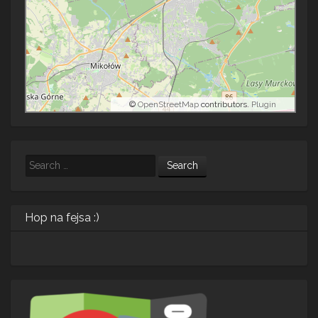
©
OpenStreetMap
contributors.
Plugin
Search
Hop na fejsa :)