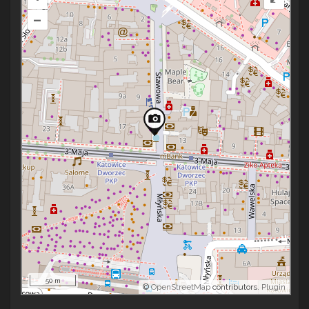
–
50 m
©
OpenStreetMap
contributors.
Plugin