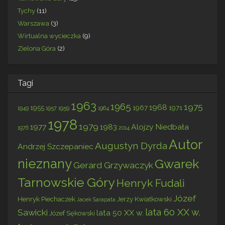
Tychy
(11)
Warszawa
(3)
Wirtualna wycieczka
(9)
Zielona Góra
(2)
Tagi
1963
1965
1975
1968
1955
1967
1971
1949
1957
1959
1964
1978
1979
1977
1983
Alojzy Niedbała
1976
2014
Autor
Augustyn Dyrda
Andrzej Szczepaniec
nieznany
Gwarek
Gerard Grzywaczyk
Tarnowskie Góry
Henryk Fudali
Józef
Henryk Piechaczek
Jerzy Kwiatkowski
Jacek Sarapata
lata 60 XX w.
Sawicki
lata 50 XX w.
Józef Sękowski