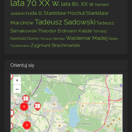
lata 70 XX w.
lata 80. XX w.
Norbert
ruda śl.
Stanisław Hochuł
Stanisław
Jastalski
Tadeusz Sadowski
Marcinów
Tadeusz
Ślimakowski
Theodor Erdmann Kalide
Tomasz
Waldemar Madej
Rainhold Domin
Tomasz Wenklar
Walter
Zygmunt Brachmański
Tuckermann
Orientuj się
+
–