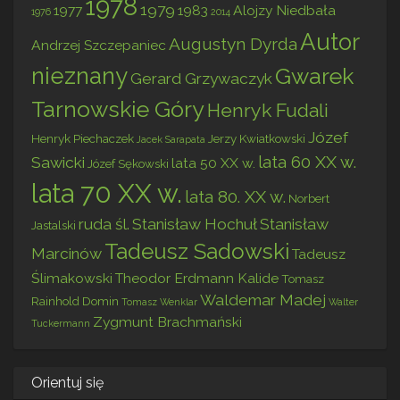
1978
1979
1977
1983
Alojzy Niedbała
1976
2014
Autor
Augustyn Dyrda
Andrzej Szczepaniec
nieznany
Gwarek
Gerard Grzywaczyk
Tarnowskie Góry
Henryk Fudali
Józef
Henryk Piechaczek
Jerzy Kwiatkowski
Jacek Sarapata
lata 60 XX w.
Sawicki
lata 50 XX w.
Józef Sękowski
lata 70 XX w.
lata 80. XX w.
Norbert
ruda śl.
Stanisław Hochuł
Stanisław
Jastalski
Tadeusz Sadowski
Marcinów
Tadeusz
Ślimakowski
Theodor Erdmann Kalide
Tomasz
Waldemar Madej
Rainhold Domin
Tomasz Wenklar
Walter
Zygmunt Brachmański
Tuckermann
Orientuj się