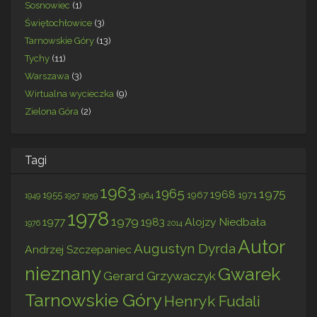
Sosnowiec
(1)
Świętochłowice
(3)
Tarnowskie Góry
(13)
Tychy
(11)
Warszawa
(3)
Wirtualna wycieczka
(9)
Zielona Góra
(2)
Tagi
1963
1965
1975
1968
1955
1967
1971
1949
1957
1959
1964
1978
1979
1977
1983
Alojzy Niedbała
1976
2014
Autor
Augustyn Dyrda
Andrzej Szczepaniec
nieznany
Gwarek
Gerard Grzywaczyk
Tarnowskie Góry
Henryk Fudali