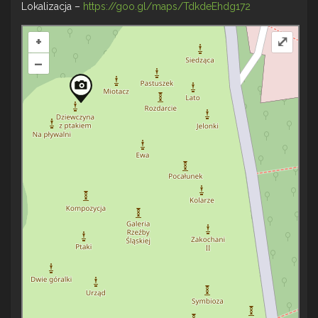
Lokalizacja –
https://goo.gl/maps/TdkdeEhdg172
+
⤢
–