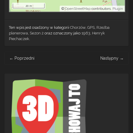
20 m
©
OpenStreetMap
contributors.
Plugin
Ten wpis jest osadzony w kategorii
Chorzów
,
GPS
,
Rzeźba
plenerowa
,
Sezon 2
oraz oznaczony jako
1963
,
Henryk
Piechaczek
.
Post
←
Poprzedni
Następny
→
navigation