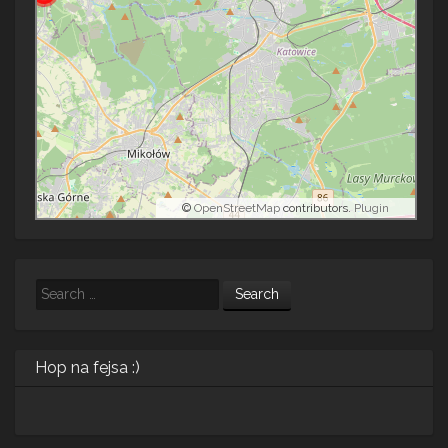
©
OpenStreetMap
contributors.
Plugin
Search
Hop na fejsa :)