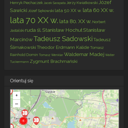
Józef
Henryk Piechaczek
Jerzy Kwiatkowski
Jacek Sarapata
lata 60 XX w.
Sawicki
lata 50 XX w.
Józef Sękowski
lata 70 XX w.
lata 80. XX w.
Norbert
ruda śl.
Stanisław Hochuł
Stanisław
Jastalski
Tadeusz Sadowski
Marcinów
Tadeusz
Ślimakowski
Theodor Erdmann Kalide
Tomasz
Waldemar Madej
Rainhold Domin
Tomasz Wenklar
Walter
Zygmunt Brachmański
Tuckermann
Orientuj się
+
–