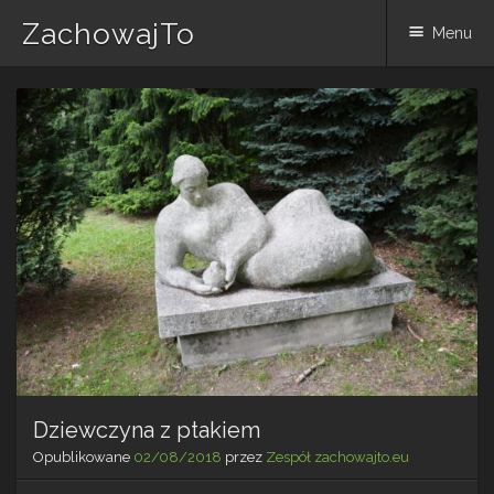
ZachowajTo
Menu
Skip
to
content
Dziewczyna z ptakiem
Opublikowane
02/08/2018
przez
Zespół zachowajto.eu