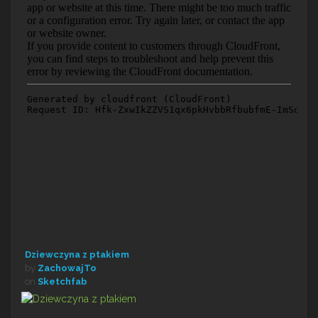
Dziewczyna z ptakiem
by
ZachowajTo
on
Sketchfab