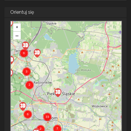
Orientuj się
+
–