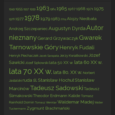
1963
1965
1975
1968
1955
1967
1971
1949
1957
1959
1964
1978
1979
1977
1983
Alojzy Niedbała
1976
2014
Autor
Augustyn Dyrda
Andrzej Szczepaniec
nieznany
Gwarek
Gerard Grzywaczyk
Tarnowskie Góry
Henryk Fudali
Józef
Henryk Piechaczek
Jerzy Kwiatkowski
Jacek Sarapata
lata 60 XX w.
Sawicki
lata 50 XX w.
Józef Sękowski
lata 70 XX w.
lata 80. XX w.
Norbert
ruda śl.
Stanisław Hochuł
Stanisław
Jastalski
Tadeusz Sadowski
Marcinów
Tadeusz
Ślimakowski
Theodor Erdmann Kalide
Tomasz
Waldemar Madej
Rainhold Domin
Tomasz Wenklar
Walter
Zygmunt Brachmański
Tuckermann