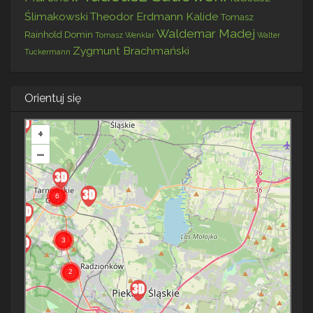
Ślimakowski
Theodor Erdmann Kalide
Tomasz
Waldemar Madej
Rainhold Domin
Tomasz Wenklar
Walter
Zygmunt Brachmański
Tuckermann
Orientuj się
+
–