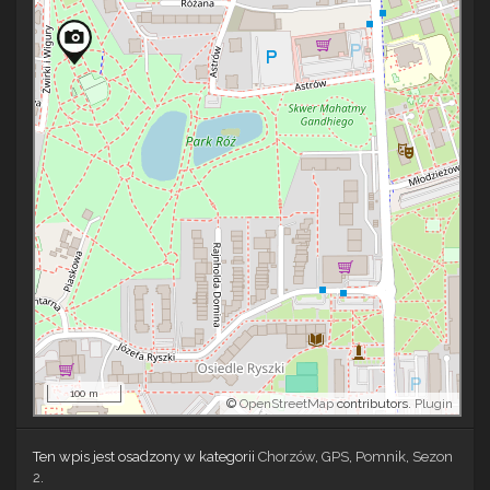
100 m
©
OpenStreetMap
contributors.
Plugin
Ten wpis jest osadzony w kategorii
Chorzów
,
GPS
,
Pomnik
,
Sezon
2
.