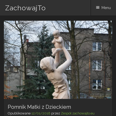
ZachowajTo
Menu
Skip
to
content
Pomnik Matki z Dzieckiem
Opublikowane
12/01/2018
przez
Zespół zachowajto.eu