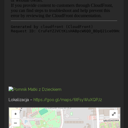
Lokalizacja –
https://goo.gl/maps/6tFsyWuXQPJ2
+
⤢
–