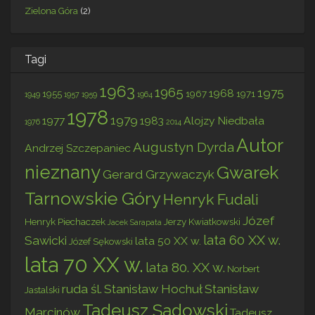
Zielona Góra
(2)
Tagi
1963
1965
1975
1968
1955
1967
1971
1949
1957
1959
1964
1978
1979
1977
1983
Alojzy Niedbała
1976
2014
Autor
Augustyn Dyrda
Andrzej Szczepaniec
nieznany
Gwarek
Gerard Grzywaczyk
Tarnowskie Góry
Henryk Fudali
Józef
Henryk Piechaczek
Jerzy Kwiatkowski
Jacek Sarapata
lata 60 XX w.
Sawicki
lata 50 XX w.
Józef Sękowski
lata 70 XX w.
lata 80. XX w.
Norbert
ruda śl.
Stanisław Hochuł
Stanisław
Jastalski
Tadeusz Sadowski
Marcinów
Tadeusz