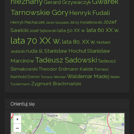
nieznany
Gwarek
Gerard Grzywaczyk
Tarnowskie Góry
Henryk Fudali
Józef
Henryk Piechaczek
Jerzy Kwiatkowski
Jacek Sarapata
lata 60 XX w.
Sawicki
lata 50 XX w.
Józef Sękowski
lata 70 XX w.
lata 80. XX w.
Norbert
ruda śl.
Stanisław Hochuł
Stanisław
Jastalski
Tadeusz Sadowski
Marcinów
Tadeusz
Ślimakowski
Theodor Erdmann Kalide
Tomasz
Waldemar Madej
Rainhold Domin
Tomasz Wenklar
Walter
Zygmunt Brachmański
Tuckermann
Orientuj się
+
–