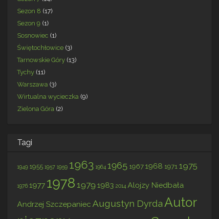
Sezon 8
(17)
Sezon 9
(1)
Sosnowiec
(1)
Świętochłowice
(3)
Tarnowskie Góry
(13)
Tychy
(11)
Warszawa
(3)
Wirtualna wycieczka
(9)
Zielona Góra
(2)
Tagi
1963
1965
1975
1968
1955
1967
1971
1949
1957
1959
1964
1978
1979
1977
1983
Alojzy Niedbała
1976
2014
Autor
Augustyn Dyrda
Andrzej Szczepaniec