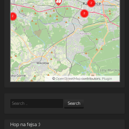
©
OpenStreetMap
contributors.
Plugin
Search
Hop na fejsa :)