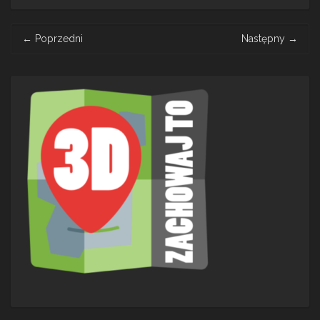
Post
←
Poprzedni
Następny
→
navigation