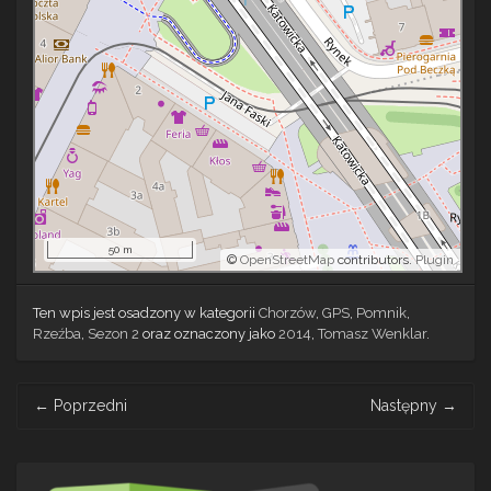
50 m
©
OpenStreetMap
contributors.
Plugin
Ten wpis jest osadzony w kategorii
Chorzów
,
GPS
,
Pomnik
,
Rzeźba
,
Sezon 2
oraz oznaczony jako
2014
,
Tomasz Wenklar
.
Post
←
Poprzedni
Następny
→
navigation