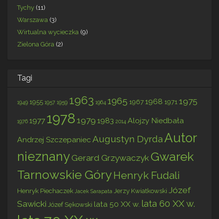
Tychy
(11)
Warszawa
(3)
Wirtualna wycieczka
(9)
Zielona Góra
(2)
Tagi
1963
1965
1975
1968
1955
1967
1971
1949
1957
1959
1964
1978
1979
1977
1983
Alojzy Niedbała
1976
2014
Autor
Augustyn Dyrda
Andrzej Szczepaniec
nieznany
Gwarek
Gerard Grzywaczyk
Tarnowskie Góry
Henryk Fudali
Józef
Henryk Piechaczek
Jerzy Kwiatkowski
Jacek Sarapata
lata 60 XX w.
Sawicki
lata 50 XX w.
Józef Sękowski