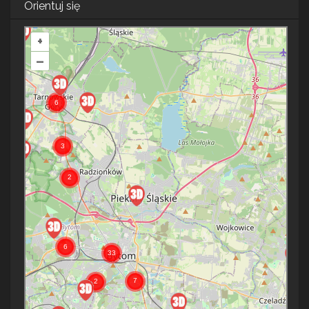
Orientuj się
+
–