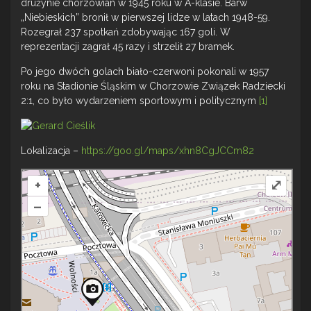
drużynie chorzowian w 1945 roku w A-klasie. Barw
„Niebieskich” bronił w pierwszej lidze w latach 1948-59.
Rozegrał 237 spotkań zdobywając 167 goli. W
reprezentacji zagrał 45 razy i strzelił 27 bramek.
Po jego dwóch golach biało-czerwoni pokonali w 1957
roku na Stadionie Śląskim w Chorzowie Związek Radziecki
2:1, co było wydarzeniem sportowym i politycznym
[1]
Lokalizacja –
https://goo.gl/maps/xhn8CgJCCm82
+
⤢
–