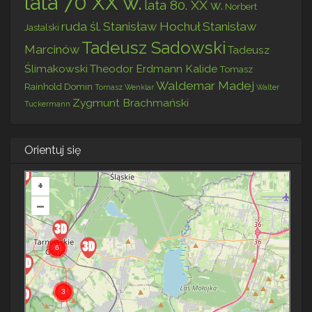
lata 70 XX w.
lata 80. XX w.
Norbert
ruda śl.
Stanisław Hochuł
Stanisław
Jastalski
Tadeusz Sadowski
Marcinów
Tadeusz
Ślimakowski
Theodor Erdmann Kalide
Tomasz
Waldemar Madej
Rainhold Domin
Tomasz Wenklar
Walter
Zygmunt Brachmański
Tuckermann
Orientuj się
+
–