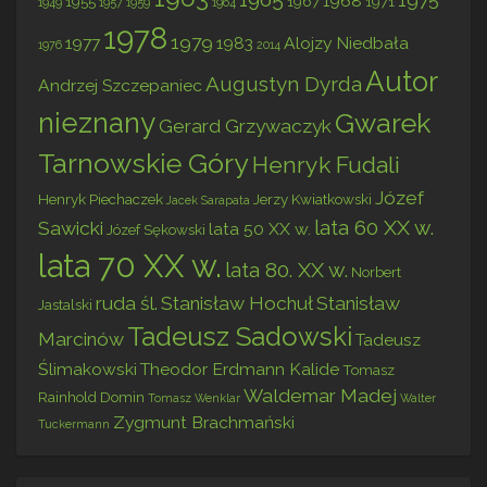
1968
1955
1967
1971
1949
1957
1959
1964
1978
1979
1977
1983
Alojzy Niedbała
1976
2014
Autor
Augustyn Dyrda
Andrzej Szczepaniec
nieznany
Gwarek
Gerard Grzywaczyk
Tarnowskie Góry
Henryk Fudali
Józef
Henryk Piechaczek
Jerzy Kwiatkowski
Jacek Sarapata
lata 60 XX w.
Sawicki
lata 50 XX w.
Józef Sękowski
lata 70 XX w.
lata 80. XX w.
Norbert
ruda śl.
Stanisław Hochuł
Stanisław
Jastalski
Tadeusz Sadowski
Marcinów
Tadeusz
Ślimakowski
Theodor Erdmann Kalide
Tomasz
Waldemar Madej
Rainhold Domin
Tomasz Wenklar
Walter
Zygmunt Brachmański
Tuckermann