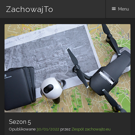
ZachowajTo
Menu
Skip
to
content
Sezon 5
Opublikowane
30/01/2022
przez
Zespół zachowajto.eu