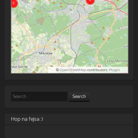
©
OpenStreetMap
contributors.
Plugin
Search
Hop na fejsa :)