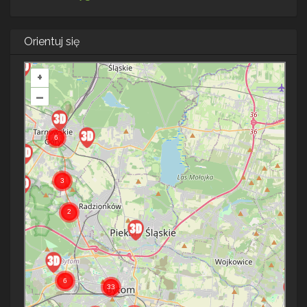
Orientuj się
+
–