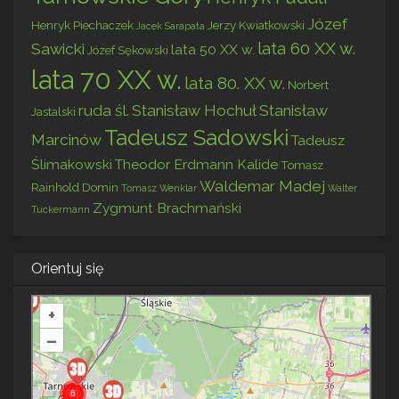
Józef
Henryk Piechaczek
Jerzy Kwiatkowski
Jacek Sarapata
lata 60 XX w.
Sawicki
lata 50 XX w.
Józef Sękowski
lata 70 XX w.
lata 80. XX w.
Norbert
ruda śl.
Stanisław Hochuł
Stanisław
Jastalski
Tadeusz Sadowski
Marcinów
Tadeusz
Ślimakowski
Theodor Erdmann Kalide
Tomasz
Waldemar Madej
Rainhold Domin
Tomasz Wenklar
Walter
Zygmunt Brachmański
Tuckermann
Orientuj się
+
–