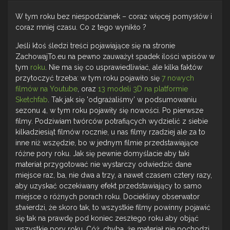
W tym roku bez niespodzianek – coraz więcej pomysłów i
coraz mniej czasu. Co z tego wynikło ?
Jeśli ktoś śledzi treści pojawiające się na stronie
ZachowajTo.eu na pewno zauważył spadek ilości wpisów w
tym
roku
. Nie ma się co usprawiedliwiać, ale kilka faktów
przytoczyć trzeba: w tym roku pojawiło się
7 nowych
filmów na Youtube
, oraz
13 modeli 3D na platformie
Sketchfab
. Tak jak się 'odgrażaliśmy’ w podsumowaniu
sezonu 4, w tym roku pojawiły się nowości. Po pierwsze
filmy. Podziwiam twórców potrafiących wydzielić z siebie
kilkadziesiąt filmów rocznie, u nas filmy rzadziej ale za to
inne niż wszędzie, bo w jednym filmie przedstawiające
różne pory roku. Jak się pewnie domyślacie aby taki
materiał przygotować nie wystarczy odwiedzić dane
miejsce raz, ba, nie dwa a trzy, a nawet czasem cztery razy,
aby uzyskać oczekiwany efekt przedstawiający to samo
miejsce o różnych porach roku. Dociekliwy obserwator
stwierdzi, że skoro tak, to wszystkie filmy powinny pojawić
się tak na prawdę pod koniec zeszłego roku aby objąć
wszystkie pory roku. Cóż, chyba, że materiał nie pochodzi