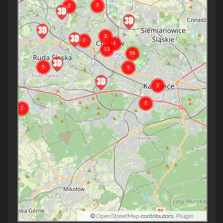
©
OpenStreetMap
contributors.
Plugin