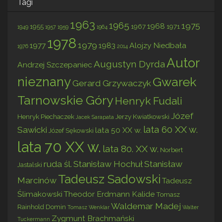
Tagi
1963
1965
1975
1968
1955
1967
1971
1949
1957
1959
1964
1978
1979
1977
1983
Alojzy Niedbała
1976
2014
Autor
Augustyn Dyrda
Andrzej Szczepaniec
nieznany
Gwarek
Gerard Grzywaczyk
Tarnowskie Góry
Henryk Fudali
Józef
Henryk Piechaczek
Jerzy Kwiatkowski
Jacek Sarapata
lata 60 XX w.
Sawicki
lata 50 XX w.
Józef Sękowski
lata 70 XX w.
lata 80. XX w.
Norbert
ruda śl.
Stanisław Hochuł
Stanisław
Jastalski
Tadeusz Sadowski
Marcinów
Tadeusz
Ślimakowski
Theodor Erdmann Kalide
Tomasz
Waldemar Madej
Rainhold Domin
Tomasz Wenklar
Walter
Zygmunt Brachmański
Tuckermann