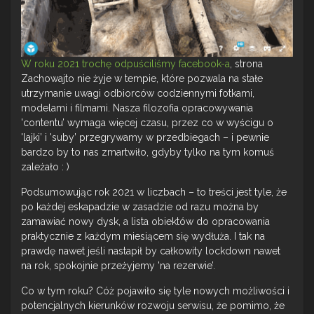
W roku 2021 trochę odpuściliśmy facebook-a
, strona
Zachowajto nie żyje w tempie, które pozwala na stałe
utrzymanie uwagi odbiorców codziennymi fotkami,
modelami i filmami. Nasza filozofia opracowywania
'contentu’ wymaga więcej czasu, przez co w wyścigu o
'lajki’ i 'suby’ przegrywamy w przedbiegach – i pewnie
bardzo by to nas zmartwiło, gdyby tylko na tym komuś
zależało : )
Podsumowując rok 2021 w liczbach – to treści jest tyle, że
po każdej eskapadzie w zasadzie od razu można by
zamawiać nowy dysk, a lista obiektów do opracowania
praktycznie z każdym miesiącem się wydłuża. I tak na
prawdę nawet jeśli nastapił by całkowity lockdown nawet
na rok, spokojnie przeżyjemy 'na rezerwie’.
Co w tym roku? Cóż pojawiło się tyle nowych możliwości i
potencjalnych kierunków rozwoju serwisu, że pomimo, że