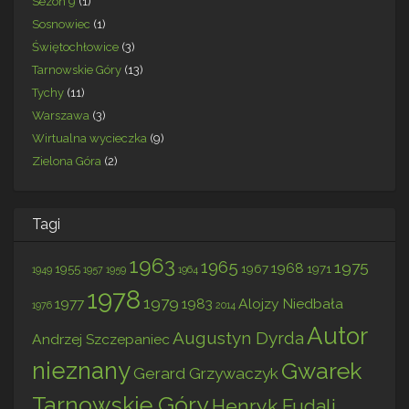
Sezon 9
(1)
Sosnowiec
(1)
Świętochłowice
(3)
Tarnowskie Góry
(13)
Tychy
(11)
Warszawa
(3)
Wirtualna wycieczka
(9)
Zielona Góra
(2)
Tagi
1963
1965
1975
1968
1955
1967
1971
1949
1957
1959
1964
1978
1979
1977
1983
Alojzy Niedbała
1976
2014
Autor
Augustyn Dyrda
Andrzej Szczepaniec
nieznany
Gwarek
Gerard Grzywaczyk
Tarnowskie Góry
Henryk Fudali