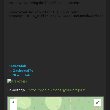
Krakowiak
by
ZachowajTo
on
Sketchfab
Lokalizacja –
https://goo.gl/maps/5fpXQarNjoP2
+
⤢
–