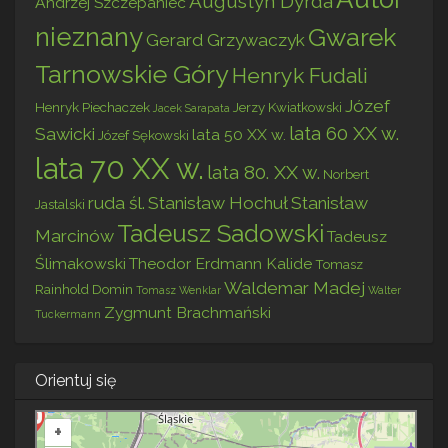
Augustyn Dyrda
Andrzej Szczepaniec
nieznany
Gwarek
Gerard Grzywaczyk
Tarnowskie Góry
Henryk Fudali
Józef
Henryk Piechaczek
Jerzy Kwiatkowski
Jacek Sarapata
lata 60 XX w.
Sawicki
lata 50 XX w.
Józef Sękowski
lata 70 XX w.
lata 80. XX w.
Norbert
ruda śl.
Stanisław Hochuł
Stanisław
Jastalski
Tadeusz Sadowski
Marcinów
Tadeusz
Ślimakowski
Theodor Erdmann Kalide
Tomasz
Waldemar Madej
Rainhold Domin
Tomasz Wenklar
Walter
Zygmunt Brachmański
Tuckermann
Orientuj się
+