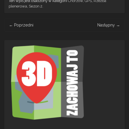
Ten wpis jest osadzony w kategorii
Chorzów
,
GPS
,
Rzeźba
plenerowa
,
Sezon 2
.
Post
←
Poprzedni
Następny
→
navigation