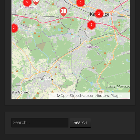
©
OpenStreetMap
contributors.
Plugin
Search