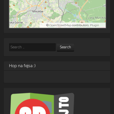
©
OpenStreetMap
contributors.
Plugin
Search
Hop na fejsa :)