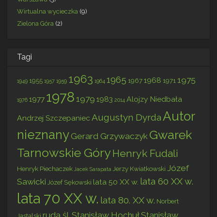
Wirtualna wycieczka
(9)
Zielona Góra
(2)
Tagi
1963
1965
1975
1968
1955
1967
1971
1949
1957
1959
1964
1978
1979
1977
1983
Alojzy Niedbała
1976
2014
Autor
Augustyn Dyrda
Andrzej Szczepaniec
nieznany
Gwarek
Gerard Grzywaczyk
Tarnowskie Góry
Henryk Fudali
Józef
Henryk Piechaczek
Jerzy Kwiatkowski
Jacek Sarapata
lata 60 XX w.
Sawicki
lata 50 XX w.
Józef Sękowski
lata 70 XX w.
lata 80. XX w.
Norbert
ruda śl.
Stanisław Hochuł
Stanisław
Jastalski