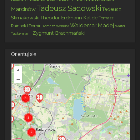
Tadeusz Sadowski
Marcinów
Tadeusz
Ślimakowski
Theodor Erdmann Kalide
Tomasz
Waldemar Madej
Rainhold Domin
Tomasz Wenklar
Walter
Zygmunt Brachmański
Tuckermann
Orientuj się
+
–