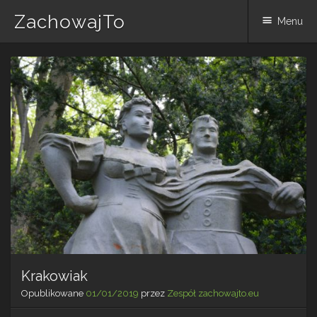
ZachowajTo
Menu
Skip
to
content
Krakowiak
Opublikowane
01/01/2019
przez
Zespół zachowajto.eu