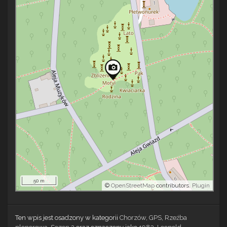
50 m
©
OpenStreetMap
contributors.
Plugin
Ten wpis jest osadzony w kategorii
Chorzów
,
GPS
,
Rzeźba