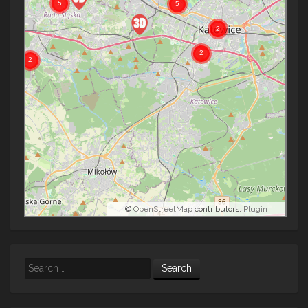
©
OpenStreetMap
contributors.
Plugin
Search