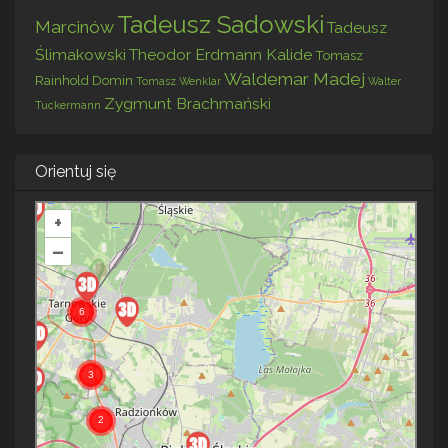
Tadeusz Sadowski
Marcinów
Tadeusz
Ślimakowski
Theodor Erdmann Kalide
Tomasz
Waldemar Madej
Rainhold Domin
Tomasz Wenklar
Walter
Zygmunt Brachmański
Tuckermann
Orientuj się
+
–