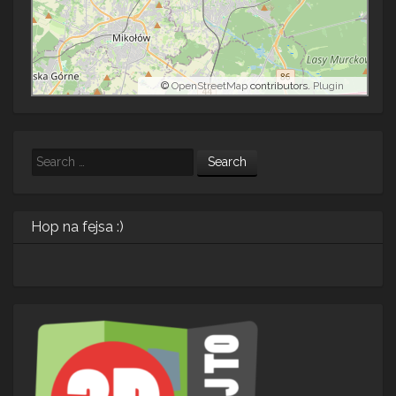
©
OpenStreetMap
contributors.
Plugin
Search
Hop na fejsa :)