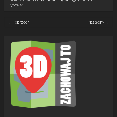
plenerowa
,
Sezon 2
oraz oznaczony jako
1983
,
Leopold
Trybowski
.
Post
←
Poprzedni
Następny
→
navigation