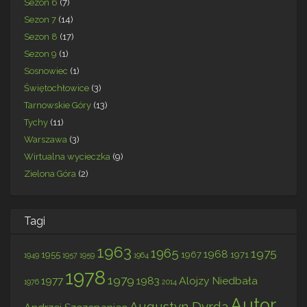
Sezon 6
(7)
Sezon 7
(14)
Sezon 8
(17)
Sezon 9
(1)
Sosnowiec
(1)
Świętochłowice
(3)
Tarnowskie Góry
(13)
Tychy
(11)
Warszawa
(3)
Wirtualna wycieczka
(9)
Zielona Góra
(2)
Tagi
1963
1965
1975
1968
1955
1967
1971
1949
1957
1959
1964
1978
1979
1977
1983
Alojzy Niedbała
1976
2014
Autor
Augustyn Dyrda