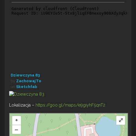
Dziewczyna 83
by
ZachowajTo
on
Sketchfab
Lokalizacja –
https://goo.gl/maps/e9giyhF5qnT2
+
⤢
–