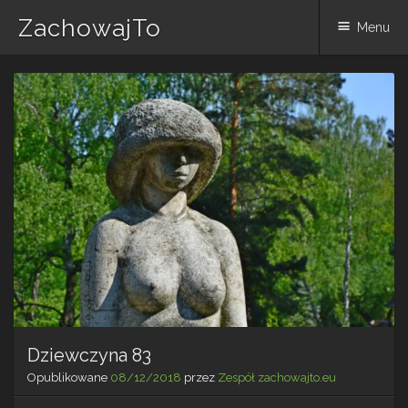
ZachowajTo
Menu
Skip
to
content
Dziewczyna 83
Opublikowane
08/12/2018
przez
Zespół zachowajto.eu