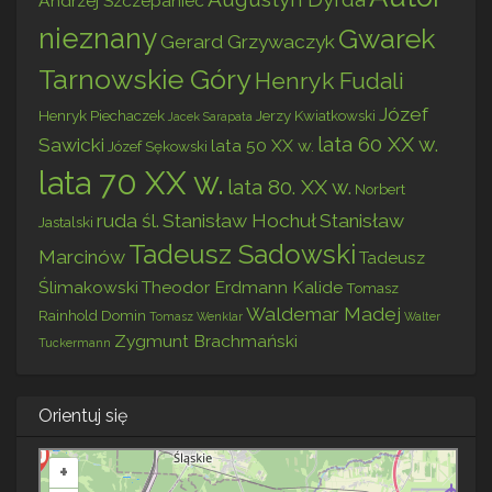
Andrzej Szczepaniec
nieznany
Gwarek
Gerard Grzywaczyk
Tarnowskie Góry
Henryk Fudali
Józef
Henryk Piechaczek
Jerzy Kwiatkowski
Jacek Sarapata
lata 60 XX w.
Sawicki
lata 50 XX w.
Józef Sękowski
lata 70 XX w.
lata 80. XX w.
Norbert
ruda śl.
Stanisław Hochuł
Stanisław
Jastalski
Tadeusz Sadowski
Marcinów
Tadeusz
Ślimakowski
Theodor Erdmann Kalide
Tomasz
Waldemar Madej
Rainhold Domin
Tomasz Wenklar
Walter
Zygmunt Brachmański
Tuckermann
Orientuj się
+