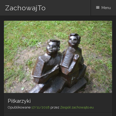
ZachowajTo
Menu
Skip
to
content
Piłkarzyki
Opublikowane
17/11/2018
przez
Zespół zachowajto.eu