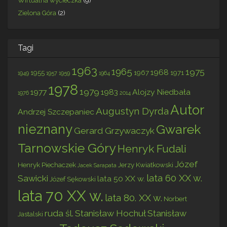
Wirtualna wycieczka
(9)
Zielona Góra
(2)
Tagi
1963
1965
1975
1968
1955
1967
1971
1949
1957
1959
1964
1978
1979
1977
1983
Alojzy Niedbała
1976
2014
Autor
Augustyn Dyrda
Andrzej Szczepaniec
nieznany
Gwarek
Gerard Grzywaczyk
Tarnowskie Góry
Henryk Fudali
Józef
Henryk Piechaczek
Jerzy Kwiatkowski
Jacek Sarapata
lata 60 XX w.
Sawicki
lata 50 XX w.
Józef Sękowski
lata 70 XX w.
lata 80. XX w.
Norbert
ruda śl.
Stanisław Hochuł
Stanisław
Jastalski