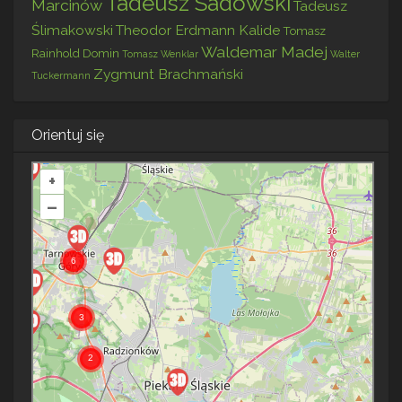
Tadeusz Sadowski
Marcinów
Tadeusz
Ślimakowski
Theodor Erdmann Kalide
Tomasz
Waldemar Madej
Rainhold Domin
Tomasz Wenklar
Walter
Zygmunt Brachmański
Tuckermann
Orientuj się
+
–