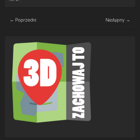
Post
←
Poprzedni
Następny
→
navigation