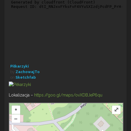
Piłkarzyki
by
ZachowajTo
on
Sketchfab
Lokalizacja –
https://goo.gl/maps/ovXDBJeP6qu
+
⤢
–