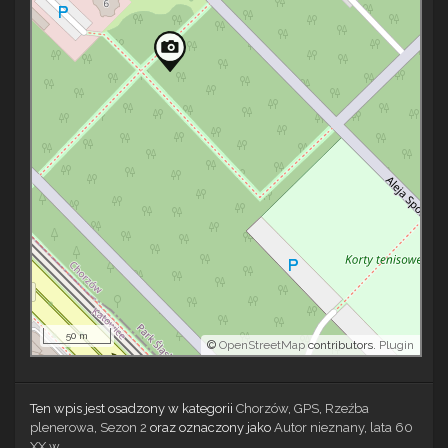
50 m
©
OpenStreetMap
contributors.
Plugin
Ten wpis jest osadzony w kategorii
Chorzów
,
GPS
,
Rzeźba
plenerowa
,
Sezon 2
oraz oznaczony jako
Autor nieznany
,
lata 60
XX w.
.