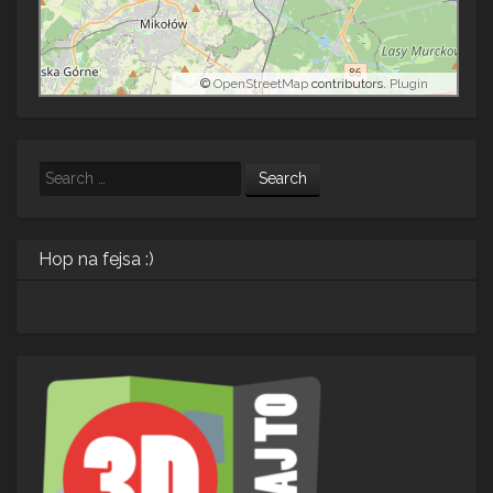
©
OpenStreetMap
contributors.
Plugin
Search
Hop na fejsa :)