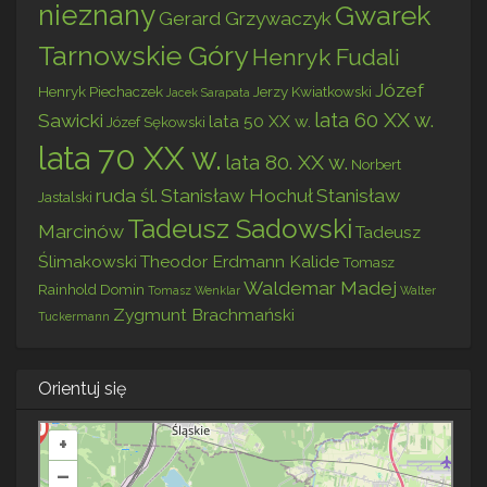
nieznany
Gwarek
Gerard Grzywaczyk
Tarnowskie Góry
Henryk Fudali
Józef
Henryk Piechaczek
Jerzy Kwiatkowski
Jacek Sarapata
lata 60 XX w.
Sawicki
lata 50 XX w.
Józef Sękowski
lata 70 XX w.
lata 80. XX w.
Norbert
ruda śl.
Stanisław Hochuł
Stanisław
Jastalski
Tadeusz Sadowski
Marcinów
Tadeusz
Ślimakowski
Theodor Erdmann Kalide
Tomasz
Waldemar Madej
Rainhold Domin
Tomasz Wenklar
Walter
Zygmunt Brachmański
Tuckermann
Orientuj się
+
–