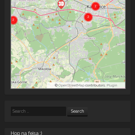
©
OpenStreetMap
contributors.
Plugin
Search
Hop na fejsa :)