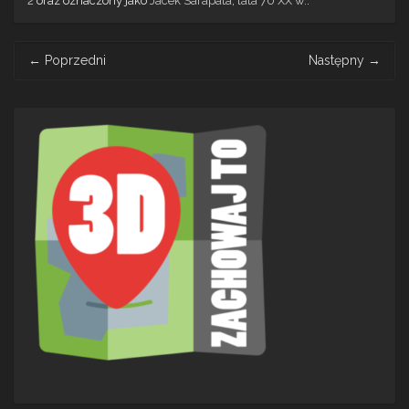
2
oraz oznaczony jako
Jacek Sarapata
,
lata 70 XX w.
.
Post
←
Poprzedni
Następny
→
navigation