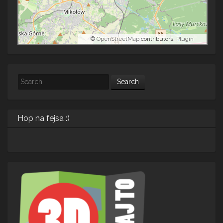
©
OpenStreetMap
contributors.
Plugin
Search
Hop na fejsa :)