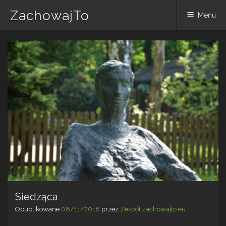
ZachowajTo
Menu
Skip
to
content
Siedząca
Opublikowane
08/11/2018
przez
Zespół zachowajto.eu