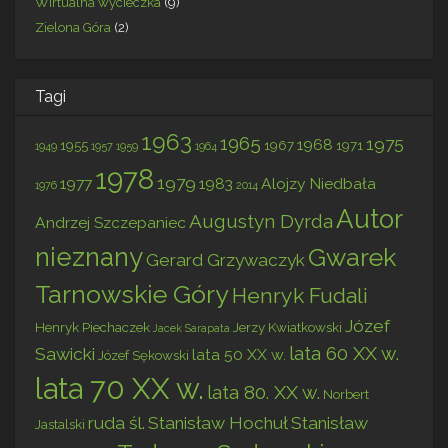
Wirtualna wycieczka
(9)
Zielona Góra
(2)
Tagi
1963
1965
1975
1968
1955
1967
1971
1949
1957
1959
1964
1978
1979
1977
1983
Alojzy Niedbała
1976
2014
Autor
Augustyn Dyrda
Andrzej Szczepaniec
nieznany
Gwarek
Gerard Grzywaczyk
Tarnowskie Góry
Henryk Fudali
Józef
Henryk Piechaczek
Jerzy Kwiatkowski
Jacek Sarapata
lata 60 XX w.
Sawicki
lata 50 XX w.
Józef Sękowski
lata 70 XX w.
lata 80. XX w.
Norbert
ruda śl.
Stanisław Hochuł
Stanisław
Jastalski