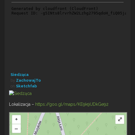
Siedząca
by
ZachowajTo
on
Sketchfab
Lokalizacja –
https://goo.gl/maps/KE9k9UDkGe92
+
⤢
–