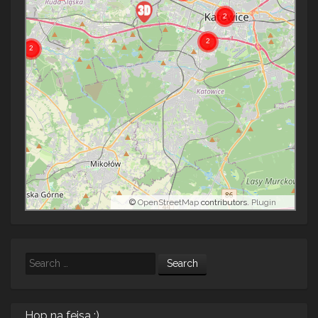
©
OpenStreetMap
contributors.
Plugin
Search
Hop na fejsa :)