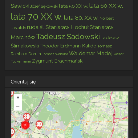
lata 60 XX w.
Sawicki
lata 50 XX w.
Józef Sękowski
lata 70 XX w.
lata 80. XX w.
Norbert
ruda śl.
Stanisław Hochuł
Stanisław
Jastalski
Tadeusz Sadowski
Marcinów
Tadeusz
Ślimakowski
Theodor Erdmann Kalide
Tomasz
Waldemar Madej
Rainhold Domin
Tomasz Wenklar
Walter
Zygmunt Brachmański
Tuckermann
Orientuj się
+
–