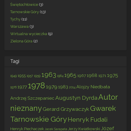
Świętochłowice
(3)
Tarnowskie Góry
(13)
Tychy
(11)
Warszawa
(3)
Wirtualna wycieczka
(9)
Zielona Góra
(2)
Tagi
1963
1965
1975
1968
1955
1967
1971
1949
1957
1959
1964
1978
1979
1977
1983
Alojzy Niedbała
1976
2014
Autor
Augustyn Dyrda
Andrzej Szczepaniec
nieznany
Gwarek
Gerard Grzywaczyk
Tarnowskie Góry
Henryk Fudali
Józef
Henryk Piechaczek
Jerzy Kwiatkowski
Jacek Sarapata