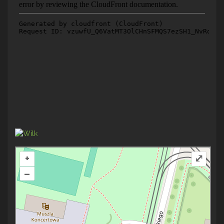
+
⤢
–