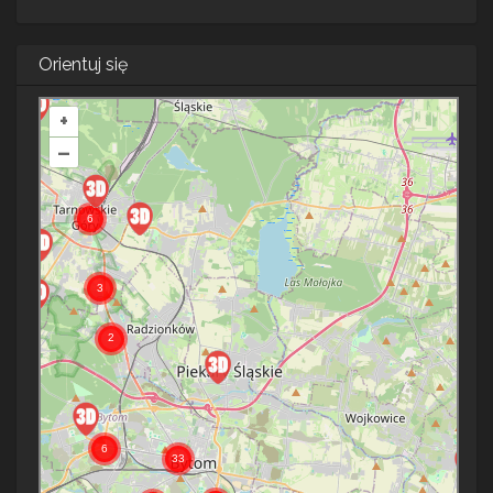
Orientuj się
+
–