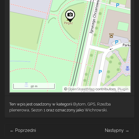
50 m
©
OpenStreetMap
contributors.
Plugin
Ten wpis jest osadzony w kategorii
Bytom
,
GPS
,
Rzeźba
plenerowa
,
Sezon 1
oraz oznaczony jako
Wichrowski
.
Post
←
Poprzedni
Następny
→
navigation