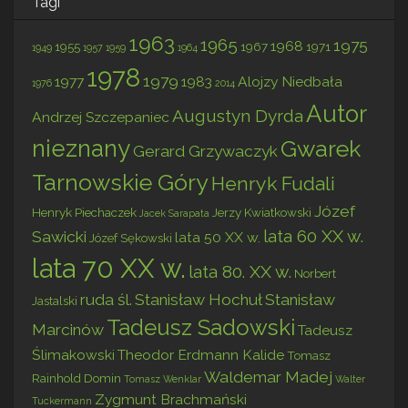
Tagi
1963
1965
1975
1968
1955
1967
1971
1949
1957
1959
1964
1978
1979
1977
1983
Alojzy Niedbała
1976
2014
Autor
Augustyn Dyrda
Andrzej Szczepaniec
nieznany
Gwarek
Gerard Grzywaczyk
Tarnowskie Góry
Henryk Fudali
Józef
Henryk Piechaczek
Jerzy Kwiatkowski
Jacek Sarapata
lata 60 XX w.
Sawicki
lata 50 XX w.
Józef Sękowski
lata 70 XX w.
lata 80. XX w.
Norbert
ruda śl.
Stanisław Hochuł
Stanisław
Jastalski
Tadeusz Sadowski
Marcinów
Tadeusz
Ślimakowski
Theodor Erdmann Kalide
Tomasz
Waldemar Madej
Rainhold Domin
Tomasz Wenklar
Walter
Zygmunt Brachmański
Tuckermann