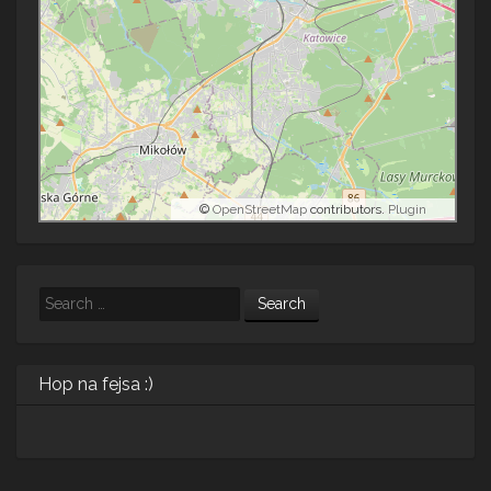
©
OpenStreetMap
contributors.
Plugin
Search
Hop na fejsa :)