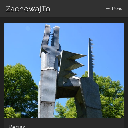
ZachowajTo
Menu
Skip
to
content
Pegaz