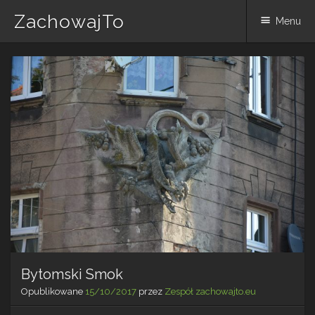
ZachowajTo
Menu
Skip
to
content
Bytomski Smok
Opublikowane
15/10/2017
przez
Zespół zachowajto.eu