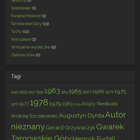
Sezon 9
(1)
Sosnowiec
(1)
Świętochłowice
(3)
Tarnowskie Góry
(13)
Tychy
(11)
Warszawa
(3)
Wirtualna wycieczka
(9)
Zielona Góra
(2)
Tagi
1963
1965
1975
1968
1955
1967
1971
1949
1957
1959
1964
1978
1979
1977
1983
Alojzy Niedbała
1976
2014
Autor
Augustyn Dyrda
Andrzej Szczepaniec
nieznany
Gwarek
Gerard Grzywaczyk
Tarnowskie Góry
Henryk Fudali