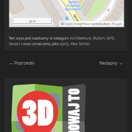
50 m
©
OpenStreetMap
contributors.
Plugin
Ten wpis jest osadzony w kategorii
Architektura
,
Bytom
,
GPS
,
Sezon 1
oraz oznaczony jako
1905
,
Max Schön
.
Post
←
Poprzedni
Następny
→
navigation