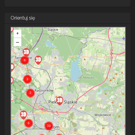
Orientuj się
+
–