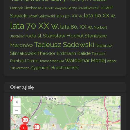
Józef
Henryk Piechaczek
Jerzy Kwiatkowski
Jacek Sarapata
lata 60 XX w.
Sawicki
lata 50 XX w.
Józef Sękowski
lata 70 XX w.
lata 80. XX w.
Norbert
ruda śl.
Stanisław Hochuł
Stanisław
Jastalski
Tadeusz Sadowski
Marcinów
Tadeusz
Ślimakowski
Theodor Erdmann Kalide
Tomasz
Waldemar Madej
Rainhold Domin
Tomasz Wenklar
Walter
Zygmunt Brachmański
Tuckermann
Orientuj się
+
–