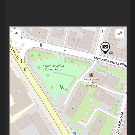
+
⤢
–