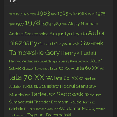
Tagi
1963
1965
1975
1968
1955
1967
1971
1949
1957
1959
1964
1978
1979
1977
1983
Alojzy Niedbała
1976
2014
Autor
Augustyn Dyrda
Andrzej Szczepaniec
nieznany
Gwarek
Gerard Grzywaczyk
Tarnowskie Góry
Henryk Fudali
Józef
Henryk Piechaczek
Jerzy Kwiatkowski
Jacek Sarapata
lata 60 XX w.
Sawicki
lata 50 XX w.
Józef Sękowski
lata 70 XX w.
lata 80. XX w.
Norbert
ruda śl.
Stanisław Hochuł
Stanisław
Jastalski
Tadeusz Sadowski
Marcinów
Tadeusz
Ślimakowski
Theodor Erdmann Kalide
Tomasz
Waldemar Madej
Rainhold Domin
Tomasz Wenklar
Walter
Zygmunt Brachmański
Tuckermann