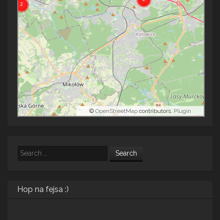
©
OpenStreetMap
contributors.
Plugin
Search
Hop na fejsa :)