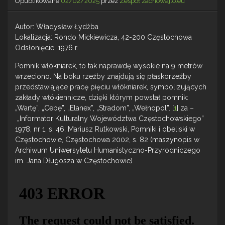
Opublikowane
02/02/2025
przez
Zespół zachowajto.eu
Autor: Władysław Łydżba
Lokalizacja: Rondo Mickiewicza, 42-200 Częstochowa
Odsłonięcie: 1976 r.
Pomnik włókniarek, to tak naprawdę wysokie na 9 metrów
wrzeciono. Na boku rzeźby znajdują się płaskorzeźby
przedstawiające pracę pięciu włókniarek, symbolizujących
zakłady włókiennicze, dzięki którym powstał pomnik:
„Wartę”, „Cebę”, „Elanex”, „Stradom”, „Wełnopol”. [
1
] za –
„Informator Kulturalny Województwa Częstochowskiego”
1978, nr 1, s. 46; Mariusz Rutkowski, Pomniki i obeliski w
Częstochowie, Częstochowa 2002, s. 82 (maszynopis w
Archiwum Uniwersytetu Humanistyczno-Przyrodniczego
im. Jana Długosza w Częstochowie)