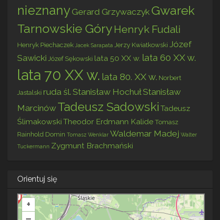
nieznany
Gwarek
Gerard Grzywaczyk
Tarnowskie Góry
Henryk Fudali
Józef
Henryk Piechaczek
Jerzy Kwiatkowski
Jacek Sarapata
lata 60 XX w.
Sawicki
lata 50 XX w.
Józef Sękowski
lata 70 XX w.
lata 80. XX w.
Norbert
ruda śl.
Stanisław Hochuł
Stanisław
Jastalski
Tadeusz Sadowski
Marcinów
Tadeusz
Ślimakowski
Theodor Erdmann Kalide
Tomasz
Waldemar Madej
Rainhold Domin
Tomasz Wenklar
Walter
Zygmunt Brachmański
Tuckermann
Orientuj się
+
–