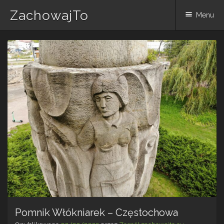
ZachowajTo
Menu
Skip
to
content
Pomnik Włókniarek – Częstochowa