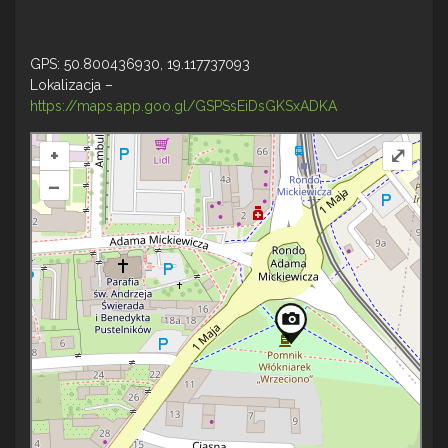
GPS: 50.800436930, 19.117737093
Lokalizacja –
https://maps.app.goo.gl/GSPSsEiDsGKSxADKA
+
⤢
–