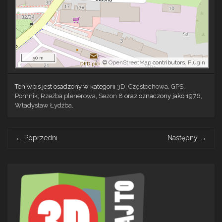
50 m
©
OpenStreetMap
contributors.
Plugin
Ten wpis jest osadzony w kategorii
3D
,
Częstochowa
,
GPS
,
Pomnik
,
Rzeźba plenerowa
,
Sezon 8
oraz oznaczony jako
1976
,
Władysław Łydżba
.
Post
←
Poprzedni
Następny
→
navigation