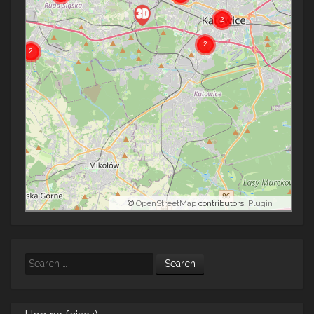
©
OpenStreetMap
contributors.
Plugin
Search