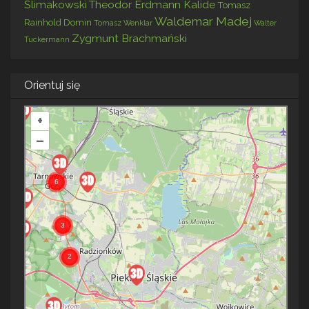
Ślimakowski
Theodor Erdmann Kalide
Tomasz
Waldemar Madej
Rainhold Domin
Tomasz Wenklar
Walter
Zygmunt Brachmański
Tuckermann
Orientuj się
+
–