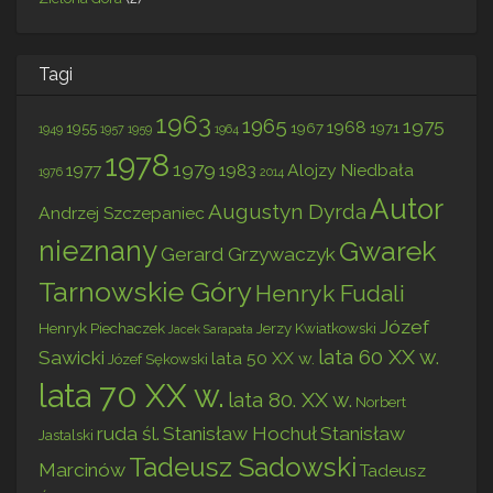
Tagi
1963
1965
1975
1968
1955
1967
1971
1949
1957
1959
1964
1978
1979
1977
1983
Alojzy Niedbała
1976
2014
Autor
Augustyn Dyrda
Andrzej Szczepaniec
nieznany
Gwarek
Gerard Grzywaczyk
Tarnowskie Góry
Henryk Fudali
Józef
Henryk Piechaczek
Jerzy Kwiatkowski
Jacek Sarapata
lata 60 XX w.
Sawicki
lata 50 XX w.
Józef Sękowski
lata 70 XX w.
lata 80. XX w.
Norbert
ruda śl.
Stanisław Hochuł
Stanisław
Jastalski
Tadeusz Sadowski
Marcinów
Tadeusz