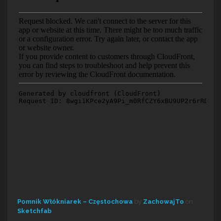
Pomnik Włókniarek – Częstochowa
by
ZachowajTo
on
Sketchfab