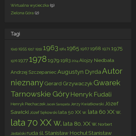
Wirtualna wycieczka
(9)
Zielona Góra
(2)
Tagi
1963
1965
1975
1968
1955
1967
1971
1949
1957
1959
1964
1978
1979
1977
1983
Alojzy Niedbała
1976
2014
Autor
Augustyn Dyrda
Andrzej Szczepaniec
nieznany
Gwarek
Gerard Grzywaczyk
Tarnowskie Góry
Henryk Fudali
Józef
Henryk Piechaczek
Jerzy Kwiatkowski
Jacek Sarapata
lata 60 XX w.
Sawicki
lata 50 XX w.
Józef Sękowski
lata 70 XX w.
lata 80. XX w.
Norbert
ruda śl.
Stanisław Hochuł
Stanisław
Jastalski