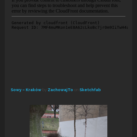
Sowy – Kraków
by
ZachowajTo
on
Sketchfab