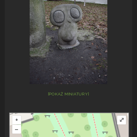
[POKAŻ MINIATURY]
+
⤢
–