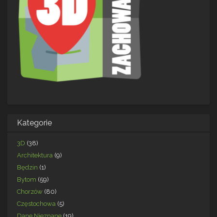
Kategorie
3D
(38)
Architektura
(9)
Będzin
(1)
Bytom
(59)
Chorzów
(80)
Częstochowa
(5)
Dane Nieznane
(19)