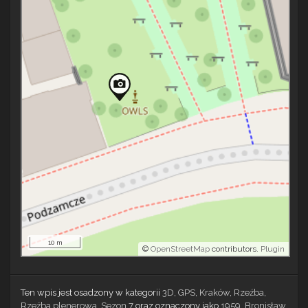
10 m
©
OpenStreetMap
contributors.
Plugin
Ten wpis jest osadzony w kategorii
3D
,
GPS
,
Kraków
,
Rzeźba
,
Rzeźba plenerowa
,
Sezon 7
oraz oznaczony jako
1959
,
Bronisław