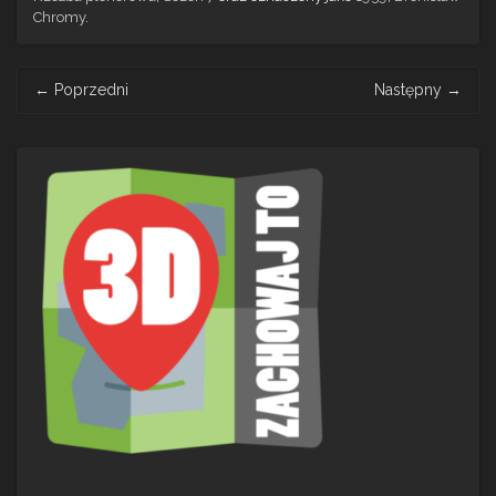
Chromy
.
Post
←
Poprzedni
Następny
→
navigation