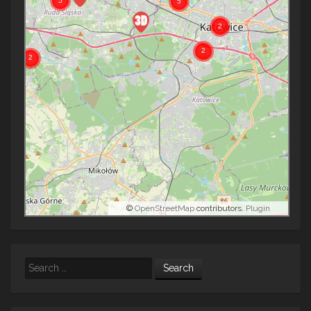
©
OpenStreetMap
contributors.
Plugin
Search