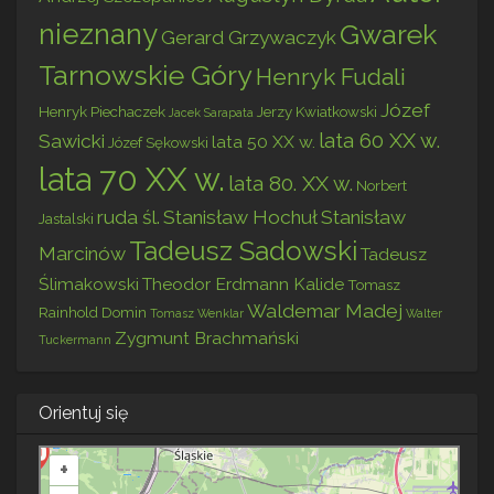
nieznany
Gwarek
Gerard Grzywaczyk
Tarnowskie Góry
Henryk Fudali
Józef
Henryk Piechaczek
Jerzy Kwiatkowski
Jacek Sarapata
lata 60 XX w.
Sawicki
lata 50 XX w.
Józef Sękowski
lata 70 XX w.
lata 80. XX w.
Norbert
ruda śl.
Stanisław Hochuł
Stanisław
Jastalski
Tadeusz Sadowski
Marcinów
Tadeusz
Ślimakowski
Theodor Erdmann Kalide
Tomasz
Waldemar Madej
Rainhold Domin
Tomasz Wenklar
Walter
Zygmunt Brachmański
Tuckermann
Orientuj się
+