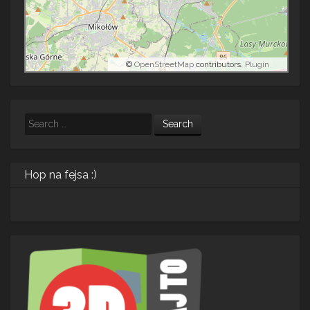
©
OpenStreetMap
contributors.
Plugin
Search
Hop na fejsa :)