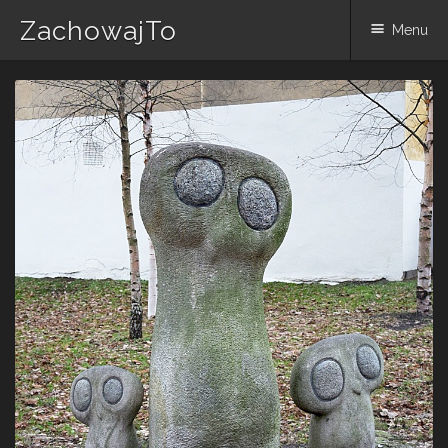
ZachowajTo
Menu
Skip
to
content