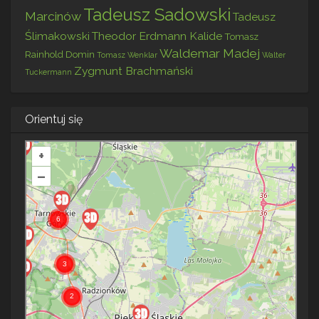
Tadeusz Sadowski
Marcinów
Tadeusz
Ślimakowski
Theodor Erdmann Kalide
Tomasz
Waldemar Madej
Rainhold Domin
Tomasz Wenklar
Walter
Zygmunt Brachmański
Tuckermann
Orientuj się
+
–