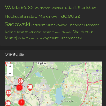
w.
lata 80. XX w.
ruda śl.
Stanisław
Norbert Jastalski
Tadeusz
Hochuł
Stanisław Marcinów
Sadowski
Tadeusz Ślimakowski
Theodor Erdmann
Waldemar
Kalide
Tomasz Rainhold Domin
Tomasz Wenklar
Madej
Zygmunt Brachmański
Walter Tuckermann
Orientuj się
+
–