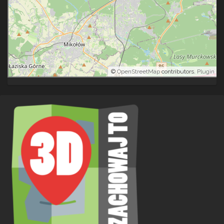
©
OpenStreetMap
contributors.
Plugin