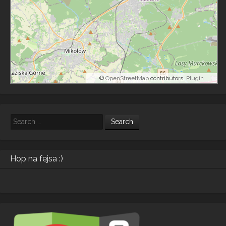
©
OpenStreetMap
contributors.
Plugin
Search
Hop na fejsa :)