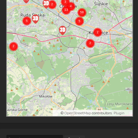
©
OpenStreetMap
contributors.
Plugin
Search