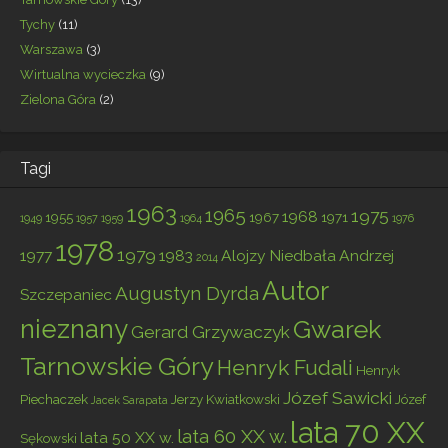
Tychy
(11)
Warszawa
(3)
Wirtualna wycieczka
(9)
Zielona Góra
(2)
Tagi
1963
1965
1975
1968
1955
1967
1971
1949
1957
1959
1964
1976
1978
1979
1977
1983
Alojzy Niedbała
Andrzej
2014
Autor
Augustyn Dyrda
Szczepaniec
nieznany
Gwarek
Gerard Grzywaczyk
Tarnowskie Góry
Henryk Fudali
Henryk
Józef Sawicki
Piechaczek
Jerzy Kwiatkowski
Józef
Jacek Sarapata
lata 70 XX
lata 60 XX w.
lata 50 XX w.
Sękowski