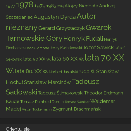
1978
1979
1977
1983
Alojzy Niedbała
Andrzej
2014
Autor
Augustyn Dyrda
Szczepaniec
nieznany
Gwarek
Gerard Grzywaczyk
Tarnowskie Góry
Henryk Fudali
Henryk
Józef Sawicki
Piechaczek
Jerzy Kwiatkowski
Józef
Jacek Sarapata
lata 70 XX
lata 60 XX w.
lata 50 XX w.
Sękowski
w.
lata 80. XX w.
ruda śl.
Stanisław
Norbert Jastalski
Tadeusz
Hochuł
Stanisław Marcinów
Sadowski
Tadeusz Ślimakowski
Theodor Erdmann
Waldemar
Kalide
Tomasz Rainhold Domin
Tomasz Wenklar
Madej
Zygmunt Brachmański
Walter Tuckermann
Orientuj się