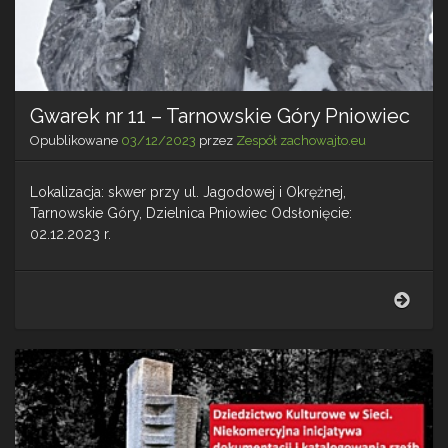
Gwarek nr 11 – Tarnowskie Góry Pniowiec
Opublikowane
03/12/2023
przez
Zespół zachowajto.eu
Lokalizacja: skwer przy ul. Jagodowej i Okrężnej,
Tarnowskie Góry, Dzielnica Pniowiec Odsłonięcie:
02.12.2023 r.
Gwar
nr
11
–
Tarn
Góry
Pnio