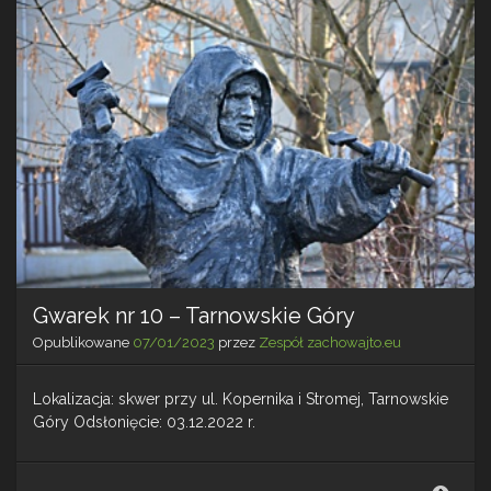
góry
Gwarek nr 10 – Tarnowskie Góry
Opublikowane
07/01/2023
przez
Zespół zachowajto.eu
Lokalizacja: skwer przy ul. Kopernika i Stromej, Tarnowskie
Góry Odsłonięcie: 03.12.2022 r.
Gwar