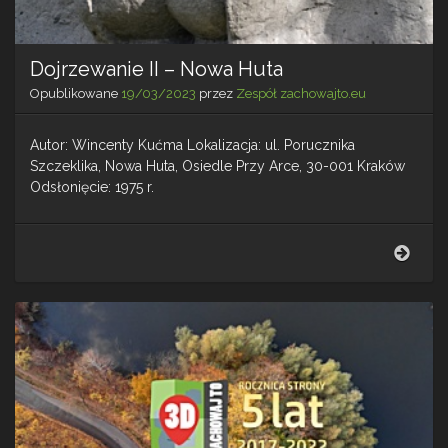
Dojrzewanie II – Nowa Huta
Opublikowane
19/03/2023
przez
Zespół zachowajto.eu
Autor: Wincenty Kućma Lokalizacja: ul. Porucznika
Szczeklika, Nowa Huta, Osiedle Przy Arce, 30-001 Kraków
Odsłonięcie: 1975 r.
Dojr
II
–
Now
Huta