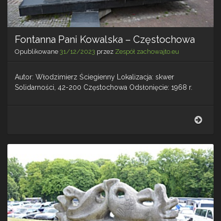
Fontanna Pani Kowalska – Częstochowa
Opublikowane
31/12/2023
przez
Zespół zachowajto.eu
Autor: Włodzimierz Ściegienny Lokalizacja: skwer
Solidarności, 42-200 Częstochowa Odsłonięcie: 1968 r.
Font
Pani
Kowa
–
Częs