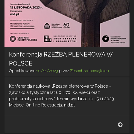
Konferencja RZEŹBA PLENEROWA W
POLSCE
Opublikowane
10/11/2023
przez
Zespół zachowajto.eu
Konferencja naukowa „Rzeźba plenerowa w Polsce –
zjawisko artystyczne lat 60. i 70. XX wieku oraz
problematyka ochrony” Termin wydarzenia: 15.11.2023
Miejsce: On-line Rejestracja: nid.pl
Konf
RZE