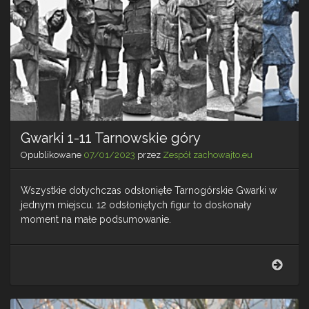
Gwarki 1-11 Tarnowskie góry
Opublikowane
07/01/2023
przez
Zespół zachowajto.eu
Wszystkie dotychczas odsłonięte Tarnogórskie Gwarki w
jednym miejscu. 12 odsłoniętych figur to doskonały
moment na małe podsumowanie.
Gwar
1-
11
Tarn