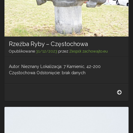
Rzeźba Ryby – Częstochowa
Opublikowane
31/12/2023
przez
Zespół zachowajto.eu
Autor: Nieznany Lokalizacja: 7 Kamienic, 42-200
Częstochowa Odsłonięcie: brak danych
Rzeź
Ryby
–
Częs