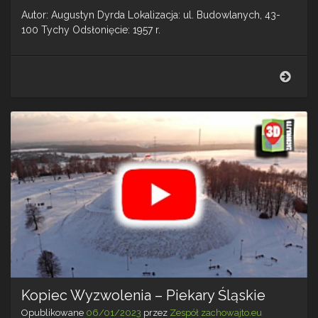
Autor: Augustyn Dyrda Lokalizacja: ul. Budowlanych, 43-
100 Tychy Odsłonięcie: 1957 r.
Chło
z
gęsi
–
Tych
Kopiec Wyzwolenia – Piekary Śląskie
Opublikowane
06/01/2023
przez
Zespół zachowajto.eu