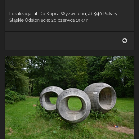
Lokalizacja: ul. Do Kopca Wyzwolenia, 41-940 Piekary
Śląskie Odsłonięcie: 20 czerwca 1937 r.
Kopi
Wyzw
–
Piek
Śląsk