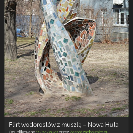
Flirt wodorostów z muszlą – Nowa Huta
Opublikowane
11/04/2023
przez
Zespół zachowajto.eu