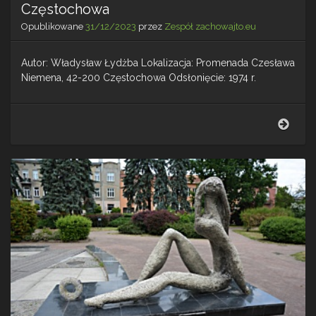
Częstochowa
Opublikowane
31/12/2023
przez
Zespół zachowajto.eu
Autor: Władysław Łydżba Lokalizacja: Promenada Czesława
Niemena, 42-200 Częstochowa Odsłonięcie: 1974 r.
Rzeź
Matk
z
dzie
–
Częs