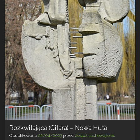
Rozkwitająca (Gitara) – Nowa Huta
Opublikowane
02/04/2023
przez
Zespół zachowajto.eu