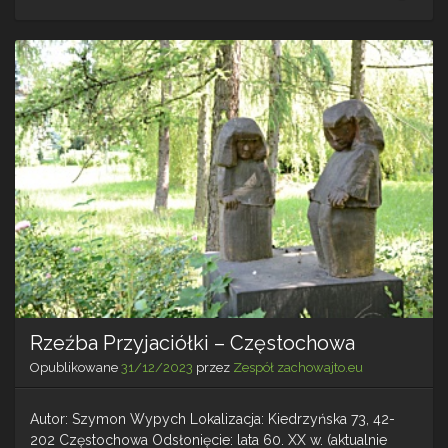
–
Krak
Rzeźba Przyjaciółki – Częstochowa
Opublikowane
31/12/2023
przez
Zespół zachowajto.eu
Autor: Szymon Wypych Lokalizacja: Kiedrzyńska 73, 42-
202 Częstochowa Odsłonięcie: lata 60. XX w. (aktualnie