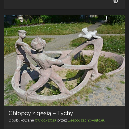
nr
10
–
Tarn
Góry
Chłopcy z gęsią – Tychy
Opublikowane
07/01/2023
przez
Zespół zachowajto.eu