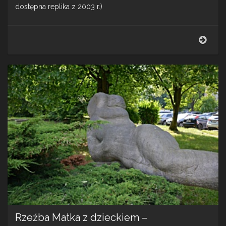
dostępna replika z 2003 r.)
Rzeź
Przyj
–
Częs
Rzeźba Matka z dzieckiem –