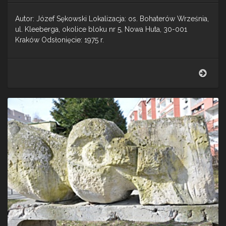
Autor: Józef Sękowski Lokalizacja: os. Bohaterów Września,
ul. Kleeberga, okolice bloku nr 5, Nowa Huta, 30-001
Kraków Odsłonięcie: 1975 r.
Rozk
(Gita
–
Now
Huta