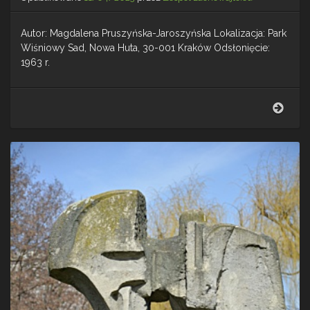
Autor: Magdalena Pruszyńska-Jaroszyńska Lokalizacja: Park
Wiśniowy Sad, Nowa Huta, 30-001 Kraków Odsłonięcie:
1963 r.
Flirt
wodo
z
musz
–
Now
Huta