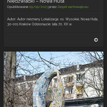
Niedźwiadki – Nowa Huta
Opublikowane
09/09/2023
przez
Zespół zachowajto.eu
Autor: Autor nieznany Lokalizacja: os. Wysokie, Nowa Huta,
30-001 Kraków Odsłonięcie: lata 70. XX w.
Nied
–
Now
Huta