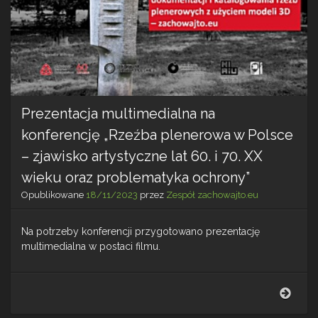
Prezentacja multimedialna na
konferencję „Rzeźba plenerowa w Polsce
– zjawisko artystyczne lat 60. i 70. XX
wieku oraz problematyka ochrony”
Opublikowane
18/11/2023
przez
Zespół zachowajto.eu
Na potrzeby konferencji przygotowano prezentację
multimedialna w postaci filmu.
Prez
mult
na