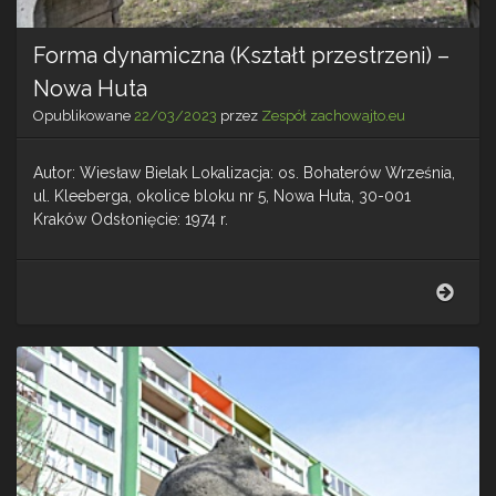
Forma dynamiczna (Kształt przestrzeni) –
Nowa Huta
Opublikowane
22/03/2023
przez
Zespół zachowajto.eu
Autor: Wiesław Bielak Lokalizacja: os. Bohaterów Września,
ul. Kleeberga, okolice bloku nr 5, Nowa Huta, 30-001
Kraków Odsłonięcie: 1974 r.
For
dyna
(Kszt
przes
–
Now
Huta