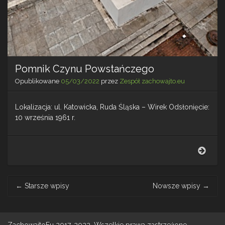
Pomnik Czynu Powstańczego
Opublikowane
05/03/2022
przez
Zespół zachowajto.eu
Lokalizacja: ul. Katowicka, Ruda Śląska – Wirek Odsłonięcie:
10 września 1961 r.
Pomn
Czyn
Pows
Post
←
Starsze wpisy
Nowsze wpisy
→
navigation