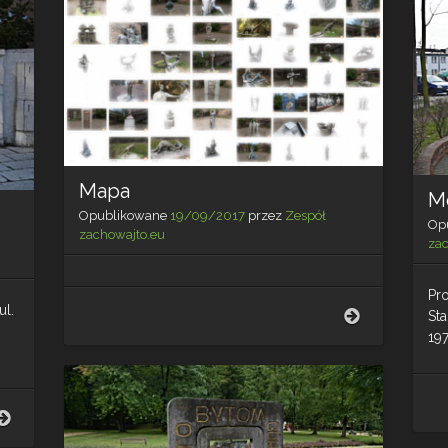
Mapa
M
Opublikowane
19/09/2017
przez
Zespół
Op
zachowajto.eu
za
Pro
ul.
Mapa
St
197
Pomnik
Wolności