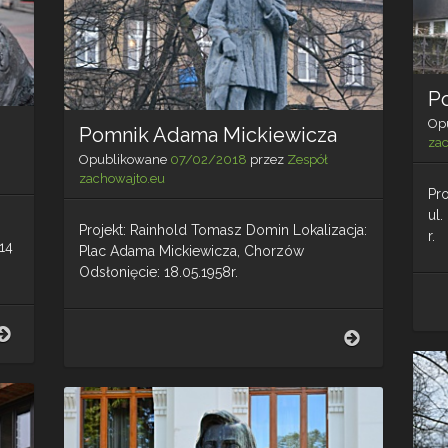
Po
Op
Pomnik Adama Mickiewicza
za
Opublikowane
07/02/2018
przez
Zespół
zachowajto.eu
Pr
ul
Projekt: Rainhold Tomasz Domin Lokalizacja:
r.
14
Plac Adama Mickiewicza, Chorzów
Odsłonięcie: 18.05.1958r.
Pomnik
Pomnik
Gerarda
Adama
Cieślika
Mickiewicza