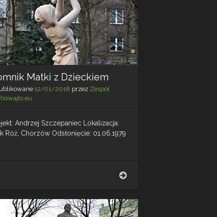
omnik Matki z Dzieckiem
ublikowane
12/01/2018
przez
Zespół
chowajto.eu
jekt: Andrzej Szczepaniec Lokalizacja:
rk Róż, Chorzów Odsłonięcie: 01.06.1979
Pomnik
Matki
z
Dzieckiem