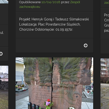
Opublikowane
10/04/2018
przez
Zespół
za
zachowajto.eu
Pro
Projekt: Henryk Goraj i Tadeusz Ślimakowski
Cm
Lokalizacja: Plac Powstańców Śląskich,
Gr
Chorzów Odsłonięcie: 01.09.1971r.
paź
ul.
Pomnik
Powstańca
Pomnik
Śląskiego
Żołnierzy
Polskich