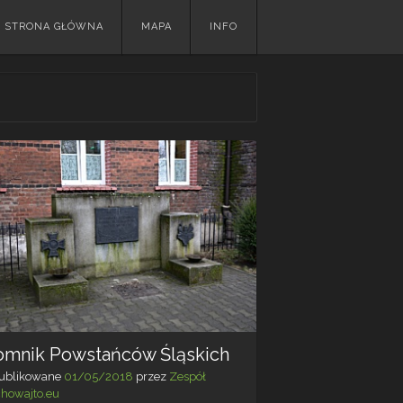
Skip
STRONA GŁÓWNA
MAPA
INFO
to
content
omnik Powstańców Śląskich
ublikowane
01/05/2018
przez
Zespół
chowajto.eu