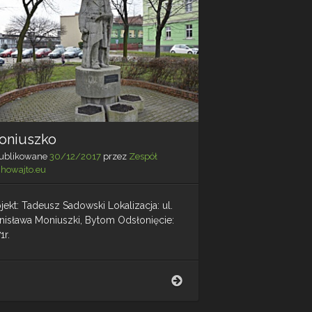
oniuszko
ublikowane
30/12/2017
przez
Zespół
chowajto.eu
jekt: Tadeusz Sadowski Lokalizacja: ul.
anisława Moniuszki, Bytom Odsłonięcie:
1r.
Moniuszko