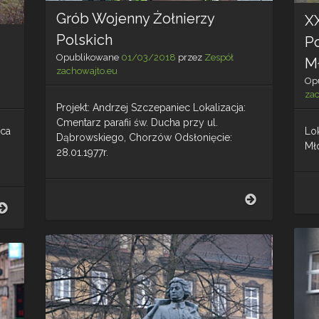
Grób Wojenny Żołnierzy
X
Polskich
P
Opublikowane
01/03/2018
przez
Zespół
M
zachowajto.eu
Op
za
Projekt: Andrzej Szczepaniec Lokalizacja:
Cmentarz parafii św. Ducha przy ul.
ica
Lok
Dąbrowskiego, Chorzów Odsłonięcie:
Mł
28.01.1977r.
Grób
Upamiętnienie
Wojenny
społeczności
Żołnierzy
żydowskiej
Polskich
Chorzowa