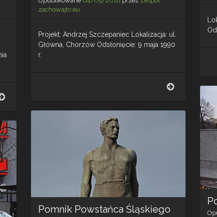
Opublikowane
04/05/2018
przez
Zespół
zachowajto.eu
Lok
Ods
Projekt: Andrzej Szczepaniec Lokalizacja: ul.
Główna, Chorzów Odsłonięcie: 9 maja 1990
nia
r.
Poległym
w
Grób
Obronie
zbiorowy
Ojczyzny
28
w
Żołnierzy
latach
Wojska
1939-
Polskiego
1945
Po
Pomnik Powstańca Śląskiego
Op