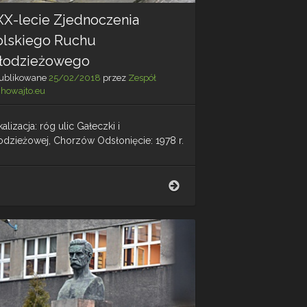
XX-lecie Zjednoczenia
olskiego Ruchu
łodzieżowego
ublikowane
25/02/2018
przez
Zespół
chowajto.eu
alizacja: róg ulic Gałeczki i
odzieżowej, Chorzów Odsłonięcie: 1978 r.
XXX-
lecie
Zjednoczenia
Polskiego
Ruchu
Młodzieżowego