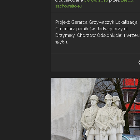
Opublikowane
05/05/2018
przez
Zespół
zachowajto.eu
Projekt: Gerarda Grzywaczyk Lokalizacja:
Cmentarz parafii św. Jadwigi przy ul.
Drzymały, Chorzów Odsłonięcie: 1 wrześ
1976 r.