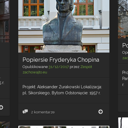
P
Op
za
Popiersie Fryderyka Chopina
Opublikowane
31/12/2017
przez
Zespół
zachowajto.eu
Pro
.
Pa
 r.
r.
Projekt: Aleksander Żurakowski Lokalizacja:
pl. Sikorskiego, Bytom Odsłonięcie: 1957 r.
Górnik
Popiersie
2 komentarze
Fryderyka
Chopina