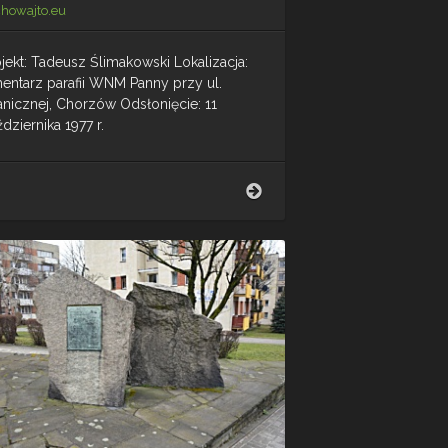
chowajto.eu
jekt: Tadeusz Ślimakowski Lokalizacja:
entarz parafii WNM Panny przy ul.
anicznej, Chorzów Odsłonięcie: 11
dziernika 1977 r.
Pomnik
Żołnierzy
Polskich