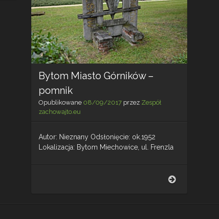
Bytom Miasto Górników –
pomnik
Opublikowane
08/09/2017
przez
Zespół
zachowajto.eu
Autor: Nieznany Odsłonięcie: ok.1952
Lokalizacja: Bytom Miechowice, ul. Frenzla
Bytom
Miasto
Górników
–
pomnik