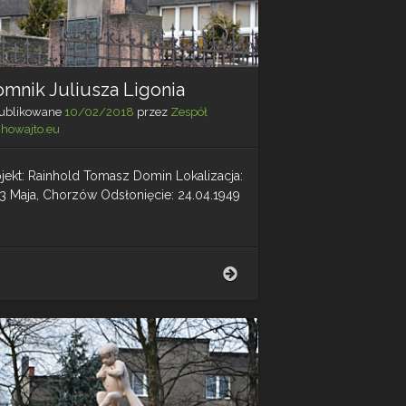
mnik Juliusza Ligonia
ublikowane
10/02/2018
przez
Zespół
chowajto.eu
ojekt: Rainhold Tomasz Domin Lokalizacja:
. 3 Maja, Chorzów Odsłonięcie: 24.04.1949
Pomnik
Juliusza
Ligonia