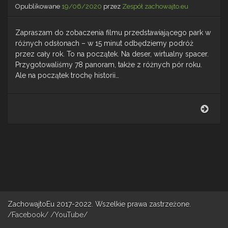
Opublikowane
19/06/2020
przez
Zespół zachowajto.eu
Zapraszam do zobaczenia filmu przedstawiającego park w
różnych odsłonach – w 15 minut odbędziemy podróż
przez cały rok. To na początek. Na deser, wirtualny spacer.
Przygotowaliśmy 78 panoram, także z różnych pór roku.
Ale na początek trochę historii…
Park
Miejs
im.
Fran
Kach
ZachowajtoEu 2017-2022. Wszelkie prawa zastrzeżone.
/Facebook/
/YouTube/