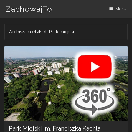
ZachowajTo
Menu
Skip
Archiwum etykiet:
Park miejski
to
content
Park Miejski im. Franciszka Kachla