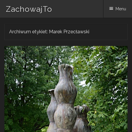
ZachowajTo
Menu
Skip
Archiwum etykiet:
Marek Przecławski
to
content