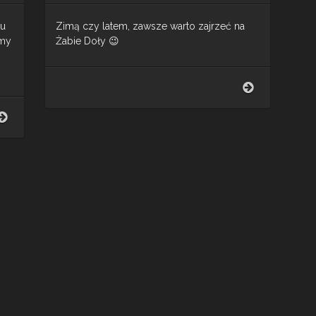
tu
Zimą czy latem, zawsze warto zajrzeć na
amy
Żabie Doły 😉
Żabie
Doły
(Lato
Park
vs
Miejski
Zima)
im.
DJI
F.
+
Kachla
LITCHI
(all
seasons)
DJI
+
LITCHI