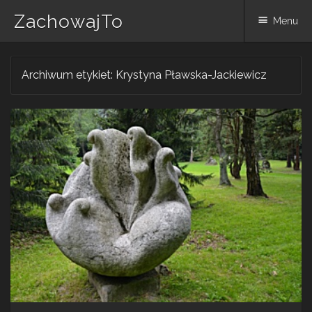
ZachowajTo
Menu
Skip
Archiwum etykiet:
Krystyna Pławska-Jackiewicz
to
content