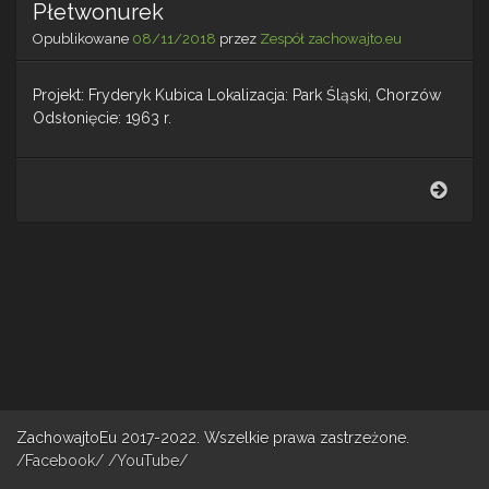
Płetwonurek
Opublikowane
08/11/2018
przez
Zespół zachowajto.eu
Projekt: Fryderyk Kubica Lokalizacja: Park Śląski, Chorzów
Odsłonięcie: 1963 r.
Płet
ZachowajtoEu 2017-2022. Wszelkie prawa zastrzeżone.
/Facebook/
/YouTube/