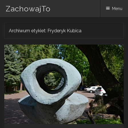
ZachowajTo
Menu
Skip
Archiwum etykiet:
Fryderyk Kubica
to
content