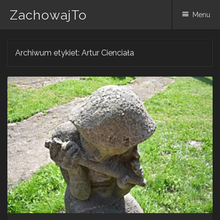
ZachowajTo
Menu
Skip
Archiwum etykiet:
Artur Cienciała
to
content