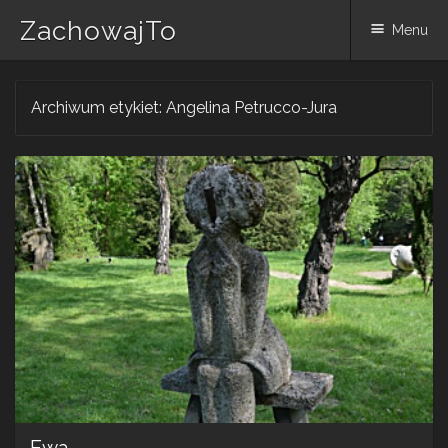
ZachowajTo
Menu
Skip
Archiwum etykiet:
Angelina Petrucco-Jura
to
content
Ewa